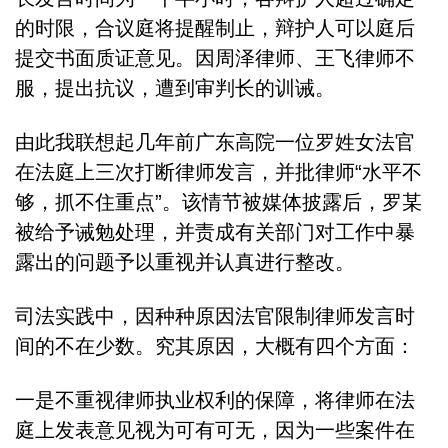
的时限，合议庭将提醒制止，辩护人可以庭后
提交书面质证意见。因周泽律师、王飞律师不
服，提出抗议，遭到审判长的训诫。
由此我联想起几年前广东高院一位罗姓女法官
在法庭上三次打断律师发言，并批律师“水平不
够，抓不住重点”。该情节被媒体披露后，罗某
被给予诫勉处理，并责成有关部门对工作中暴
露出的问题予以重视并认真进行整改。
司法实践中，因种种原因法官限制律师发言时
间的不在少数。究其原因，大概有四个方面：
一是不重视律师执业权利的保障，将律师在法
庭上发表意见视为可有可无，因为一些案件在