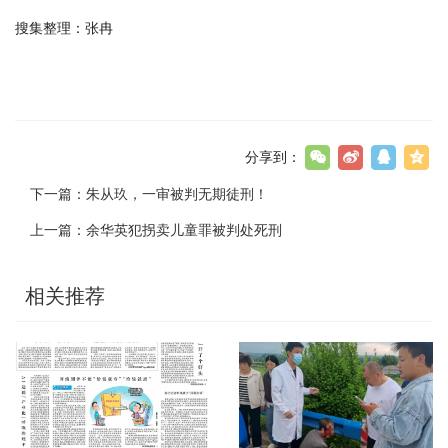
搜集整理：张冉
分享到：
下一篇：
朱从玖，一审被判无期徒刑！
上一篇：
余华英犯拐卖儿童罪被判处死刑
相关推荐