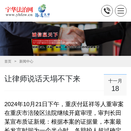
首页
新闻中心
让律师说话天塌不下来
十一月
18
2024年10月21日下午，重庆付廷祥等人重审案
在重庆市涪陵区法院继续开庭审理，审判长田
某宣布质证新规：根据本案的证据量，本案最
长发言时间为一个半小时，各辩护人超过确定