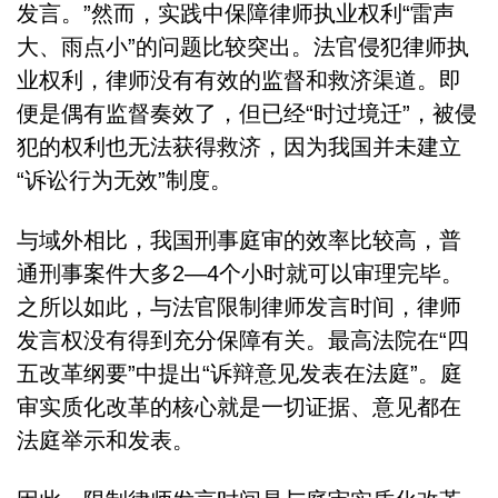
发言。”然而，实践中保障律师执业权利“雷声
大、雨点小”的问题比较突出。法官侵犯律师执
业权利，律师没有有效的监督和救济渠道。即
便是偶有监督奏效了，但已经“时过境迁”，被侵
犯的权利也无法获得救济，因为我国并未建立
“诉讼行为无效”制度。
与域外相比，我国刑事庭审的效率比较高，普
通刑事案件大多2—4个小时就可以审理完毕。
之所以如此，与法官限制律师发言时间，律师
发言权没有得到充分保障有关。最高法院在“四
五改革纲要”中提出“诉辩意见发表在法庭”。庭
审实质化改革的核心就是一切证据、意见都在
法庭举示和发表。