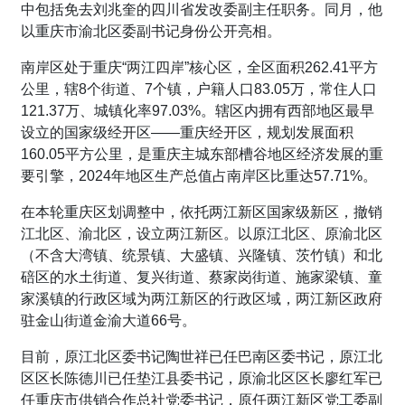
中包括免去刘兆奎的四川省发改委副主任职务。同月，他
以重庆市渝北区委副书记身份公开亮相。
南岸区处于重庆“两江四岸”核心区，全区面积262.41平方
公里，辖8个街道、7个镇，户籍人口83.05万，常住人口
121.37万、城镇化率97.03%。辖区内拥有西部地区最早
设立的国家级经开区——重庆经开区，规划发展面积
160.05平方公里，是重庆主城东部槽谷地区经济发展的重
要引擎，2024年地区生产总值占南岸区比重达57.71%。
在本轮重庆区划调整中，依托两江新区国家级新区，撤销
江北区、渝北区，设立两江新区。以原江北区、原渝北区
（不含大湾镇、统景镇、大盛镇、兴隆镇、茨竹镇）和北
碚区的水土街道、复兴街道、蔡家岗街道、施家梁镇、童
家溪镇的行政区域为两江新区的行政区域，两江新区政府
驻金山街道金渝大道66号。
目前，原江北区委书记陶世祥已任巴南区委书记，原江北
区区长陈德川已任垫江县委书记，原渝北区区长廖红军已
任重庆市供销合作总社党委书记，原任两江新区党工委副