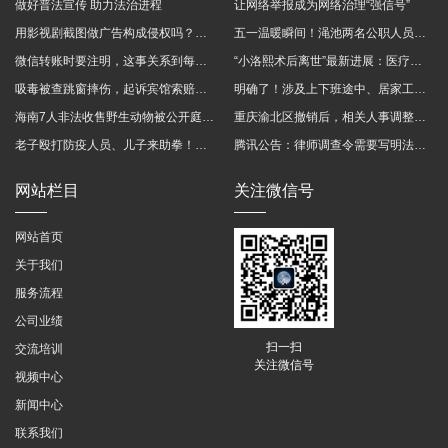
做好普法宣传 助力法治进程
让网络举报成为网络治理“强信号”
用影视剧截图做广告构成侵权吗？法院这样判
五一温暖瞬间！渑池两名公职人员，路遇车祸挺身而出
微信转账时要注明，这事关系到每个人……
“小洛熙术后离世”最新进展：医疗事故鉴定已启动
吸毒被查跳窗摔伤，起诉宾馆索赔，法院这样判！
明确了！涉及上下班途中、居家工作等，这些情形可认定工伤→
海南7人非法收售野生动物被公开庭审 涉案金额2100多万
重庆渝北区撤销后，相关人事调整再披露
老子殴打防疫人员、儿子来助拳！均被判刑
腾讯公告：律师调查令需要写明法官手机号，2025年12月31日后施行
网站栏目
关注微信号
网站首页
关于我们
服务流程
公司业绩
扫一扫
交流培训
关注微信号
视频中心
新闻中心
联系我们