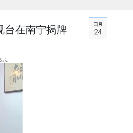
四月
视台在南宁揭牌
24
仪式。