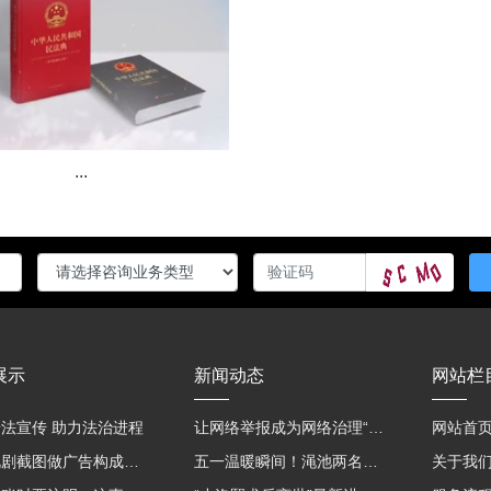
...
展示
新闻动态
网站栏
法宣传 助力法治进程
让网络举报成为网络治理“强信号”
网站首
用影视剧截图做广告构成侵权吗？法院这样判
五一温暖瞬间！渑池两名公职人员，路遇车祸挺身而出
关于我