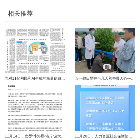
相关推荐
面对11亿网民和AI生成的海量信息，如何更有效地打击色情、赌博、侵权、谣言等不良信息，确保网民的安全感和获得感持续“在线”？对这一网络治理之问，网信部门给出了清晰答案：用好网络举报这一关键抓手，推动“被动受理”转向“主动共治”，让群众监督的“微光”汇聚成净化网络生态的“洪流”。网络空间点多、线长、面广，平台规则再严密，监管部门再“给力”，也会有偶尔覆盖不到的角落。然而，在人民群众的敏锐感知面前，不......
五一假日显担当凡人善举暖人心——渑池两名公职人员路遇车祸紧急施救2026年5月2日，五一假期期间，渑池县林业局职工范文杰、城管局职工关磊途经洛宁县景阳镇孙洞村时，偶遇一起交通事故。现场汽车与电动车相撞，骑行车主倒地受伤、头部流血，情况十分危急。危急时刻，二人毫不犹豫靠边停车，迅速上前查看伤情、安抚伤者，现场设置警戒防范二次事故，同步拨打120、110并联系伤者家属，全程坚守陪护、有序处置。直至家属......
11月14日，女婴“小洛熙”在宁波大学附属妇女儿童医院接受心脏手术后不幸离世，连日来牵动着很多人的心，引发社会关注。记者了解到，从11月17日起，宁波市就成立了调查组并进行全面调查。12月14日，初步调查结果公布，相关人员受到处理。根据家属要求，宁波市委托湖北崇新司法鉴定中心进行尸检。12月19日，在第三方公证机构公证下，尸检报告移交“小洛熙”家属。针对家属就手术治疗过程提出的质疑，根据《医疗事故......
11月20日，人力资源社会保障部对外发布关于执行《工伤保险条例》若干问题的意见（三），进一步解决工伤保险实践问题，更好保障职工和用人单位合法权益。意见（三）明确职工工伤医疗救治中受到医疗侵权、居家工作、上下班途中发生非本人主要责任交通事故等5类情形工伤认定及认定依据。其中包括：职工因工作原因受到事故伤害或患职业病，在治疗过程中，医疗机构的医疗侵权并不影响原工伤事故或职业病的工伤认定；按照单位安排居......