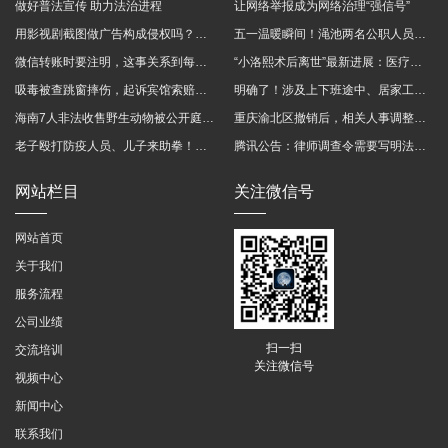
做好普法宣传 助力法治进程
让网络举报成为网络治理“强信号”
用影视剧截图做广告构成侵权吗？法院这样判
五一温暖瞬间！渑池两名公职人员，路遇车祸挺身而出
微信转账时要注明，这事关系到每个人……
“小洛熙术后离世”最新进展：医疗事故鉴定已启动
吸毒被查跳窗摔伤，起诉宾馆索赔，法院这样判！
明确了！涉及上下班途中、居家工作等，这些情形可认定工伤→
海南7人非法收售野生动物被公开庭审 涉案金额2100多万
重庆渝北区撤销后，相关人事调整再披露
老子殴打防疫人员、儿子来助拳！均被判刑
腾讯公告：律师调查令需要写明法官手机号，2025年12月31日后施行
网站栏目
关注微信号
网站首页
关于我们
服务流程
公司业绩
扫一扫
交流培训
关注微信号
视频中心
新闻中心
联系我们