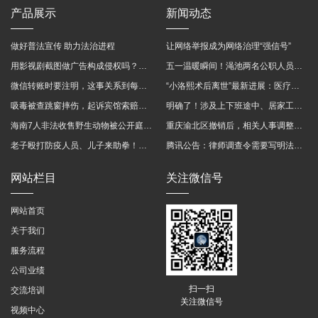
产品展示
新闻动态
做好普法宣传 助力法治进程
让网络举报成为网络治理“强信号”
用影视剧截图做广告构成侵权吗？法院这样判
五一温暖瞬间！渑池两名公职人员，路遇车祸挺身而出
微信转账时要注明，这事关系到每个人……
“小洛熙术后离世”最新进展：医疗事故鉴定已启动
吸毒被查跳窗摔伤，起诉宾馆索赔，法院这样判！
明确了！涉及上下班途中、居家工作等，这些情形可认定工伤→
海南7人非法收售野生动物被公开庭审 涉案金额2100多万
重庆渝北区撤销后，相关人事调整再披露
老子殴打防疫人员、儿子来助拳！均被判刑
腾讯公告：律师调查令需要写明法官手机号，2025年12月31日后施行
网站栏目
关注微信号
网站首页
关于我们
服务流程
公司业绩
扫一扫
交流培训
关注微信号
视频中心