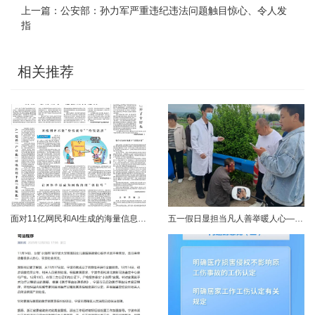
上一篇：
公安部：孙力军严重违纪违法问题触目惊心、令人发
指
相关推荐
面对11亿网民和AI生成的海量信息，如何更有效地打击色情、赌博、侵权、谣言等不良信息，确保网民的安全感和获得感持续“在线”？对这一网络治理之问，网信部门给出了清晰答案：用好网络举报这一关键抓手，推动“被动受理”转向“主动共治”，让群众监督的“微光”汇聚成净化网络生态的“洪流”。网络空间点多、线长、面广，平台规则再严密，监管部门再“给力”，也会有偶尔覆盖不到的角落。然而，在人民群众的敏锐感知面前，不......
五一假日显担当凡人善举暖人心——渑池两名公职人员路遇车祸紧急施救2026年5月2日，五一假期期间，渑池县林业局职工范文杰、城管局职工关磊途经洛宁县景阳镇孙洞村时，偶遇一起交通事故。现场汽车与电动车相撞，骑行车主倒地受伤、头部流血，情况十分危急。危急时刻，二人毫不犹豫靠边停车，迅速上前查看伤情、安抚伤者，现场设置警戒防范二次事故，同步拨打120、110并联系伤者家属，全程坚守陪护、有序处置。直至家属......