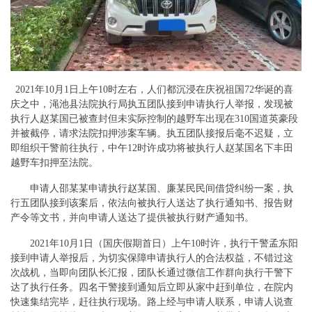
2021年10月1日上午10时左右，人们都沉浸在庆祝祖国72华诞的喜
庆之中，渑池县法院执行局执五团队接到申请执行人举报，发现被
执行人赵某国已被查封但未实际控制的越野车出现在310国道英豪段
并被截停，请求法院扣押涉案车辆。执五团队接报后毫不迟疑，立
即组织干警前往执行，中午12时许成功将被执行人赵某国名下丰田
越野车扣押至法院。
申请人邵某某申请执行赵某国、廉某民民间借贷纠纷一案，执
行五团队接到该案后，依法向被执行人送达了执行通知书、报告财
产令等文书，并向申请人送达了提供被执行财产通知书。
2021年10月1日（国庆假期首日）上午10时许，执行干警孟东阳
接到申请人举报后，为切实保障申请执行人的合法权益，不错过这
次战机，当即向团队长汇报，团队长通过微信工作群向执行干警下
达了执行任务。四名干警接到通知后立即从家中赶到单位，在院内
快速集结完毕，赶往执行现场。路上经与申请人联系，申请人说查