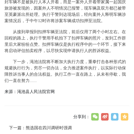
封车辆不是被执行人本人开着，而是一案外人开着带家属一起国庆
旅游被发现的，因案外人不明情况已报警，现车辆及双方都已被带
至英豪派出所处理。执行干警到达现场后，经向案外人释明车辆涉
案情况后，于中午12时许将涉案车辆成功扣押至法院。
从接到举报到扣押车辆至法院，前后仅用了两个小时左右。在
回程的路上，执行干警用手机拍下了扣押车辆的照片，发到工作群
里后大家纷纷点赞。扣押车辆仅是执行程序中的一个环节，接下来
将启动评估拍卖程序，以尽快实现申请执行人的胜诉权益。
下一步，渑池法院将不断加大执行力度，重拳打击各种形式的
规避执行行为，穷尽一切办法，全力推进案件执行，以实际行动保
障胜诉当事人的合法权益。执行工作一直在路上，从未有停歇，我
们一直在努力......
来源：渑池县人民法院官网
分享到：
下一篇：
熊选国在四川调研时强调