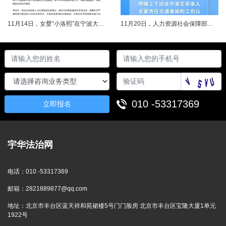
11月14日，女婴“小洛熙”在宁波大学附属妇女儿童医院接受心脏手术后不幸离世，连日来牵动着很多人的心，引发社会关注。记者了解到，从11月17日起，宁波市就成立了调查组并进行全面调查。12月14日，初步调查结果公布，相关人员受到处理。根据家属要求，宁波市委托湖北崇新司法鉴定中心进行尸检。12月19日，在第三方公证机构公证下，尸检报告移交“小洛熙”家属。针对家属就手术治疗过程提出的质疑，根据《医疗事故......
11月20日，人力资源社会保障部对外发布关于执行《工伤保险条例》若干问题的意见（三），进一步解决工伤保险实践问题，更好保障职工和用人单位合法权益。意见（三）明确职工工伤医疗救治中受到医疗侵权、居家工作、上下班途中发生非本人主要责任交通事故等5类情形工伤认定及认定依据。其中包括：职工因工作原因受到事故伤害或患职业病，在治疗过程中，医疗机构的医疗侵权并不影响原工伤事故或职业病的工伤认定；按照单位安排居......
010 -53317369
立即报名
宇华法治网
电话：
010 -53317369
邮箱：
2821889877@qq.com
地址：
北京市丰台区蓝天祥和苑裙楼5号门门脸房 北京市丰台区宝隆大厦1单元
1922号