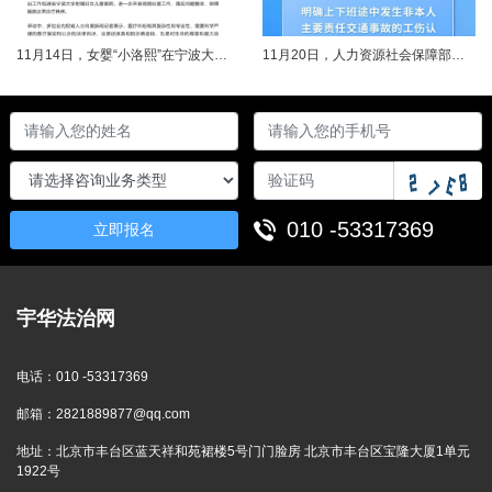
11月14日，女婴“小洛熙”在宁波大学附属妇女儿童医院接受心脏手术后不幸离世，连日来牵动着很多人的心，引发社会关注。记者了解到，从11月17日起，宁波市就成立了调查组并进行全面调查。12月14日，初步调查结果公布，相关人员受到处理。根据家属要求，宁波市委托湖北崇新司法鉴定中心进行尸检。12月19日，在第三方公证机构公证下，尸检报告移交“小洛熙”家属。针对家属就手术治疗过程提出的质疑，根据《医疗事故......
11月20日，人力资源社会保障部对外发布关于执行《工伤保险条例》若干问题的意见（三），进一步解决工伤保险实践问题，更好保障职工和用人单位合法权益。意见（三）明确职工工伤医疗救治中受到医疗侵权、居家工作、上下班途中发生非本人主要责任交通事故等5类情形工伤认定及认定依据。其中包括：职工因工作原因受到事故伤害或患职业病，在治疗过程中，医疗机构的医疗侵权并不影响原工伤事故或职业病的工伤认定；按照单位安排居......
010 -53317369
立即报名
宇华法治网
电话：
010 -53317369
邮箱：
2821889877@qq.com
地址：
北京市丰台区蓝天祥和苑裙楼5号门门脸房 北京市丰台区宝隆大厦1单元
1922号