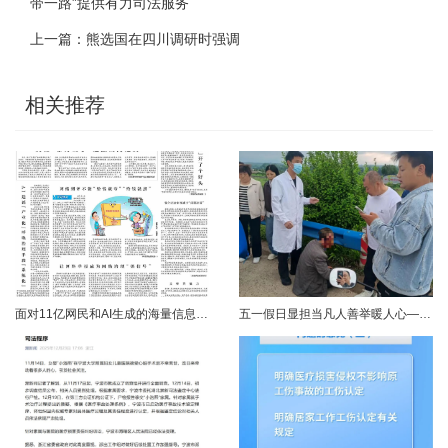
带一路”提供有力司法服务
上一篇：
熊选国在四川调研时强调
相关推荐
面对11亿网民和AI生成的海量信息，如何更有效地打击色情、赌博、侵权、谣言等不良信息，确保网民的安全感和获得感持续“在线”？对这一网络治理之问，网信部门给出了清晰答案：用好网络举报这一关键抓手，推动“被动受理”转向“主动共治”，让群众监督的“微光”汇聚成净化网络生态的“洪流”。网络空间点多、线长、面广，平台规则再严密，监管部门再“给力”，也会有偶尔覆盖不到的角落。然而，在人民群众的敏锐感知面前，不......
五一假日显担当凡人善举暖人心——渑池两名公职人员路遇车祸紧急施救2026年5月2日，五一假期期间，渑池县林业局职工范文杰、城管局职工关磊途经洛宁县景阳镇孙洞村时，偶遇一起交通事故。现场汽车与电动车相撞，骑行车主倒地受伤、头部流血，情况十分危急。危急时刻，二人毫不犹豫靠边停车，迅速上前查看伤情、安抚伤者，现场设置警戒防范二次事故，同步拨打120、110并联系伤者家属，全程坚守陪护、有序处置。直至家属......