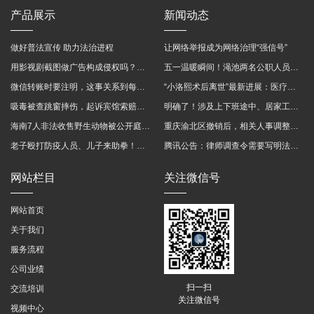
产品展示
新闻动态
做好普法宣传 助力法治进程
让网络举报成为网络治理“强信号”
用影视剧截图做广告构成侵权吗？法院这样判
五一温暖瞬间！渑池两名公职人员，路遇车祸挺身而出
微信转账时要注明，这事关系到每个人……
“小洛熙术后离世”最新进展：医疗事故鉴定已启动
吸毒被查跳窗摔伤，起诉宾馆索赔，法院这样判！
明确了！涉及上下班途中、居家工作等，这些情形可认定工伤→
海南7人非法收售野生动物被公开庭审 涉案金额2100多万
重庆渝北区撤销后，相关人事调整再披露
老子殴打防疫人员、儿子来助拳！均被判刑
腾讯公告：律师调查令需要写明法官手机号，2025年12月31日后施行
网站栏目
关注微信号
网站首页
关于我们
服务流程
公司业绩
扫一扫
交流培训
关注微信号
视频中心