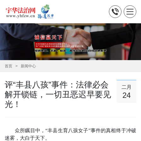
首页
新闻中心
评“丰县八孩”事件：法律必会
二月
解开锁链，一切丑恶迟早要见
24
光！
众所瞩目中，“丰县生育八孩女子”事件的真相终于冲破
迷雾，大白于天下。