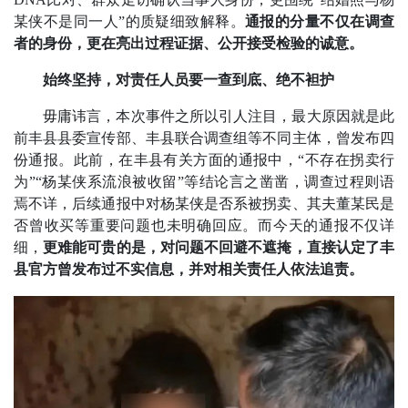
某侠不是同一人”的质疑细致解释。
通报的分量不仅在调查
者的身份，更在亮出过程证据、公开接受检验的诚意。
始终坚持，对责任人员要一查到底、绝不袒护
毋庸讳言，本次事件之所以引人注目，最大原因就是此
前丰县县委宣传部、丰县联合调查组等不同主体，曾发布四
份通报。此前，在丰县有关方面的通报中，“不存在拐卖行
为”“杨某侠系流浪被收留”等结论言之凿凿，调查过程则语
焉不详，后续通报中对杨某侠是否系被拐卖、其夫董某民是
否曾收买等重要问题也未明确回应。而今天的通报不仅详
细，
更难能可贵的是，对问题不回避不遮掩，直接认定了丰
县官方曾发布过不实信息，并对相关责任人依法追责。