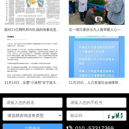
面对11亿网民和AI生成的海量信息，如何更有效地打击色情、赌博、侵权、谣言等不良信息，确保网民的安全感和获得感持续“在线”？对这一网络治理之问，网信部门给出了清晰答案：用好网络举报这一关键抓手，推动“被动受理”转向“主动共治”，让群众监督的“微光”汇聚成净化网络生态的“洪流”。网络空间点多、线长、面广，平台规则再严密，监管部门再“给力”，也会有偶尔覆盖不到的角落。然而，在人民群众的敏锐感知面前，不......
五一假日显担当凡人善举暖人心——渑池两名公职人员路遇车祸紧急施救2026年5月2日，五一假期期间，渑池县林业局职工范文杰、城管局职工关磊途经洛宁县景阳镇孙洞村时，偶遇一起交通事故。现场汽车与电动车相撞，骑行车主倒地受伤、头部流血，情况十分危急。危急时刻，二人毫不犹豫靠边停车，迅速上前查看伤情、安抚伤者，现场设置警戒防范二次事故，同步拨打120、110并联系伤者家属，全程坚守陪护、有序处置。直至家属......
11月14日，女婴“小洛熙”在宁波大学附属妇女儿童医院接受心脏手术后不幸离世，连日来牵动着很多人的心，引发社会关注。记者了解到，从11月17日起，宁波市就成立了调查组并进行全面调查。12月14日，初步调查结果公布，相关人员受到处理。根据家属要求，宁波市委托湖北崇新司法鉴定中心进行尸检。12月19日，在第三方公证机构公证下，尸检报告移交“小洛熙”家属。针对家属就手术治疗过程提出的质疑，根据《医疗事故......
11月20日，人力资源社会保障部对外发布关于执行《工伤保险条例》若干问题的意见（三），进一步解决工伤保险实践问题，更好保障职工和用人单位合法权益。意见（三）明确职工工伤医疗救治中受到医疗侵权、居家工作、上下班途中发生非本人主要责任交通事故等5类情形工伤认定及认定依据。其中包括：职工因工作原因受到事故伤害或患职业病，在治疗过程中，医疗机构的医疗侵权并不影响原工伤事故或职业病的工伤认定；按照单位安排居......
010 -53317369
立即报名