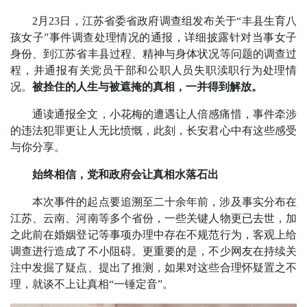
2月23日，江苏省委省政府调查组发布关于“丰县生育八
孩女子”事件调查处理情况的通报，详细披露针对当事女子
身份、到江苏省丰县过程、精神与身体状况等问题的调查过
程，并通报有关党员干部和公职人员失职渎职行为处理情
况。
被拴住的人生与被遮掩的真相，一并得到解放。
通读通报全文，小花梅的遭遇让人倍感痛惜，事件牵涉
的违法犯罪更让人无比愤慨，此刻，长安君心中有这些感受
与你分享。
始终相信，党和政府会让真相水落石出
本次事件的起点要追溯至二十余年前，涉及事实分布在
江苏、云南、河南等多个省份，一些关键人物更已去世，加
之此前在婚姻登记等事项办理中存在不规范行为，客观上给
调查进行造成了不小阻碍。更重要的是，不少网友在持续关
注中发掘了疑点、提出了推测，如果对这些合理怀疑置之不
理，就谈不上让真相“一锤定音”。