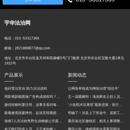
宇华法治网
电话：
010 -53317369
邮箱：
2821889877@qq.com
地址：
北京市丰台区蓝天祥和苑裙楼5号门门脸房 北京市丰台区宝隆大厦1单元
1922号
产品展示
新闻动态
做好普法宣传 助力法治进程
让网络举报成为网络治理“强信号”
用影视剧截图做广告构成侵权吗？法院这样判
五一温暖瞬间！渑池两名公职人员，路遇车祸挺身而出
微信转账时要注明，这事关系到每个人……
“小洛熙术后离世”最新进展：医疗事故鉴定已启动
吸毒被查跳窗摔伤，起诉宾馆索赔，法院这样判！
明确了！涉及上下班途中、居家工作等，这些情形可认定工伤→
海南7人非法收售野生动物被公开庭审 涉案金额2100多万
重庆渝北区撤销后，相关人事调整再披露
老子殴打防疫人员、儿子来助拳！均被判刑
腾讯公告：律师调查令需要写明法官手机号，2025年12月31日后施行