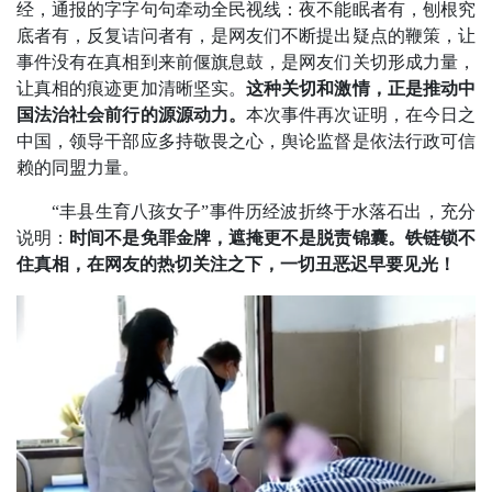
经，通报的字字句句牵动全民视线：夜不能眠者有，刨根究
底者有，反复诘问者有，是网友们不断提出疑点的鞭策，让
事件没有在真相到来前偃旗息鼓，是网友们关切形成力量，
让真相的痕迹更加清晰坚实。
这种关切和激情，正是推动中
国法治社会前行的源源动力。
本次事件再次证明，在今日之
中国，领导干部应多持敬畏之心，舆论监督是依法行政可信
赖的同盟力量。
“丰县生育八孩女子”事件历经波折终于水落石出，充分
说明：
时间不是免罪金牌，遮掩更不是脱责锦囊。铁链锁不
住真相，在网友的热切关注之下，一切丑恶迟早要见光！