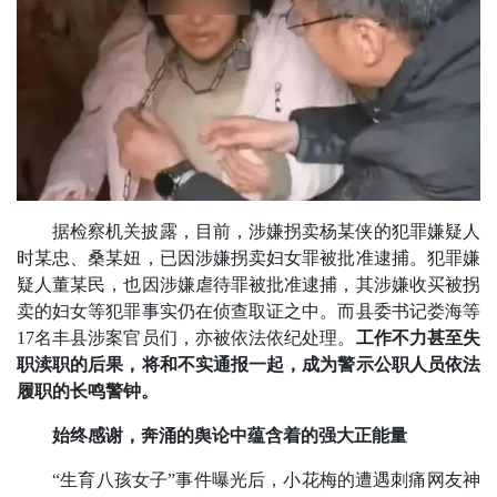
据检察机关披露，目前，涉嫌拐卖杨某侠的犯罪嫌疑人
时某忠、桑某妞，已因涉嫌拐卖妇女罪被批准逮捕。犯罪嫌
疑人董某民，也因涉嫌虐待罪被批准逮捕，其涉嫌收买被拐
卖的妇女等犯罪事实仍在侦查取证之中。而县委书记娄海等
17名丰县涉案官员们，亦被依法依纪处理。
工作不力甚至失
职渎职的后果，将和不实通报一起，成为警示公职人员依法
履职的长鸣警钟。
始终感谢，奔涌的舆论中蕴含着的强大正能量
“生育八孩女子”事件曝光后，小花梅的遭遇刺痛网友神