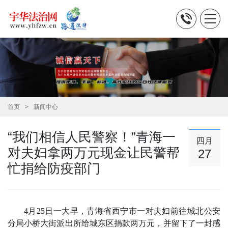
首页
新闻中心
“我们相信人民警察！”青海一
四月
对夫妇拿两万元现金让民警帮
27
忙捐给防疫部门
4月25日一大早，青海省西宁市一对夫妇
前往城北公安
分局小桥大街派出所
给城东区捐款两万元，
并留下了一封感