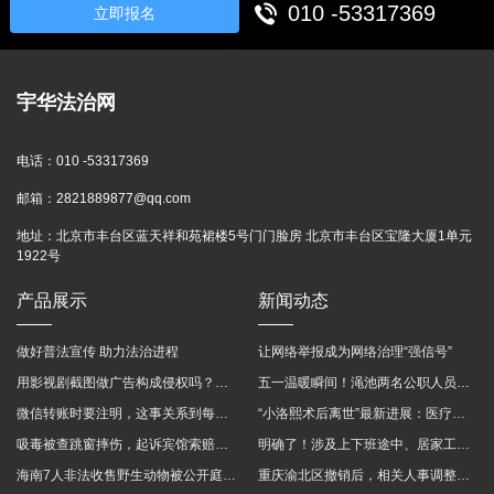
010 -53317369
立即报名
宇华法治网
电话：
010 -53317369
邮箱：
2821889877@qq.com
地址：
北京市丰台区蓝天祥和苑裙楼5号门门脸房 北京市丰台区宝隆大厦1单元
1922号
产品展示
新闻动态
做好普法宣传 助力法治进程
让网络举报成为网络治理“强信号”
用影视剧截图做广告构成侵权吗？法院这样判
五一温暖瞬间！渑池两名公职人员，路遇车祸挺身而出
微信转账时要注明，这事关系到每个人……
“小洛熙术后离世”最新进展：医疗事故鉴定已启动
吸毒被查跳窗摔伤，起诉宾馆索赔，法院这样判！
明确了！涉及上下班途中、居家工作等，这些情形可认定工伤→
海南7人非法收售野生动物被公开庭审 涉案金额2100多万
重庆渝北区撤销后，相关人事调整再披露