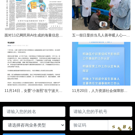
面对11亿网民和AI生成的海量信息，如何更有效地打击色情、赌博、侵权、谣言等不良信息，确保网民的安全感和获得感持续“在线”？对这一网络治理之问，网信部门给出了清晰答案：用好网络举报这一关键抓手，推动“被动受理”转向“主动共治”，让群众监督的“微光”汇聚成净化网络生态的“洪流”。网络空间点多、线长、面广，平台规则再严密，监管部门再“给力”，也会有偶尔覆盖不到的角落。然而，在人民群众的敏锐感知面前，不......
五一假日显担当凡人善举暖人心——渑池两名公职人员路遇车祸紧急施救2026年5月2日，五一假期期间，渑池县林业局职工范文杰、城管局职工关磊途经洛宁县景阳镇孙洞村时，偶遇一起交通事故。现场汽车与电动车相撞，骑行车主倒地受伤、头部流血，情况十分危急。危急时刻，二人毫不犹豫靠边停车，迅速上前查看伤情、安抚伤者，现场设置警戒防范二次事故，同步拨打120、110并联系伤者家属，全程坚守陪护、有序处置。直至家属......
11月14日，女婴“小洛熙”在宁波大学附属妇女儿童医院接受心脏手术后不幸离世，连日来牵动着很多人的心，引发社会关注。记者了解到，从11月17日起，宁波市就成立了调查组并进行全面调查。12月14日，初步调查结果公布，相关人员受到处理。根据家属要求，宁波市委托湖北崇新司法鉴定中心进行尸检。12月19日，在第三方公证机构公证下，尸检报告移交“小洛熙”家属。针对家属就手术治疗过程提出的质疑，根据《医疗事故......
11月20日，人力资源社会保障部对外发布关于执行《工伤保险条例》若干问题的意见（三），进一步解决工伤保险实践问题，更好保障职工和用人单位合法权益。意见（三）明确职工工伤医疗救治中受到医疗侵权、居家工作、上下班途中发生非本人主要责任交通事故等5类情形工伤认定及认定依据。其中包括：职工因工作原因受到事故伤害或患职业病，在治疗过程中，医疗机构的医疗侵权并不影响原工伤事故或职业病的工伤认定；按照单位安排居......