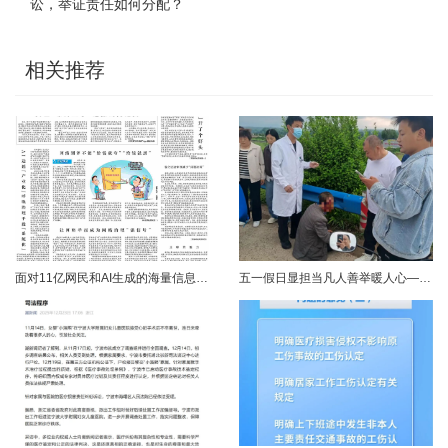
讼，举证责任如何分配？
相关推荐
面对11亿网民和AI生成的海量信息，如何更有效地打击色情、赌博、侵权、谣言等不良信息，确保网民的安全感和获得感持续“在线”？对这一网络治理之问，网信部门给出了清晰答案：用好网络举报这一关键抓手，推动“被动受理”转向“主动共治”，让群众监督的“微光”汇聚成净化网络生态的“洪流”。网络空间点多、线长、面广，平台规则再严密，监管部门再“给力”，也会有偶尔覆盖不到的角落。然而，在人民群众的敏锐感知面前，不......
五一假日显担当凡人善举暖人心——渑池两名公职人员路遇车祸紧急施救2026年5月2日，五一假期期间，渑池县林业局职工范文杰、城管局职工关磊途经洛宁县景阳镇孙洞村时，偶遇一起交通事故。现场汽车与电动车相撞，骑行车主倒地受伤、头部流血，情况十分危急。危急时刻，二人毫不犹豫靠边停车，迅速上前查看伤情、安抚伤者，现场设置警戒防范二次事故，同步拨打120、110并联系伤者家属，全程坚守陪护、有序处置。直至家属......