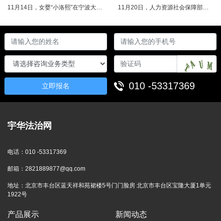
11月14日，女婴“小洛熙”在宁波大学附属妇女儿童医院接受心脏手术后不幸离世，连日来牵动着很多人的心，引发社会关注。记者了解到，从11月17日起，宁波市就成立了调查组并进行全面调查。12月14日，初步调查结果公布，相关人员受到处理。根据家属要求，宁波市委托湖北崇新司法鉴定中心进行尸检。12月19日，在第三方公证机构公证下，尸检报告移交“小洛熙”家属。针对家属就手术治疗过程提出的质疑，根据《医疗事故......
11月20日，人力资源社会保障部对外发布关于执行《工伤保险条例》若干问题的意见（三），进一步解决工伤保险实践问题，更好保障职工和用人单位合法权益。意见（三）明确职工工伤医疗救治中受到医疗侵权、居家工作、上下班途中发生非本人主要责任交通事故等5类情形工伤认定及认定依据。其中包括：职工因工作原因受到事故伤害或患职业病，在治疗过程中，医疗机构的医疗侵权并不影响原工伤事故或职业病的工伤认定；按照单位安排居......
010 -53317369
立即报名
宇华法治网
电话：
010 -53317369
邮箱：
2821889877@qq.com
地址：
北京市丰台区蓝天祥和苑裙楼5号门门脸房 北京市丰台区宝隆大厦1单元
1922号
产品展示
新闻动态