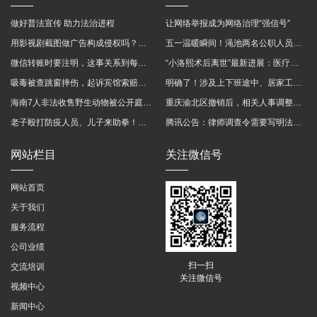
做好普法宣传 助力法治进程
让网络举报成为网络治理“强信号”
用影视剧截图做广告构成侵权吗？法院这样判
五一温暖瞬间！渑池两名公职人员，路遇车祸挺身而出
微信转账时要注明，这事关系到每个人……
“小洛熙术后离世”最新进展：医疗事故鉴定已启动
吸毒被查跳窗摔伤，起诉宾馆索赔，法院这样判！
明确了！涉及上下班途中、居家工作等，这些情形可认定工伤→
海南7人非法收售野生动物被公开庭审 涉案金额2100多万
重庆渝北区撤销后，相关人事调整再披露
老子殴打防疫人员、儿子来助拳！均被判刑
腾讯公告：律师调查令需要写明法官手机号，2025年12月31日后施行
网站栏目
关注微信号
网站首页
关于我们
服务流程
公司业绩
扫一扫
交流培训
关注微信号
视频中心
新闻中心