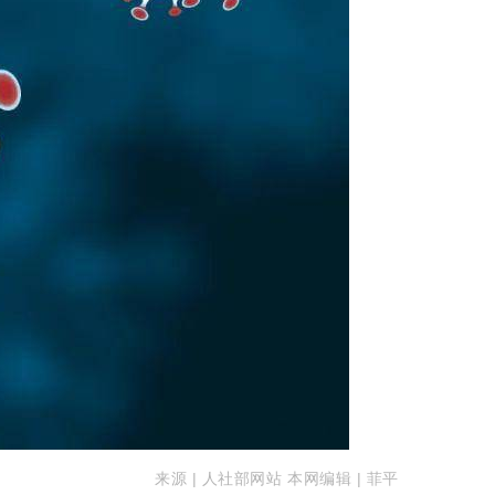
来
源 | 人社部网站 本网编辑 | 菲平