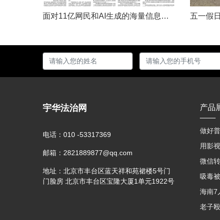
面对11亿网民和AI生成的海量信息，如何更有效地打击色情、赌博、侵权、谣言等不良信息，确保网民的安全感和获得感持续“在线”？对这一网络治理之问，网信部门给出了清晰答案：用好网络举报这一关键抓手，推动“被动受理”转向“主动共治”，让群众监督的“微光”汇聚成净化网络生态的“洪流”。网络空间点多、线长、面广，平台规则再严密，监管部门再“给力”，也会有偶尔覆盖不到的角落。然而，在人民群众的敏锐感知面前，不......
宇华法治网
产品
做好普
电话：
010 -53317369
邮箱：
2821889877@qq.com
地址：
北京市丰台区蓝天祥和苑裙楼5号门
门脸房 北京市丰台区宝隆大厦1单元1922号