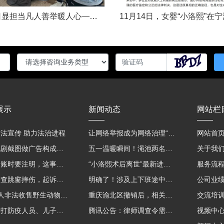
五一假日显担当凡人善举暖人心——渑池两名公职人员路遇车祸紧急施救2026年5月2日，五一假期期间，渑池县林业局职工范文杰、城管局职工关磊途经洛宁县景阳镇孙洞村时，偶遇一起交通事故。现场汽车与电动车相撞，骑行车主倒地受伤、头部流血，情况十分危急。危急时刻，二人毫不犹豫靠边停车，迅速上前查看伤情、安抚伤者，现场设置警戒防范二次事故，同步拨打120、110并联系伤者家属，全程坚守陪护、有序处置。直至家属......
展示
新闻动态
网站栏
法宣传 助力法治进程
让网络举报成为网络治理“强信号”
网站首
用影视剧截图做广告构成侵权吗？法院这样判
五一温暖瞬间！渑池两名公职人员，路遇车祸挺身而出
关于我
微信转账时要注明，这事关系到每个人……
“小洛熙术后离世”最新进展：医疗事故鉴定已启动
服务流
吸毒被查跳窗摔伤，起诉宾馆索赔，法院这样判！
明确了！涉及上下班途中、居家工作等，这些情形可认定工伤→
公司业
海南7人非法收售野生动物被公开庭审 涉案金额2100多万
重庆渝北区撤销后，相关人事调整再披露
交流培
老子殴打防疫人员、儿子来助拳！均被判刑
腾讯公告：律师调查令需要写明法官手机号，2025年12月31日后施行
视频中