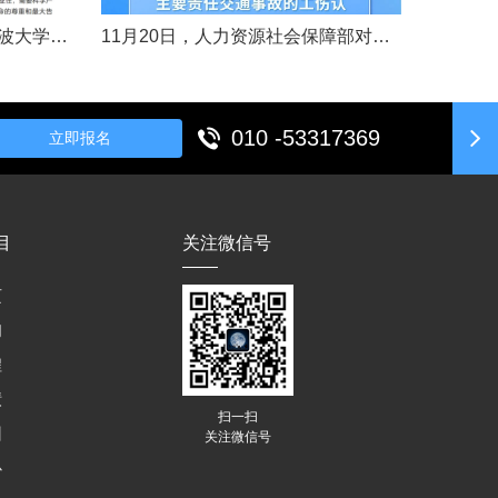
11月14日，女婴“小洛熙”在宁波大学附属妇女儿童医院接受心脏手术后不幸离世，连日来牵动着很多人的心，引发社会关注。记者了解到，从11月17日起，宁波市就成立了调查组并进行全面调查。12月14日，初步调查结果公布，相关人员受到处理。根据家属要求，宁波市委托湖北崇新司法鉴定中心进行尸检。12月19日，在第三方公证机构公证下，尸检报告移交“小洛熙”家属。针对家属就手术治疗过程提出的质疑，根据《医疗事故......
11月20日，人力资源社会保障部对外发布关于执行《工伤保险条例》若干问题的意见（三），进一步解决工伤保险实践问题，更好保障职工和用人单位合法权益。意见（三）明确职工工伤医疗救治中受到医疗侵权、居家工作、上下班途中发生非本人主要责任交通事故等5类情形工伤认定及认定依据。其中包括：职工因工作原因受到事故伤害或患职业病，在治疗过程中，医疗机构的医疗侵权并不影响原工伤事故或职业病的工伤认定；按照单位安排居......
010 -53317369
立即报名
目
关注微信号
页
们
程
绩
扫一扫
训
关注微信号
心