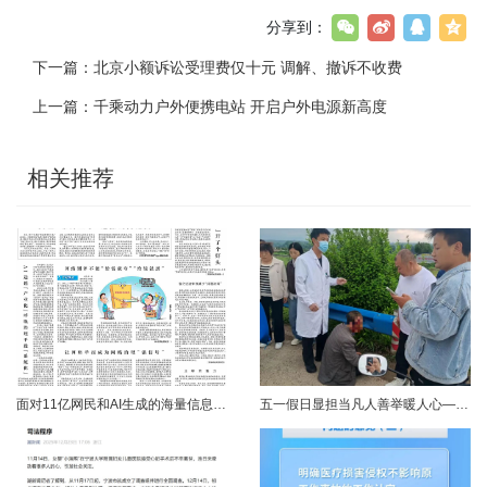
分享到：
下一篇：
北京小额诉讼受理费仅十元 调解、撤诉不收费
上一篇：
千乘动力户外便携电站 开启户外电源新高度
相关推荐
面对11亿网民和AI生成的海量信息，如何更有效地打击色情、赌博、侵权、谣言等不良信息，确保网民的安全感和获得感持续“在线”？对这一网络治理之问，网信部门给出了清晰答案：用好网络举报这一关键抓手，推动“被动受理”转向“主动共治”，让群众监督的“微光”汇聚成净化网络生态的“洪流”。网络空间点多、线长、面广，平台规则再严密，监管部门再“给力”，也会有偶尔覆盖不到的角落。然而，在人民群众的敏锐感知面前，不......
五一假日显担当凡人善举暖人心——渑池两名公职人员路遇车祸紧急施救2026年5月2日，五一假期期间，渑池县林业局职工范文杰、城管局职工关磊途经洛宁县景阳镇孙洞村时，偶遇一起交通事故。现场汽车与电动车相撞，骑行车主倒地受伤、头部流血，情况十分危急。危急时刻，二人毫不犹豫靠边停车，迅速上前查看伤情、安抚伤者，现场设置警戒防范二次事故，同步拨打120、110并联系伤者家属，全程坚守陪护、有序处置。直至家属......