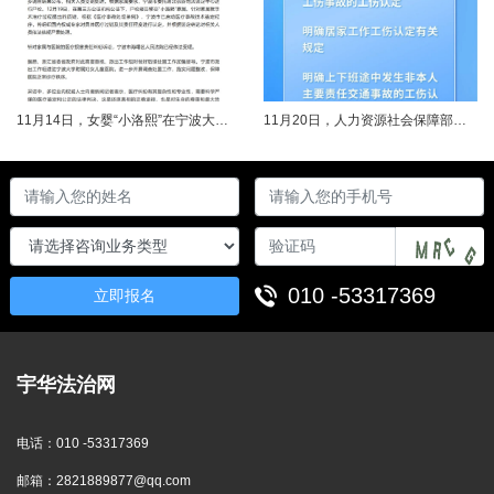
11月14日，女婴“小洛熙”在宁波大学附属妇女儿童医院接受心脏手术后不幸离世，连日来牵动着很多人的心，引发社会关注。记者了解到，从11月17日起，宁波市就成立了调查组并进行全面调查。12月14日，初步调查结果公布，相关人员受到处理。根据家属要求，宁波市委托湖北崇新司法鉴定中心进行尸检。12月19日，在第三方公证机构公证下，尸检报告移交“小洛熙”家属。针对家属就手术治疗过程提出的质疑，根据《医疗事故......
11月20日，人力资源社会保障部对外发布关于执行《工伤保险条例》若干问题的意见（三），进一步解决工伤保险实践问题，更好保障职工和用人单位合法权益。意见（三）明确职工工伤医疗救治中受到医疗侵权、居家工作、上下班途中发生非本人主要责任交通事故等5类情形工伤认定及认定依据。其中包括：职工因工作原因受到事故伤害或患职业病，在治疗过程中，医疗机构的医疗侵权并不影响原工伤事故或职业病的工伤认定；按照单位安排居......
010 -53317369
立即报名
宇华法治网
电话：
010 -53317369
邮箱：
2821889877@qq.com