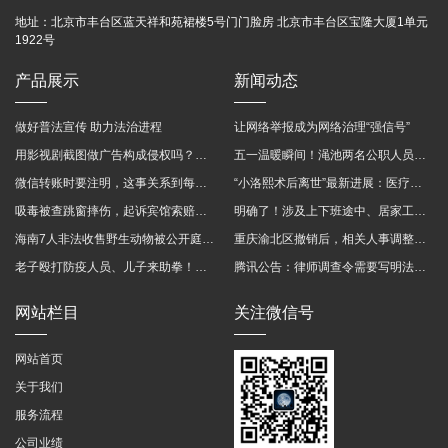
地址：
北京市丰台区蓝天祥和苑裙楼5号门门脸房 北京市丰台区宝隆大厦1单元
1922号
产品展示
新闻动态
做好普法宣传 助力法治进程
让网络举报成为网络治理“强信号”
用影视剧截图做广告构成侵权吗？法院这样判
五一温暖瞬间！渑池两名公职人员，路遇车祸挺身而出
微信转账时要注明，这事关系到每个人……
“小洛熙术后离世”最新进展：医疗事故鉴定已启动
吸毒被查跳窗摔伤，起诉宾馆索赔，法院这样判！
明确了！涉及上下班途中、居家工作等，这些情形可认定工伤→
海南7人非法收售野生动物被公开庭审 涉案金额2100多万
重庆渝北区撤销后，相关人事调整再披露
老子殴打防疫人员、儿子来助拳！均被判刑
腾讯公告：律师调查令需要写明法官手机号，2025年12月31日后施行
网站栏目
关注微信号
网站首页
关于我们
服务流程
公司业绩