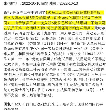
来信时间：2022-10-10 回复时间：2022-10-13
聂*：
最近在工作中遇到了
1名员工从本公司A岗位离职5年后，
再次入职本公司B岗位的情况（两个岗位的职责和层级完全不
同）。由于该员工第一次入职A岗位已设置过试用期，不知公司
在该员工第二次招聘入职B岗位后否还可以约定试用期？
此时该
适用《劳动合同法》第十九条“同一用人单位与同一劳动者只能
约定一次试用期”条款，还是适用《关于实行劳动合同制度若干
问题的通知》（劳部发〔1996〕354号）第4条 “用人单位对工
作岗位没有发生变化的同一劳动者只能试用一次” 或 《关于中
华人民共和国劳动法若干条文的说明》（劳办发〔1994〕289
号）第二十一条 “劳动合同可以约定试用期。试用期最长不得超
过六个月。本条中规定的“试用期”适用于初次就业或再次就业时
改变劳动岗位或工种劳动者”条款？不知道以上两份劳动部文件
中“针对不同岗位可重新约定试用期”与《劳动合同法》不完全一
致的表述，是完全严格按照《劳动合同法》执行呢？还是视为
对《劳动合同法》试用期内容的补充？对此我也查看了各地法
院对此类情况的判决书【（2010）杭滨民初字第693号】，结
果不完全一致，烦请给予解惑。
回复：
您好！我们已收到您的来信，经研究，现就您询问的事
项答复如下：