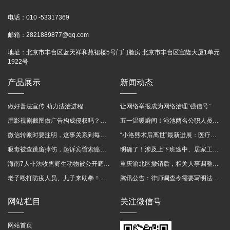
电话：
010 -53317369
邮箱：
2821889877@qq.com
地址：
北京市丰台区蓝天祥和苑裙楼5号门门脸房 北京市丰台区宝隆大厦1单元
1922号
产品展示
新闻动态
做好普法宣传 助力法治进程
让网络举报成为网络治理“强信号”
用影视剧截图做广告构成侵权吗？法院这样判
五一温暖瞬间！渑池两名公职人员，路遇车祸挺身而出
微信转账时要注明，这事关系到每个人……
“小洛熙术后离世”最新进展：医疗事故鉴定已启动
吸毒被查跳窗摔伤，起诉宾馆索赔，法院这样判！
明确了！涉及上下班途中、居家工作等，这些情形可认定工伤→
海南7人非法收售野生动物被公开庭审 涉案金额2100多万
重庆渝北区撤销后，相关人事调整再披露
老子殴打防疫人员、儿子来助拳！均被判刑
腾讯公告：律师调查令需要写明法官手机号，2025年12月31日后施行
网站栏目
关注微信号
网站首页