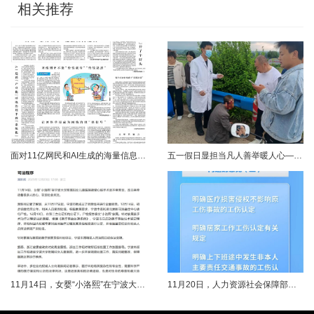
相关推荐
面对11亿网民和AI生成的海量信息，如何更有效地打击色情、赌博、侵权、谣言等不良信息，确保网民的安全感和获得感持续“在线”？对这一网络治理之问，网信部门给出了清晰答案：用好网络举报这一关键抓手，推动“被动受理”转向“主动共治”，让群众监督的“微光”汇聚成净化网络生态的“洪流”。网络空间点多、线长、面广，平台规则再严密，监管部门再“给力”，也会有偶尔覆盖不到的角落。然而，在人民群众的敏锐感知面前，不......
五一假日显担当凡人善举暖人心——渑池两名公职人员路遇车祸紧急施救2026年5月2日，五一假期期间，渑池县林业局职工范文杰、城管局职工关磊途经洛宁县景阳镇孙洞村时，偶遇一起交通事故。现场汽车与电动车相撞，骑行车主倒地受伤、头部流血，情况十分危急。危急时刻，二人毫不犹豫靠边停车，迅速上前查看伤情、安抚伤者，现场设置警戒防范二次事故，同步拨打120、110并联系伤者家属，全程坚守陪护、有序处置。直至家属......
11月14日，女婴“小洛熙”在宁波大学附属妇女儿童医院接受心脏手术后不幸离世，连日来牵动着很多人的心，引发社会关注。记者了解到，从11月17日起，宁波市就成立了调查组并进行全面调查。12月14日，初步调查结果公布，相关人员受到处理。根据家属要求，宁波市委托湖北崇新司法鉴定中心进行尸检。12月19日，在第三方公证机构公证下，尸检报告移交“小洛熙”家属。针对家属就手术治疗过程提出的质疑，根据《医疗事故......
11月20日，人力资源社会保障部对外发布关于执行《工伤保险条例》若干问题的意见（三），进一步解决工伤保险实践问题，更好保障职工和用人单位合法权益。意见（三）明确职工工伤医疗救治中受到医疗侵权、居家工作、上下班途中发生非本人主要责任交通事故等5类情形工伤认定及认定依据。其中包括：职工因工作原因受到事故伤害或患职业病，在治疗过程中，医疗机构的医疗侵权并不影响原工伤事故或职业病的工伤认定；按照单位安排居......