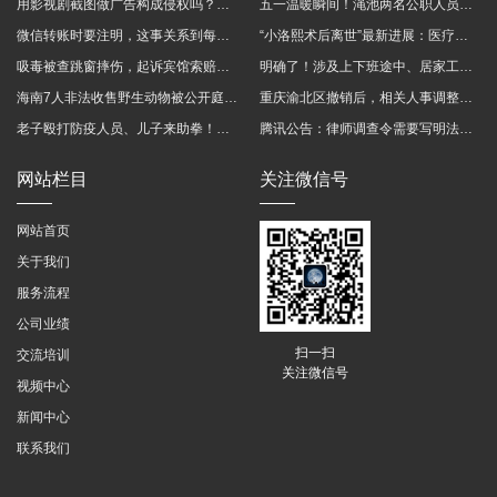
用影视剧截图做广告构成侵权吗？法院这样判
五一温暖瞬间！渑池两名公职人员，路遇车祸挺身而出
微信转账时要注明，这事关系到每个人……
“小洛熙术后离世”最新进展：医疗事故鉴定已启动
吸毒被查跳窗摔伤，起诉宾馆索赔，法院这样判！
明确了！涉及上下班途中、居家工作等，这些情形可认定工伤→
海南7人非法收售野生动物被公开庭审 涉案金额2100多万
重庆渝北区撤销后，相关人事调整再披露
老子殴打防疫人员、儿子来助拳！均被判刑
腾讯公告：律师调查令需要写明法官手机号，2025年12月31日后施行
网站栏目
关注微信号
网站首页
关于我们
服务流程
公司业绩
扫一扫
交流培训
关注微信号
视频中心
新闻中心
联系我们