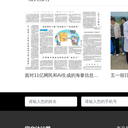
面对11亿网民和AI生成的海量信息，如何更有效地打击色情、赌博、侵权、谣言等不良信息，确保网民的安全感和获得感持续“在线”？对这一网络治理之问，网信部门给出了清晰答案：用好网络举报这一关键抓手，推动“被动受理”转向“主动共治”，让群众监督的“微光”汇聚成净化网络生态的“洪流”。网络空间点多、线长、面广，平台规则再严密，监管部门再“给力”，也会有偶尔覆盖不到的角落。然而，在人民群众的敏锐感知面前，不......