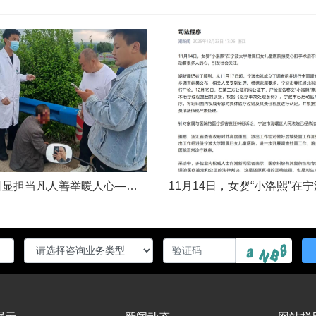
五一假日显担当凡人善举暖人心——渑池两名公职人员路遇车祸紧急施救2026年5月2日，五一假期期间，渑池县林业局职工范文杰、城管局职工关磊途经洛宁县景阳镇孙洞村时，偶遇一起交通事故。现场汽车与电动车相撞，骑行车主倒地受伤、头部流血，情况十分危急。危急时刻，二人毫不犹豫靠边停车，迅速上前查看伤情、安抚伤者，现场设置警戒防范二次事故，同步拨打120、110并联系伤者家属，全程坚守陪护、有序处置。直至家属......