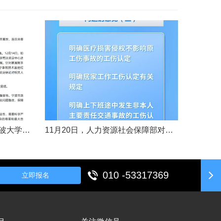
11月14日，女婴“小洛熙”在宁波大学附属妇女儿童医院接受心脏手术后不幸离世，连日来牵动着很多人的心，引发社会关注。记者了解到，从11月17日起，宁波市就成立了调查组并进行全面调查。12月14日，初步调查结果公布，相关人员受到处理。根据家属要求，宁波市委托湖北崇新司法鉴定中心进行尸检。12月19日，在第三方公证机构公证下，尸检报告移交“小洛熙”家属。针对家属就手术治疗过程提出的质疑，根据《医疗事故......
11月20日，人力资源社会保障部对外发布关于执行《工伤保险条例》若干问题的意见（三），进一步解决工伤保险实践问题，更好保障职工和用人单位合法权益。意见（三）明确职工工伤医疗救治中受到医疗侵权、居家工作、上下班途中发生非本人主要责任交通事故等5类情形工伤认定及认定依据。其中包括：职工因工作原因受到事故伤害或患职业病，在治疗过程中，医疗机构的医疗侵权并不影响原工伤事故或职业病的工伤认定；按照单位安排居......
010 -53317369
立即报名