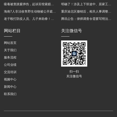
吸毒被查跳窗摔伤，起诉宾馆索赔，法院这样判！
明确了！涉及上下班途中、居家工作等，这些情形可认定工伤→
海南7人非法收售野生动物被公开庭审 涉案金额2100多万
重庆渝北区撤销后，相关人事调整再披露
老子殴打防疫人员、儿子来助拳！均被判刑
腾讯公告：律师调查令需要写明法官手机号，2025年12月31日后施行
网站栏目
关注微信号
网站首页
关于我们
服务流程
公司业绩
扫一扫
交流培训
关注微信号
视频中心
新闻中心
联系我们