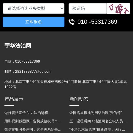
010 -53317369
立即报名
宇华法治网
电话：
010 -53317369
邮箱：
2821889877@qq.com
地址：
北京市丰台区蓝天祥和苑裙楼5号门门脸房 北京市丰台区宝隆大厦1单元
1922号
产品展示
新闻动态
做好普法宣传 助力法治进程
让网络举报成为网络治理“强信号”
用影视剧截图做广告构成侵权吗？法院这样判
五一温暖瞬间！渑池两名公职人员，路遇车祸挺身而出
微信转账时要注明，这事关系到每个人……
“小洛熙术后离世”最新进展：医疗事故鉴定已启动