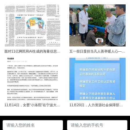
面对11亿网民和AI生成的海量信息，如何更有效地打击色情、赌博、侵权、谣言等不良信息，确保网民的安全感和获得感持续“在线”？对这一网络治理之问，网信部门给出了清晰答案：用好网络举报这一关键抓手，推动“被动受理”转向“主动共治”，让群众监督的“微光”汇聚成净化网络生态的“洪流”。网络空间点多、线长、面广，平台规则再严密，监管部门再“给力”，也会有偶尔覆盖不到的角落。然而，在人民群众的敏锐感知面前，不......
五一假日显担当凡人善举暖人心——渑池两名公职人员路遇车祸紧急施救2026年5月2日，五一假期期间，渑池县林业局职工范文杰、城管局职工关磊途经洛宁县景阳镇孙洞村时，偶遇一起交通事故。现场汽车与电动车相撞，骑行车主倒地受伤、头部流血，情况十分危急。危急时刻，二人毫不犹豫靠边停车，迅速上前查看伤情、安抚伤者，现场设置警戒防范二次事故，同步拨打120、110并联系伤者家属，全程坚守陪护、有序处置。直至家属......
11月14日，女婴“小洛熙”在宁波大学附属妇女儿童医院接受心脏手术后不幸离世，连日来牵动着很多人的心，引发社会关注。记者了解到，从11月17日起，宁波市就成立了调查组并进行全面调查。12月14日，初步调查结果公布，相关人员受到处理。根据家属要求，宁波市委托湖北崇新司法鉴定中心进行尸检。12月19日，在第三方公证机构公证下，尸检报告移交“小洛熙”家属。针对家属就手术治疗过程提出的质疑，根据《医疗事故......
11月20日，人力资源社会保障部对外发布关于执行《工伤保险条例》若干问题的意见（三），进一步解决工伤保险实践问题，更好保障职工和用人单位合法权益。意见（三）明确职工工伤医疗救治中受到医疗侵权、居家工作、上下班途中发生非本人主要责任交通事故等5类情形工伤认定及认定依据。其中包括：职工因工作原因受到事故伤害或患职业病，在治疗过程中，医疗机构的医疗侵权并不影响原工伤事故或职业病的工伤认定；按照单位安排居......