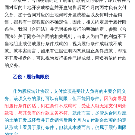
本案中，合同明确约定了剩余价款的支付条件，即只有在合
同对应的土地开发成楼盘并开盘销售后两个月内丙才负有支付
义务。鉴于合同对应的土地何时开发成楼盘以及何时开盘销
售，都具有一定程度的不确定性，因此，相关约定属于履行附
条件。我国《合同法》并无附条件履行的明确约定，参照《合
同法》关于附条件合同的相关规则，当事人为自己的利益不正
当地阻止或促成履行条件成就的，视为履行条件成就或不成
就。就本案而言，如果有证据证明丙恶意阻止条件成就，即拒
不开发楼盘的，可以视为履行条件已经成就，丙负有依约付款
的义务。
乙说：履行期限说
作为股权转让协议，支付款项是受让人负有的主要合同义
务。该项义务的履行可以有期限，但不能附条件。
因为如果是
附履行条件的话，则在条件不成就时，受让人就无须支付剩余
款项，与其负有的付款义务不符。
就此而言，尽管从合同对应
的土地开发成楼盘并开盘销售后两个月内支付剩余款项的约定
从形式上看属于履行条件，但就其本质而言，仍属于履行期限
的约定。