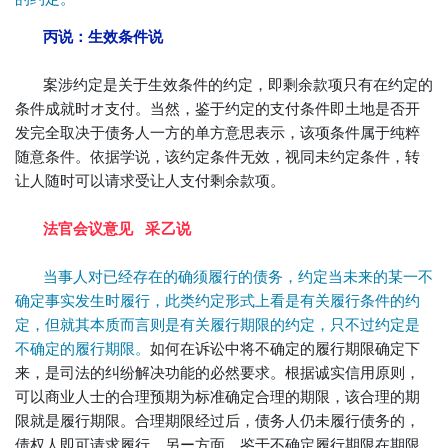
丙说：生效条件说
案涉约定是关于生效条件的约定，即剩余款项只有在约定的
条件成就时オ支付。当然，鉴于约定的支付条件即土地是否开
发完全取决于债务人一方的单方意思表示，该项条件属于纯粹
随意条件。依据学说，该约定条件无效，视同未约定条件，转
让人随时可以请求受让人支付剩余款项。
法官会议意见
采乙说
当事人对已经存在的确须履行的债务，约定当未来的某一不
确定事实发生时履行，此类约定形式上看是有关履行条件的约
定，但就其本质而言则是有关履行期限的约定，只不过约定是
不确定的履行期限。
如何在诉讼中将不确定的履行期限确定下
来，是司法的纠纷解决功能的必然要求。根据诚实信用原则，
可以商业人士的合理预期为标准确定合理的期限，该合理的期
限就是履行期限。合理期限经过后，债务人仍未履行债务的，
债权人即可请求履行。另ー方面，鉴于不确定履行期限在期限