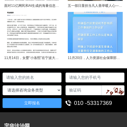
面对11亿网民和AI生成的海量信息，如何更有效地打击色情、赌博、侵权、谣言等不良信息，确保网民的安全感和获得感持续“在线”？对这一网络治理之问，网信部门给出了清晰答案：用好网络举报这一关键抓手，推动“被动受理”转向“主动共治”，让群众监督的“微光”汇聚成净化网络生态的“洪流”。网络空间点多、线长、面广，平台规则再严密，监管部门再“给力”，也会有偶尔覆盖不到的角落。然而，在人民群众的敏锐感知面前，不......
五一假日显担当凡人善举暖人心——渑池两名公职人员路遇车祸紧急施救2026年5月2日，五一假期期间，渑池县林业局职工范文杰、城管局职工关磊途经洛宁县景阳镇孙洞村时，偶遇一起交通事故。现场汽车与电动车相撞，骑行车主倒地受伤、头部流血，情况十分危急。危急时刻，二人毫不犹豫靠边停车，迅速上前查看伤情、安抚伤者，现场设置警戒防范二次事故，同步拨打120、110并联系伤者家属，全程坚守陪护、有序处置。直至家属......
11月14日，女婴“小洛熙”在宁波大学附属妇女儿童医院接受心脏手术后不幸离世，连日来牵动着很多人的心，引发社会关注。记者了解到，从11月17日起，宁波市就成立了调查组并进行全面调查。12月14日，初步调查结果公布，相关人员受到处理。根据家属要求，宁波市委托湖北崇新司法鉴定中心进行尸检。12月19日，在第三方公证机构公证下，尸检报告移交“小洛熙”家属。针对家属就手术治疗过程提出的质疑，根据《医疗事故......
11月20日，人力资源社会保障部对外发布关于执行《工伤保险条例》若干问题的意见（三），进一步解决工伤保险实践问题，更好保障职工和用人单位合法权益。意见（三）明确职工工伤医疗救治中受到医疗侵权、居家工作、上下班途中发生非本人主要责任交通事故等5类情形工伤认定及认定依据。其中包括：职工因工作原因受到事故伤害或患职业病，在治疗过程中，医疗机构的医疗侵权并不影响原工伤事故或职业病的工伤认定；按照单位安排居......
010 -53317369
立即报名
宇华法治网