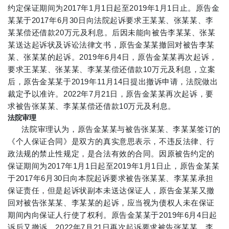
约定保证期间为2017年1月1日起至2019年1月1日止。原告金
某某于2017年6月30日向法院起诉要求王某某、张某某、李
某某偿还借款20万元及利息。后因未能向被告李某某、张某
某送达起诉状及诉讼法律文书，原告金某某撤回对被告李某
某、张某某的起诉。2019年6月4日，原告金某某再次起诉，
要求王某某、张某某、李某某偿还借款10万元及利息，立案
后，原告金某某于2019年11月14日提出撤诉申请，法院做出
裁定予以准许。2022年7月21日，原告金某某再次起诉，要
求被告张某某、李某某偿还借款10万元及利息。
法院审理
法院审理认为，原告金某某与被告张某某、李某某签订的
《个人保证合同》是双方的真实意思表示，不违反法律、行
政法规的禁止性规定，是合法有效的合同。因原被告约定的
保证期间为2017年1月1日起至2019年1月1日止，原告金某某
于2017年6月30日向本院起诉要求被告张某某、李某某承担
保证责任，但是起诉状副本未送达保证人，原告金某某又撤
回对被告张某某、李某某的起诉，应当视为债权人未在保证
期间内向保证人行使了权利。原告金某某于2019年6月4日起
诉后又撤诉、2022年7月21日再次起诉要求被告张某某、李