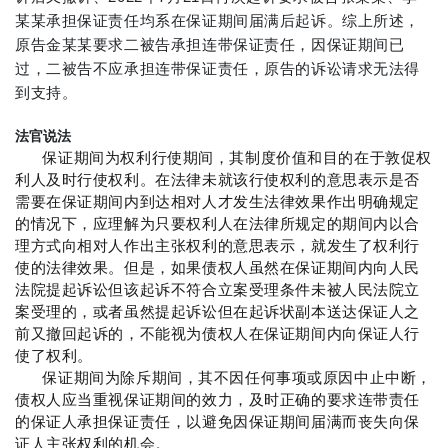
某某承担保证责任均系在保证期间届满后起诉。综上所述，
原告金某某要求二被告承担连带保证责任，因保证期间已
过，二被告不应承担连带保证责任，原告的诉讼请求无法得
到支持。
法官说法
保证期间为权利行使期间，其制度价值和目的在于敦促权
利人及时行使权利。在法律未就该行使权利的意思表示是否
需要在保证期间内到达相对人才发生法律效果作出明确规定
的情况下，应理解为只要权利人在法律所规定的期间内以合
理方式向相对人作出主张权利的意思表示，就发生了权利行
使的法律效果。但是，如果债权人虽然在保证期间内向人民
法院提起诉讼但该起诉不符合立案受理条件未被人民法院立
案受理的，或者虽然提起诉讼但在起诉状副本送达保证人之
前又撤回起诉的，不能视为债权人在保证期间内向保证人行
使了权利。
保证期间为除斥期间，其不因任何事项或原因中止中断，
债权人应当重视保证期间的效力，及时正确的要求连带责任
的保证人承担保证责任，以避免因保证期间届满而丧失向保
证人主张权利的机会。