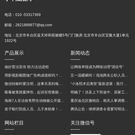
电话：
010 -53317369
邮箱：
2821889877@qq.com
地址：
北京市丰台区蓝天祥和苑裙楼5号门门脸房 北京市丰台区宝隆大厦1单元
1922号
产品展示
新闻动态
做好普法宣传 助力法治进程
让网络举报成为网络治理“强信号”
用影视剧截图做广告构成侵权吗？法院这样判
五一温暖瞬间！渑池两名公职人员，路遇车祸挺身而出
微信转账时要注明，这事关系到每个人……
“小洛熙术后离世”最新进展：医疗事故鉴定已启动
吸毒被查跳窗摔伤，起诉宾馆索赔，法院这样判！
明确了！涉及上下班途中、居家工作等，这些情形可认定工伤→
海南7人非法收售野生动物被公开庭审 涉案金额2100多万
重庆渝北区撤销后，相关人事调整再披露
老子殴打防疫人员、儿子来助拳！均被判刑
腾讯公告：律师调查令需要写明法官手机号，2025年12月31日后施行
网站栏目
关注微信号