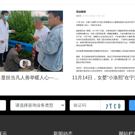
五一假日显担当凡人善举暖人心——渑池两名公职人员路遇车祸紧急施救2026年5月2日，五一假期期间，渑池县林业局职工范文杰、城管局职工关磊途经洛宁县景阳镇孙洞村时，偶遇一起交通事故。现场汽车与电动车相撞，骑行车主倒地受伤、头部流血，情况十分危急。危急时刻，二人毫不犹豫靠边停车，迅速上前查看伤情、安抚伤者，现场设置警戒防范二次事故，同步拨打120、110并联系伤者家属，全程坚守陪护、有序处置。直至家属......
展示
新闻动态
网站栏