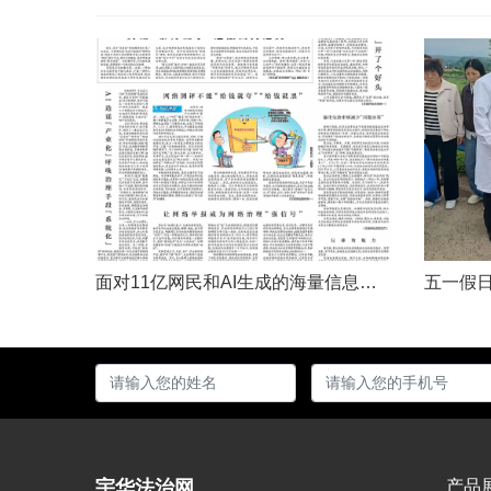
面对11亿网民和AI生成的海量信息，如何更有效地打击色情、赌博、侵权、谣言等不良信息，确保网民的安全感和获得感持续“在线”？对这一网络治理之问，网信部门给出了清晰答案：用好网络举报这一关键抓手，推动“被动受理”转向“主动共治”，让群众监督的“微光”汇聚成净化网络生态的“洪流”。网络空间点多、线长、面广，平台规则再严密，监管部门再“给力”，也会有偶尔覆盖不到的角落。然而，在人民群众的敏锐感知面前，不......
宇华法治网
产品