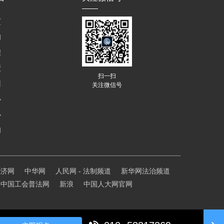
页
们
程
绩
扫一扫
训
关注微信号
心
心
们
经济网
中华网
人民网 - 法制频道
新华网法治频道
中国工会普法网
新浪
中国人大网官网