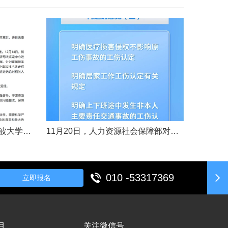
11月14日，女婴“小洛熙”在宁波大学附属妇女儿童医院接受心脏手术后不幸离世，连日来牵动着很多人的心，引发社会关注。记者了解到，从11月17日起，宁波市就成立了调查组并进行全面调查。12月14日，初步调查结果公布，相关人员受到处理。根据家属要求，宁波市委托湖北崇新司法鉴定中心进行尸检。12月19日，在第三方公证机构公证下，尸检报告移交“小洛熙”家属。针对家属就手术治疗过程提出的质疑，根据《医疗事故......
11月20日，人力资源社会保障部对外发布关于执行《工伤保险条例》若干问题的意见（三），进一步解决工伤保险实践问题，更好保障职工和用人单位合法权益。意见（三）明确职工工伤医疗救治中受到医疗侵权、居家工作、上下班途中发生非本人主要责任交通事故等5类情形工伤认定及认定依据。其中包括：职工因工作原因受到事故伤害或患职业病，在治疗过程中，医疗机构的医疗侵权并不影响原工伤事故或职业病的工伤认定；按照单位安排居......
010 -53317369
立即报名
目
关注微信号