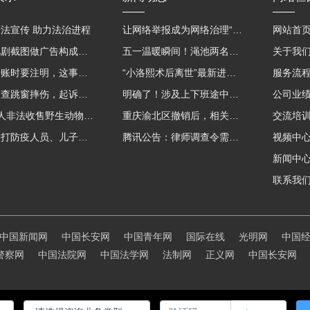
法宣传 助力法治进程
让网络举报成为网络治理“强信号”
网站首
用影视剧截图做广告构成侵权吗？法院这样判
五一温暖瞬间！渑池两名公职人员，路遇车祸挺身而出
关于我
微信转账时要注明，这事关系到每个人……
“小洛熙术后离世”最新进展：医疗事故鉴定已启动
服务流
吸毒被查跳窗摔伤，起诉宾馆索赔，法院这样判！
明确了！涉及上下班途中、居家工作等，这些情形可认定工伤→
公司业
海南7人非法收售野生动物被公开庭审 涉案金额2100多万
重庆渝北区撤销后，相关人事调整再披露
交流培
老子殴打防疫人员、儿子来助拳！均被判刑
腾讯公告：律师调查令需要写明法官手机号，2025年12月31日后施行
视频中
新闻中
联系我
中国新闻网
中国长安网
中国青年网
国际在线
光明网
中国
警察网
中国法院网
中国法学网
法制网
正义网
中国长安网