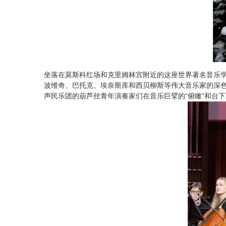
坐落在莫斯科红场和克里姆林宫附近的这座世界著名音乐学
波维奇、巴托克、埃奈斯库和西贝柳斯等伟大音乐家的深色
声民乐团的葫芦丝青年演奏家们在音乐巨擘的“俯瞰”和台