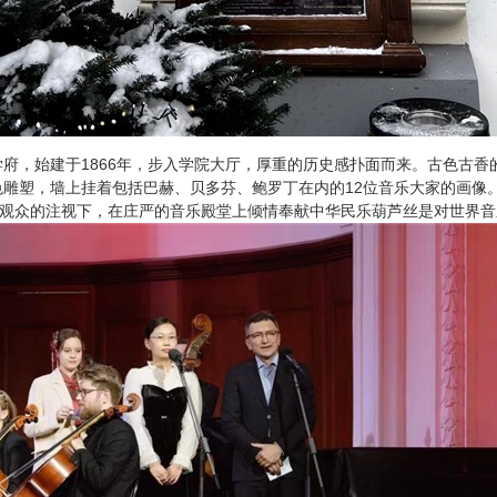
府，始建于1866年，步入学院大厅，厚重的历史感扑面而来。古色古
雕塑，墙上挂着包括巴赫、贝多芬、鲍罗丁在内的12位音乐大家的画像。
下观众的注视下，在庄严的音乐殿堂上倾情奉献中华民乐葫芦丝是对世界