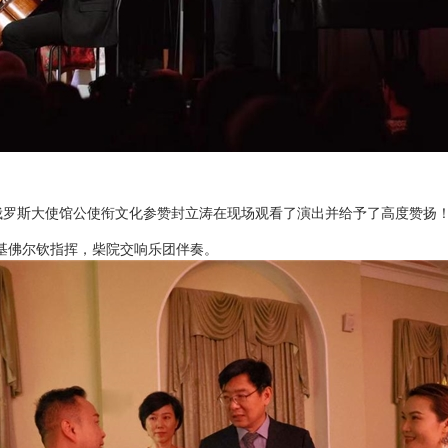
俄罗斯大使馆公使衔文化参赞封立涛在现场观看了演出并给予了高度赞扬
基佛尔钦指挥，柴院交响乐团伴奏。