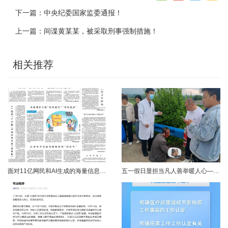
下一篇：
中央纪委国家监委通报！
上一篇：
间谍黄某某，被采取刑事强制措施！
相关推荐
面对11亿网民和AI生成的海量信息，如何更有效地打击色情、赌博、侵权、谣言等不良信息，确保网民的安全感和获得感持续“在线”？对这一网络治理之问，网信部门给出了清晰答案：用好网络举报这一关键抓手，推动“被动受理”转向“主动共治”，让群众监督的“微光”汇聚成净化网络生态的“洪流”。网络空间点多、线长、面广，平台规则再严密，监管部门再“给力”，也会有偶尔覆盖不到的角落。然而，在人民群众的敏锐感知面前，不......
五一假日显担当凡人善举暖人心——渑池两名公职人员路遇车祸紧急施救2026年5月2日，五一假期期间，渑池县林业局职工范文杰、城管局职工关磊途经洛宁县景阳镇孙洞村时，偶遇一起交通事故。现场汽车与电动车相撞，骑行车主倒地受伤、头部流血，情况十分危急。危急时刻，二人毫不犹豫靠边停车，迅速上前查看伤情、安抚伤者，现场设置警戒防范二次事故，同步拨打120、110并联系伤者家属，全程坚守陪护、有序处置。直至家属......