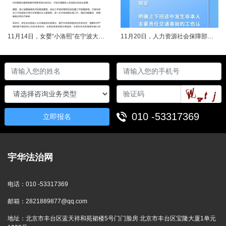
11月14日，女婴“小洛熙”在宁波大学附属妇女儿童医院接受心脏手术后不幸离世，连日来牵动着很多人的心，引发社会关注。记者了解到，从11月17日起，宁波市就成立了调查组并进行全面调查。12月14日，初步调查结果公布，相关人员受到处理。根据家属要求，宁波市委托湖北崇新司法鉴定中心进行尸检。12月19日，在第三方公证机构公证下，尸检报告移交“小洛熙”家属。针对家属就手术治疗过程提出的质疑，根据《医疗事故......
11月20日，人力资源社会保障部对外发布关于执行《工伤保险条例》若干问题的意见（三），进一步解决工伤保险实践问题，更好保障职工和用人单位合法权益。意见（三）明确职工工伤医疗救治中受到医疗侵权、居家工作、上下班途中发生非本人主要责任交通事故等5类情形工伤认定及认定依据。其中包括：职工因工作原因受到事故伤害或患职业病，在治疗过程中，医疗机构的医疗侵权并不影响原工伤事故或职业病的工伤认定；按照单位安排居......
010 -53317369
立即报名
宇华法治网
电话：
010 -53317369
邮箱：
2821889877@qq.com
地址：
北京市丰台区蓝天祥和苑裙楼5号门门脸房 北京市丰台区宝隆大厦1单元