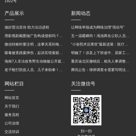
1922号
产品展示
新闻动态
做好普法宣传 助力法治进程
让网络举报成为网络治理“强信号”
用影视剧截图做广告构成侵权吗？法院这样判
五一温暖瞬间！渑池两名公职人员，路遇车祸挺身而出
微信转账时要注明，这事关系到每个人……
“小洛熙术后离世”最新进展：医疗事故鉴定已启动
吸毒被查跳窗摔伤，起诉宾馆索赔，法院这样判！
明确了！涉及上下班途中、居家工作等，这些情形可认定工伤→
海南7人非法收售野生动物被公开庭审 涉案金额2100多万
重庆渝北区撤销后，相关人事调整再披露
老子殴打防疫人员、儿子来助拳！均被判刑
腾讯公告：律师调查令需要写明法官手机号，2025年12月31日后施行
网站栏目
关注微信号
网站首页
关于我们
服务流程
公司业绩
扫一扫
交流培训