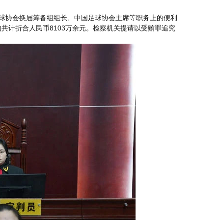
足球协会换届筹备组组长、中国足球协会主席等职务上的便利
共计折合人民币8103万余元。检察机关提请以受贿罪追究