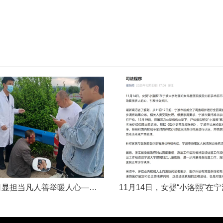
五一假日显担当凡人善举暖人心——渑池两名公职人员路遇车祸紧急施救2026年5月2日，五一假期期间，渑池县林业局职工范文杰、城管局职工关磊途经洛宁县景阳镇孙洞村时，偶遇一起交通事故。现场汽车与电动车相撞，骑行车主倒地受伤、头部流血，情况十分危急。危急时刻，二人毫不犹豫靠边停车，迅速上前查看伤情、安抚伤者，现场设置警戒防范二次事故，同步拨打120、110并联系伤者家属，全程坚守陪护、有序处置。直至家属......