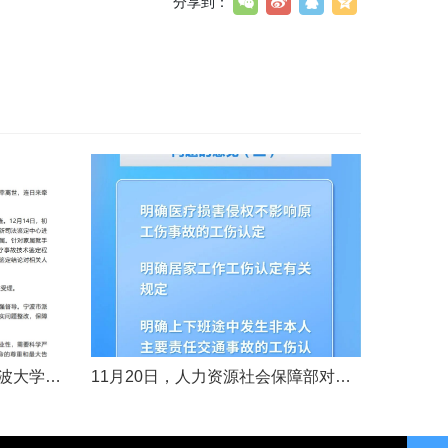
分享到：
11月14日，女婴“小洛熙”在宁波大学附属妇女儿童医院接受心脏手术后不幸离世，连日来牵动着很多人的心，引发社会关注。记者了解到，从11月17日起，宁波市就成立了调查组并进行全面调查。12月14日，初步调查结果公布，相关人员受到处理。根据家属要求，宁波市委托湖北崇新司法鉴定中心进行尸检。12月19日，在第三方公证机构公证下，尸检报告移交“小洛熙”家属。针对家属就手术治疗过程提出的质疑，根据《医疗事故......
11月20日，人力资源社会保障部对外发布关于执行《工伤保险条例》若干问题的意见（三），进一步解决工伤保险实践问题，更好保障职工和用人单位合法权益。意见（三）明确职工工伤医疗救治中受到医疗侵权、居家工作、上下班途中发生非本人主要责任交通事故等5类情形工伤认定及认定依据。其中包括：职工因工作原因受到事故伤害或患职业病，在治疗过程中，医疗机构的医疗侵权并不影响原工伤事故或职业病的工伤认定；按照单位安排居......