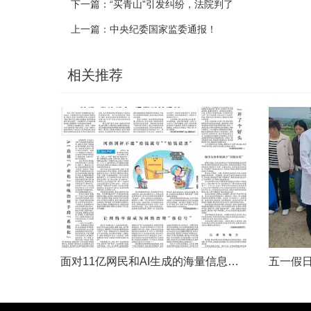
下一篇：
“买青山”引发纠纷，法院判了
上一篇：
中央纪委国家监委通报！
相关推荐
面对11亿网民和AI生成的海量信息，如何更有效地打击色情、赌博、侵权、谣言等不良信息，确保网民的安全感和获得感持续“在线”？对这一网络治理之问，网信部门给出了清晰答案：用好网络举报这一关键抓手，推动“被动受理”转向“主动共治”，让群众监督的“微光”汇聚成净化网络生态的“洪流”。网络空间点多、线长、面广，平台规则再严密，监管部门再“给力”，也会有偶尔覆盖不到的角落。然而，在人民群众的敏锐感知面前，不......