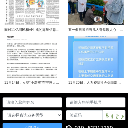
面对11亿网民和AI生成的海量信息，如何更有效地打击色情、赌博、侵权、谣言等不良信息，确保网民的安全感和获得感持续“在线”？对这一网络治理之问，网信部门给出了清晰答案：用好网络举报这一关键抓手，推动“被动受理”转向“主动共治”，让群众监督的“微光”汇聚成净化网络生态的“洪流”。网络空间点多、线长、面广，平台规则再严密，监管部门再“给力”，也会有偶尔覆盖不到的角落。然而，在人民群众的敏锐感知面前，不......
五一假日显担当凡人善举暖人心——渑池两名公职人员路遇车祸紧急施救2026年5月2日，五一假期期间，渑池县林业局职工范文杰、城管局职工关磊途经洛宁县景阳镇孙洞村时，偶遇一起交通事故。现场汽车与电动车相撞，骑行车主倒地受伤、头部流血，情况十分危急。危急时刻，二人毫不犹豫靠边停车，迅速上前查看伤情、安抚伤者，现场设置警戒防范二次事故，同步拨打120、110并联系伤者家属，全程坚守陪护、有序处置。直至家属......
11月14日，女婴“小洛熙”在宁波大学附属妇女儿童医院接受心脏手术后不幸离世，连日来牵动着很多人的心，引发社会关注。记者了解到，从11月17日起，宁波市就成立了调查组并进行全面调查。12月14日，初步调查结果公布，相关人员受到处理。根据家属要求，宁波市委托湖北崇新司法鉴定中心进行尸检。12月19日，在第三方公证机构公证下，尸检报告移交“小洛熙”家属。针对家属就手术治疗过程提出的质疑，根据《医疗事故......
11月20日，人力资源社会保障部对外发布关于执行《工伤保险条例》若干问题的意见（三），进一步解决工伤保险实践问题，更好保障职工和用人单位合法权益。意见（三）明确职工工伤医疗救治中受到医疗侵权、居家工作、上下班途中发生非本人主要责任交通事故等5类情形工伤认定及认定依据。其中包括：职工因工作原因受到事故伤害或患职业病，在治疗过程中，医疗机构的医疗侵权并不影响原工伤事故或职业病的工伤认定；按照单位安排居......