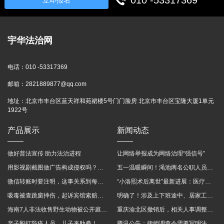
010 -53317369
立即报名
宇华法治网
电话：
010 -53317369
邮箱：
2821889877@qq.com
地址：
北京市丰台区蓝天祥和苑裙楼5号门门脸房 北京市丰台区宝隆大厦1单元
1922号
产品展示
新闻动态
做好普法宣传 助力法治进程
让网络举报成为网络治理“强信号”
用影视剧截图做广告构成侵权吗？法院这样判
五一温暖瞬间！渑池两名公职人员，路遇车祸挺身而出
微信转账时要注明，这事关系到每个人……
“小洛熙术后离世”最新进展：医疗事故鉴定已启动
吸毒被查跳窗摔伤，起诉宾馆索赔，法院这样判！
明确了！涉及上下班途中、居家工作等，这些情形可认定工伤→
海南7人非法收售野生动物被公开庭审 涉案金额2100多万
重庆渝北区撤销后，相关人事调整再披露
老子殴打防疫人员、儿子来助拳！均被判刑
腾讯公告：律师调查令需要写明法官手机号，2025年12月31日后施行