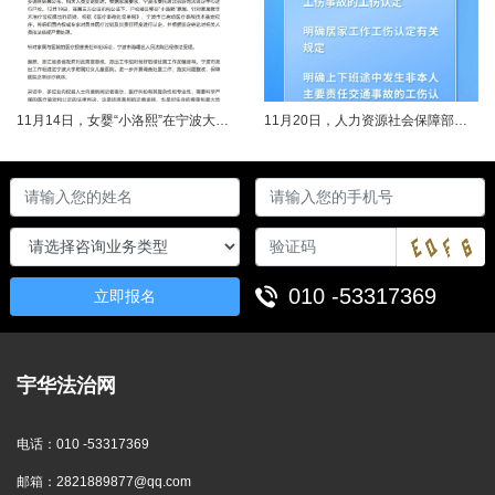
11月14日，女婴“小洛熙”在宁波大学附属妇女儿童医院接受心脏手术后不幸离世，连日来牵动着很多人的心，引发社会关注。记者了解到，从11月17日起，宁波市就成立了调查组并进行全面调查。12月14日，初步调查结果公布，相关人员受到处理。根据家属要求，宁波市委托湖北崇新司法鉴定中心进行尸检。12月19日，在第三方公证机构公证下，尸检报告移交“小洛熙”家属。针对家属就手术治疗过程提出的质疑，根据《医疗事故......
11月20日，人力资源社会保障部对外发布关于执行《工伤保险条例》若干问题的意见（三），进一步解决工伤保险实践问题，更好保障职工和用人单位合法权益。意见（三）明确职工工伤医疗救治中受到医疗侵权、居家工作、上下班途中发生非本人主要责任交通事故等5类情形工伤认定及认定依据。其中包括：职工因工作原因受到事故伤害或患职业病，在治疗过程中，医疗机构的医疗侵权并不影响原工伤事故或职业病的工伤认定；按照单位安排居......
010 -53317369
立即报名
宇华法治网
电话：
010 -53317369
邮箱：
2821889877@qq.com