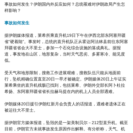
事故如何发生？伊朗国内外反应如何？总统罹难对伊朗政局产生怎
样影响？
事故如何发生
据伊朗媒体报道，莱希所乘直升机19日下午在伊西北部东阿塞拜疆
省“硬着陆”。事发时，总统的直升机队正从霍达阿法林县前往东阿塞
拜疆省省会大不里士，参加一个石化综合设施的落成典礼。据报
道，事发地在山区，地形复杂，当时天气恶劣、多雾寒冷、能见度
低。
受天气和地形限制，搜救工作进展艰难，搜救队伍只能从地面前
行，坠机精确位置直至20日一早才被确定。伊朗媒体20日上午证实
莱希乘坐的直升机残骸已找到，包括莱希、伊朗外交部长阿卜杜拉
希扬、东阿塞拜疆省省长拉赫马提在内的机上人员全部遇难。
伊朗媒体20日援引伊朗红新月会负责人的话报道，遇难者遗体正在
被运往大不里士。
据伊朗官方媒体报道，坠毁的是一架美制贝尔－212型直升机。截至
目前，伊朗官方未就事故发生原因作出解释。有分析称，天气、机