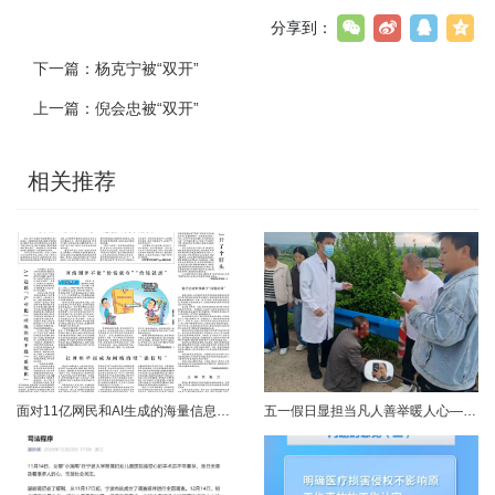
分享到：
下一篇：
杨克宁被“双开”
上一篇：
倪会忠被“双开”
相关推荐
面对11亿网民和AI生成的海量信息，如何更有效地打击色情、赌博、侵权、谣言等不良信息，确保网民的安全感和获得感持续“在线”？对这一网络治理之问，网信部门给出了清晰答案：用好网络举报这一关键抓手，推动“被动受理”转向“主动共治”，让群众监督的“微光”汇聚成净化网络生态的“洪流”。网络空间点多、线长、面广，平台规则再严密，监管部门再“给力”，也会有偶尔覆盖不到的角落。然而，在人民群众的敏锐感知面前，不......
五一假日显担当凡人善举暖人心——渑池两名公职人员路遇车祸紧急施救2026年5月2日，五一假期期间，渑池县林业局职工范文杰、城管局职工关磊途经洛宁县景阳镇孙洞村时，偶遇一起交通事故。现场汽车与电动车相撞，骑行车主倒地受伤、头部流血，情况十分危急。危急时刻，二人毫不犹豫靠边停车，迅速上前查看伤情、安抚伤者，现场设置警戒防范二次事故，同步拨打120、110并联系伤者家属，全程坚守陪护、有序处置。直至家属......