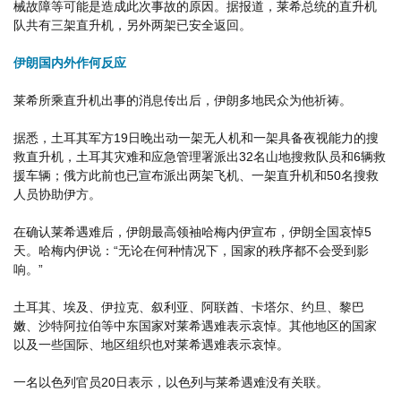
械故障等可能是造成此次事故的原因。据报道，莱希总统的直升机
队共有三架直升机，另外两架已安全返回。
伊朗国内外作何反应
莱希所乘直升机出事的消息传出后，伊朗多地民众为他祈祷。
据悉，土耳其军方19日晚出动一架无人机和一架具备夜视能力的搜
救直升机，土耳其灾难和应急管理署派出32名山地搜救队员和6辆救
援车辆；俄方此前也已宣布派出两架飞机、一架直升机和50名搜救
人员协助伊方。
在确认莱希遇难后，伊朗最高领袖哈梅内伊宣布，伊朗全国哀悼5
天。哈梅内伊说：“无论在何种情况下，国家的秩序都不会受到影
响。”
土耳其、埃及、伊拉克、叙利亚、阿联酋、卡塔尔、约旦、黎巴
嫩、沙特阿拉伯等中东国家对莱希遇难表示哀悼。其他地区的国家
以及一些国际、地区组织也对莱希遇难表示哀悼。
一名以色列官员20日表示，以色列与莱希遇难没有关联。