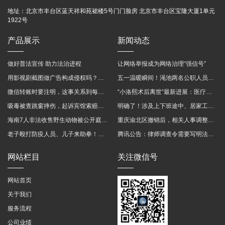
地址：
北京市丰台区蓝天祥和苑裙楼5号门门脸房 北京市丰台区宝隆大厦1单元
1922号
产品展示
新闻动态
做好普法宣传 助力法治进程
让网络举报成为网络治理“强信号”
用影视剧截图做广告构成侵权吗？法院这样判
五一温暖瞬间！渑池两名公职人员，路遇车祸挺身而出
微信转账时要注明，这事关系到每个人……
“小洛熙术后离世”最新进展：医疗事故鉴定已启动
吸毒被查跳窗摔伤，起诉宾馆索赔，法院这样判！
明确了！涉及上下班途中、居家工作等，这些情形可认定工伤→
海南7人非法收售野生动物被公开庭审 涉案金额2100多万
重庆渝北区撤销后，相关人事调整再披露
老子殴打防疫人员、儿子来助拳！均被判刑
腾讯公告：律师调查令需要写明法官手机号，2025年12月31日后施行
网站栏目
关注微信号
网站首页
关于我们
服务流程
公司业绩