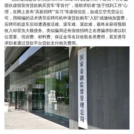
团伙虚假宣传贷款购买货车“零首付”，借助求职者“急于找到工作”心
理，在网上发布“高薪招聘”“实习”等虚假信息，如成立空壳货运公
司，用精编的话术诱导应聘司机申请贷款购车“入职”或缴纳加盟费，
应聘司机提车后却遭遇接活难、退车难、退款难，最终未获得预期
收入却背负大额债务。类似骗局还有假借招聘之名诱骗求职者以职
位需要、培训费、材料费、保证金等名目收取各类费用，甚至诱导
求职者通过贷款平台贷款支付相关费用。