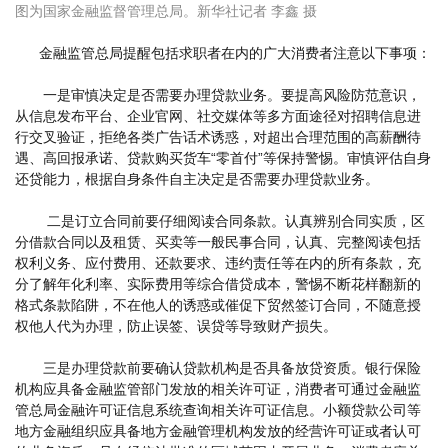
图为国家金融监督管理总局。新华社记者 李鑫 摄
金融监管总局提醒包括求职者在内的广大消费者注意以下事项：
一是审慎决定是否需要办理贷款业务。要提高风险防范意识，
从信息发布平台、企业官网、社交媒体等多方面途径对招聘信息进
行交叉验证，拒绝各类广告话术诱惑，对超出合理范围的高薪酬待
遇、高回报承诺、贷款购买货车“零首付”等保持警惕。审慎评估自身
还贷能力，根据自身条件自主决定是否需要办理贷款业务。
二是订立合同前要仔细阅读合同条款。认真辨别合同实质，区
分借款合同以及租赁、买卖等一般民事合同，认真、完整阅读包括
权利义务、应付费用、还款要求、违约责任等在内的所有条款，充
分了解年化利率、实际费用等综合借贷成本，警惕不断花样翻新的
格式条款陷阱，不在他人的诱惑或催促下贸然签订合同，不随意授
权他人代为办理，防止误签、误贷等导致财产损失。
三是办理贷款前要确认贷款机构是否具备放贷资质。银行保险
机构应具备金融监管部门发放的相关许可证，消费者可通过金融监
管总局金融许可证信息系统查询相关许可证信息。小额贷款公司等
地方金融组织应具备地方金融管理机构发放的经营许可证或者认可