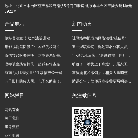
地址：
北京市丰台区蓝天祥和苑裙楼5号门门脸房 北京市丰台区宝隆大厦1单元
1922号
产品展示
新闻动态
做好普法宣传 助力法治进程
让网络举报成为网络治理“强信号”
用影视剧截图做广告构成侵权吗？法院这样判
五一温暖瞬间！渑池两名公职人员，路遇车祸挺身而出
微信转账时要注明，这事关系到每个人……
“小洛熙术后离世”最新进展：医疗事故鉴定已启动
吸毒被查跳窗摔伤，起诉宾馆索赔，法院这样判！
明确了！涉及上下班途中、居家工作等，这些情形可认定工伤→
海南7人非法收售野生动物被公开庭审 涉案金额2100多万
重庆渝北区撤销后，相关人事调整再披露
老子殴打防疫人员、儿子来助拳！均被判刑
腾讯公告：律师调查令需要写明法官手机号，2025年12月31日后施行
网站栏目
关注微信号
网站首页
关于我们
服务流程
公司业绩