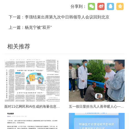
分享到：
下一篇：
李强结束出席第九次中日韩领导人会议回到北京
上一篇：
杨克宁被“双开”
相关推荐
面对11亿网民和AI生成的海量信息，如何更有效地打击色情、赌博、侵权、谣言等不良信息，确保网民的安全感和获得感持续“在线”？对这一网络治理之问，网信部门给出了清晰答案：用好网络举报这一关键抓手，推动“被动受理”转向“主动共治”，让群众监督的“微光”汇聚成净化网络生态的“洪流”。网络空间点多、线长、面广，平台规则再严密，监管部门再“给力”，也会有偶尔覆盖不到的角落。然而，在人民群众的敏锐感知面前，不......
五一假日显担当凡人善举暖人心——渑池两名公职人员路遇车祸紧急施救2026年5月2日，五一假期期间，渑池县林业局职工范文杰、城管局职工关磊途经洛宁县景阳镇孙洞村时，偶遇一起交通事故。现场汽车与电动车相撞，骑行车主倒地受伤、头部流血，情况十分危急。危急时刻，二人毫不犹豫靠边停车，迅速上前查看伤情、安抚伤者，现场设置警戒防范二次事故，同步拨打120、110并联系伤者家属，全程坚守陪护、有序处置。直至家属......