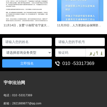
11月14日，女婴“小洛熙”在宁波大学附属妇女儿童医院接受心脏手术后不幸离世，连日来牵动着很多人的心，引发社会关注。记者了解到，从11月17日起，宁波市就成立了调查组并进行全面调查。12月14日，初步调查结果公布，相关人员受到处理。根据家属要求，宁波市委托湖北崇新司法鉴定中心进行尸检。12月19日，在第三方公证机构公证下，尸检报告移交“小洛熙”家属。针对家属就手术治疗过程提出的质疑，根据《医疗事故......
11月20日，人力资源社会保障部对外发布关于执行《工伤保险条例》若干问题的意见（三），进一步解决工伤保险实践问题，更好保障职工和用人单位合法权益。意见（三）明确职工工伤医疗救治中受到医疗侵权、居家工作、上下班途中发生非本人主要责任交通事故等5类情形工伤认定及认定依据。其中包括：职工因工作原因受到事故伤害或患职业病，在治疗过程中，医疗机构的医疗侵权并不影响原工伤事故或职业病的工伤认定；按照单位安排居......
010 -53317369
立即报名
宇华法治网
电话：
010 -53317369
邮箱：
2821889877@qq.com