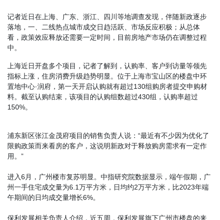
记者近日在上海、广东、浙江、四川等地调查发现，伴随新政逐步
落地，一、二线热点城市成交日趋活跃、市场反应积极；从总体
看，政策效应释放还需要一定时间，目前房地产市场仍在调整过程
中。
上海近日开盘多个项目，记者了解到，认购率、客户到访量等领先
指标上涨，住房消费升级趋势明显。位于上海市宝山区的楼盘中环
置地中心·润府，第一天开启认购就有超过130组购房者提交申购材
料。截至认购结束，该项目的认购组数超过430组，认购率超过
150%。
浦东新区张江金茂府项目的销售负责人说：“最近有不少因为优化了
限购政策而来看房的客户，这说明新政对于释放购房需求有一定作
用。”
进入6月，广州楼市复苏明显。中指研究院数据显示，端午假期，广
州一手住宅成交量为6.1万平方米，日均约2万平方米，比2023年端
午期间的日均成交量增长6%。
保利发展相关负责人介绍，近五周，保利发展旗下广州市楼盘的来