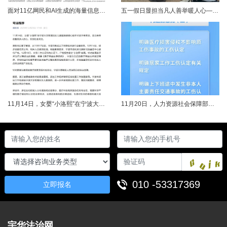
面对11亿网民和AI生成的海量信息，如何更有效地打击色情、赌博、侵权、谣言等不良信息，确保网民的安全感和获得感持续“在线”？对这一网络治理之问，网信部门给出了清晰答案：用好网络举报这一关键抓手，推动“被动受理”转向“主动共治”，让群众监督的“微光”汇聚成净化网络生态的“洪流”。网络空间点多、线长、面广，平台规则再严密，监管部门再“给力”，也会有偶尔覆盖不到的角落。然而，在人民群众的敏锐感知面前，不......
五一假日显担当凡人善举暖人心——渑池两名公职人员路遇车祸紧急施救2026年5月2日，五一假期期间，渑池县林业局职工范文杰、城管局职工关磊途经洛宁县景阳镇孙洞村时，偶遇一起交通事故。现场汽车与电动车相撞，骑行车主倒地受伤、头部流血，情况十分危急。危急时刻，二人毫不犹豫靠边停车，迅速上前查看伤情、安抚伤者，现场设置警戒防范二次事故，同步拨打120、110并联系伤者家属，全程坚守陪护、有序处置。直至家属......
11月14日，女婴“小洛熙”在宁波大学附属妇女儿童医院接受心脏手术后不幸离世，连日来牵动着很多人的心，引发社会关注。记者了解到，从11月17日起，宁波市就成立了调查组并进行全面调查。12月14日，初步调查结果公布，相关人员受到处理。根据家属要求，宁波市委托湖北崇新司法鉴定中心进行尸检。12月19日，在第三方公证机构公证下，尸检报告移交“小洛熙”家属。针对家属就手术治疗过程提出的质疑，根据《医疗事故......
11月20日，人力资源社会保障部对外发布关于执行《工伤保险条例》若干问题的意见（三），进一步解决工伤保险实践问题，更好保障职工和用人单位合法权益。意见（三）明确职工工伤医疗救治中受到医疗侵权、居家工作、上下班途中发生非本人主要责任交通事故等5类情形工伤认定及认定依据。其中包括：职工因工作原因受到事故伤害或患职业病，在治疗过程中，医疗机构的医疗侵权并不影响原工伤事故或职业病的工伤认定；按照单位安排居......
010 -53317369
立即报名
宇华法治网