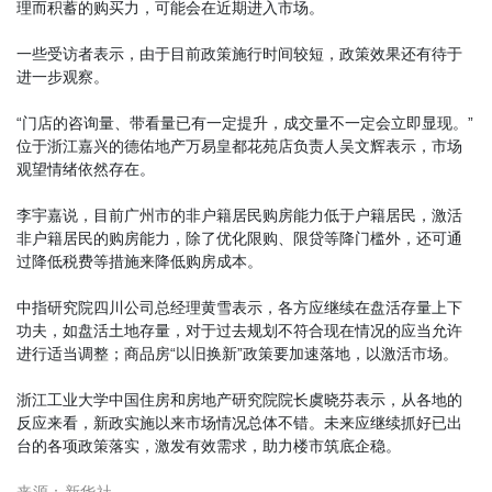
理而积蓄的购买力，可能会在近期进入市场。
一些受访者表示，由于目前政策施行时间较短，政策效果还有待于
进一步观察。
“门店的咨询量、带看量已有一定提升，成交量不一定会立即显现。”
位于浙江嘉兴的德佑地产万易皇都花苑店负责人吴文辉表示，市场
观望情绪依然存在。
李宇嘉说，目前广州市的非户籍居民购房能力低于户籍居民，激活
非户籍居民的购房能力，除了优化限购、限贷等降门槛外，还可通
过降低税费等措施来降低购房成本。
中指研究院四川公司总经理黄雪表示，各方应继续在盘活存量上下
功夫，如盘活土地存量，对于过去规划不符合现在情况的应当允许
进行适当调整；商品房“以旧换新”政策要加速落地，以激活市场。
浙江工业大学中国住房和房地产研究院院长虞晓芬表示，从各地的
反应来看，新政实施以来市场情况总体不错。未来应继续抓好已出
台的各项政策落实，激发有效需求，助力楼市筑底企稳。