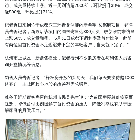
访、成交量持续上涨。近一周到访超7000组，环比提升38%，成交
近500组，环比提升71%。
记者近日来到位于成都东三环青龙湖畔的新希望·长粼府项目，销售
员告诉记者，新政后该项目的周来访量达300人次，较新政前来访量
上涨50%，成交量翻番。“5月31日成都下调利率及首付比例，此前
有两位因首付资金不足迟迟未下定的年轻客户，当天就下定了。”
杭州市上城区一新盘售楼处，记者看到不少购房者在与销售人员咨
询开盘情况等信息。
销售人员告诉记者：“样板房开放的头两天，我们每天要接待超1000
组客户，主城区核心地段的改善型需求强烈。”
准备于近期置换房屋的杭州市民吴先生说：“之前因房屋总价较高而
犹豫，降低首付比例缓解了首付资金的压力，降低利率也有助于缓
解家庭的月供压力。”