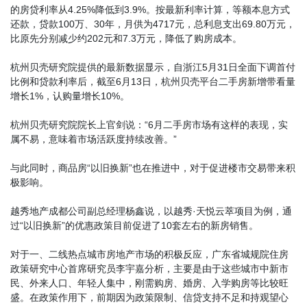
的房贷利率从4.25%降低到3.9%。按最新利率计算，等额本息方式
还款，贷款100万、30年，月供为4717元，总利息支出69.80万元，
比原先分别减少约202元和7.3万元，降低了购房成本。
杭州贝壳研究院提供的最新数据显示，自浙江5月31日全面下调首付
比例和贷款利率后，截至6月13日，杭州贝壳平台二手房新增带看量
增长1%，认购量增长10%。
杭州贝壳研究院院长上官剑说：“6月二手房市场有这样的表现，实
属不易，意味着市场活跃度持续改善。”
与此同时，商品房“以旧换新”也在推进中，对于促进楼市交易带来积
极影响。
越秀地产成都公司副总经理杨鑫说，以越秀·天悦云萃项目为例，通
过“以旧换新”的优惠政策目前促进了10套左右的新房销售。
对于一、二线热点城市房地产市场的积极反应，广东省城规院住房
政策研究中心首席研究员李宇嘉分析，主要是由于这些城市中新市
民、外来人口、年轻人集中，刚需购房、婚房、入学购房等比较旺
盛。在政策作用下，前期因为政策限制、信贷支持不足和持观望心