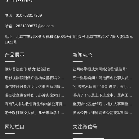
电话：
010 -53317369
邮箱：
2821889877@qq.com
地址：
北京市丰台区蓝天祥和苑裙楼5号门门脸房 北京市丰台区宝隆大厦1单元
1922号
产品展示
新闻动态
做好普法宣传 助力法治进程
让网络举报成为网络治理“强信号”
用影视剧截图做广告构成侵权吗？法院这样判
五一温暖瞬间！渑池两名公职人员，路遇车祸挺身而出
微信转账时要注明，这事关系到每个人……
“小洛熙术后离世”最新进展：医疗事故鉴定已启动
吸毒被查跳窗摔伤，起诉宾馆索赔，法院这样判！
明确了！涉及上下班途中、居家工作等，这些情形可认定工伤→
海南7人非法收售野生动物被公开庭审 涉案金额2100多万
重庆渝北区撤销后，相关人事调整再披露
老子殴打防疫人员、儿子来助拳！均被判刑
腾讯公告：律师调查令需要写明法官手机号，2025年12月31日后施行
网站栏目
关注微信号