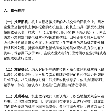
六、操作程序
（一）报废旧机。
机主自愿将拟报废的农机交售给回收企业。回收
企业应当核对机主和拟报废的农机信息，向机主出具《报废农业机
械回收确认表（样式）》（见附件2，以下简称《确认表》），向县
级农业农村部门提供机主和报废农机信息。回收企业及时对回收的
农机进行拆解并建立档案，对国家禁止生产销售的发动机等部件进
行破坏性处理。拆解档案应包括铭牌或其他能体现农机身份的有关
资料，保存期不少于3年。县级农业农村部门应对回收企业拆解或者
销毁农机进行监督。
（二）注销登记。
纳入牌证管理的拖拉机和联合收割机机主持《确
认表》和相关证照，到当地负责农机牌证管理的机构依法办理牌证
注销手续。相关机构核对机主和报废农机信息后，依法办理牌证注
销手续，并在《确认表》上签注“已办理注销登记”字样。
（三）兑现补贴。
机主凭有效的《确认表》，按当地相关规定申请
补贴。当地农业农村部门、财政部门按职责分工进行审核，财政部
门向符合要求的机主兑现补贴资金。各地可结合实际，设置农民和