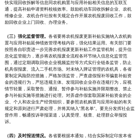
快实现回收拆解等信息同农机购置与应用补贴相关信息的互联互
通，提高补贴申请资料校核效率。鼓励机动车回收拆解企业、农机
维修企业、农机合作社按有关规定合作开展农机报废回收工作，鼓
励回收企业上门回收、办理业务。
（三）强化监督管理。
各省要将农机报废更新补贴实施纳入农机购
置与应用补贴延伸绩效管理考核内容，强化结果运用。有关部门要
按照各自职责进一步完善农机报废更新补贴工作监管机制，提升信
息化监管能力，逐步将农机报废全流程各环节纳入信息化监管范
围，通过定期调取回收企业视频监控等方式实行全链条监管，防止
机具假报废、流入二手机市场。对未纳入牌证管理的农机具，各省
要制定风险防控措施，严格加强监管，严查虚假报补等骗套补贴资
金的违规行为，严惩违规主体。发现回收企业存在违规行为，应视
情节轻重，采取警告、通报、暂停参与补贴实施并限期整改、禁止
参与补贴实施等措施进行处理。对弄虚作假套取国家补贴资金的企
业、个人和农业生产经营组织，要参照农机购置与应用补贴的有关
规定和原则进行严肃处理，并将其纳入“黑名单”。要充分发挥社会监
督作用，畅通投诉举报渠道，认真受理、核查、处理群众举报投
诉。
（四）及时报送情况。
各省要根据本通知，结合实际制定印发本省