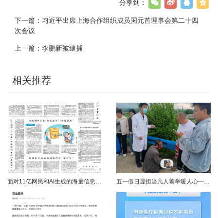
分享到：
下一篇：
习近平出席上海合作组织成员国元首理事会第二十四
次会议
上一篇：
李鹏新被逮捕
相关推荐
面对11亿网民和AI生成的海量信息，如何更有效地打击色情、赌博、侵权、谣言等不良信息，确保网民的安全感和获得感持续“在线”？对这一网络治理之问，网信部门给出了清晰答案：用好网络举报这一关键抓手，推动“被动受理”转向“主动共治”，让群众监督的“微光”汇聚成净化网络生态的“洪流”。网络空间点多、线长、面广，平台规则再严密，监管部门再“给力”，也会有偶尔覆盖不到的角落。然而，在人民群众的敏锐感知面前，不......
五一假日显担当凡人善举暖人心——渑池两名公职人员路遇车祸紧急施救2026年5月2日，五一假期期间，渑池县林业局职工范文杰、城管局职工关磊途经洛宁县景阳镇孙洞村时，偶遇一起交通事故。现场汽车与电动车相撞，骑行车主倒地受伤、头部流血，情况十分危急。危急时刻，二人毫不犹豫靠边停车，迅速上前查看伤情、安抚伤者，现场设置警戒防范二次事故，同步拨打120、110并联系伤者家属，全程坚守陪护、有序处置。直至家属......