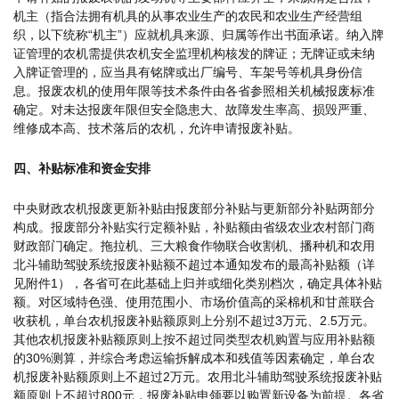
机主（指合法拥有机具的从事农业生产的农民和农业生产经营组
织，以下统称“机主”）应就机具来源、归属等作出书面承诺。纳入牌
证管理的农机需提供农机安全监理机构核发的牌证；无牌证或未纳
入牌证管理的，应当具有铭牌或出厂编号、车架号等机具身份信
息。报废农机的使用年限等技术条件由各省参照相关机械报废标准
确定。对未达报废年限但安全隐患大、故障发生率高、损毁严重、
维修成本高、技术落后的农机，允许申请报废补贴。
四、补贴标准和资金安排
中央财政农机报废更新补贴由报废部分补贴与更新部分补贴两部分
构成。报废部分补贴实行定额补贴，补贴额由省级农业农村部门商
财政部门确定。拖拉机、三大粮食作物联合收割机、播种机和农用
北斗辅助驾驶系统报废补贴额不超过本通知发布的最高补贴额（详
见附件1），各省可在此基础上归并或细化类别档次，确定具体补贴
额。对区域特色强、使用范围小、市场价值高的采棉机和甘蔗联合
收获机，单台农机报废补贴额原则上分别不超过3万元、2.5万元。
其他农机报废补贴额原则上按不超过同类型农机购置与应用补贴额
的30%测算，并综合考虑运输拆解成本和残值等因素确定，单台农
机报废补贴额原则上不超过2万元。农用北斗辅助驾驶系统报废补贴
额原则上不超过800元，报废补贴申领要以购置新设备为前提。各省