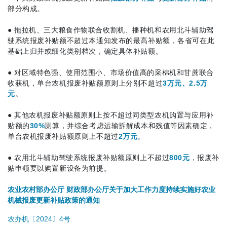
部分构成。
●
拖拉机、三大粮食作物联合收割机、播种机和农用北斗辅助驾
驶系统报废补贴额不超过本通知发布的最高补贴额，各省可在此
基础上归并或细化类别档次，确定具体补贴额。
●
对区域特色强、使用范围小、市场价值高的采棉机和甘蔗联合
收获机，单台农机报废补贴额原则上分别不超过
3万元、2.5万
元
。
●
其他农机报废补贴额原则上按不超过同类型农机购置与应用补
贴额的
30%
测算，并综合考虑运输拆解成本和残值等因素确定，
单台农机报废补贴额原则上不超过
2万元
。
●
农用北斗辅助驾驶系统报废补贴额原则上不超过
800元
，报废补
贴申领要以购置新设备为前提。
农业农村部办公厅 财政部办公厅关于加大工作力度持续实施好农业
机械报废更新补贴政策的通知
农办机〔2024〕4号