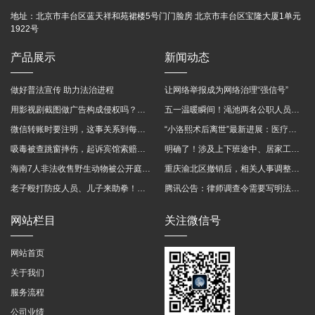
地址：
北京市丰台区蓝天祥和苑裙楼5号门门脸房 北京市丰台区宝隆大厦1单元
1922号
产品展示
新闻动态
做好普法宣传 助力法治进程
让网络举报成为网络治理“强信号”
用影视剧截图做广告构成侵权吗？法院这样判
五一温暖瞬间！渑池两名公职人员，路遇车祸挺身而出
微信转账时要注明，这事关系到每个人……
“小洛熙术后离世”最新进展：医疗事故鉴定已启动
吸毒被查跳窗摔伤，起诉宾馆索赔，法院这样判！
明确了！涉及上下班途中、居家工作等，这些情形可认定工伤→
海南7人非法收售野生动物被公开庭审 涉案金额2100多万
重庆渝北区撤销后，相关人事调整再披露
老子殴打防疫人员、儿子来助拳！均被判刑
腾讯公告：律师调查令需要写明法官手机号，2025年12月31日后施行
网站栏目
关注微信号
网站首页
关于我们
服务流程
公司业绩