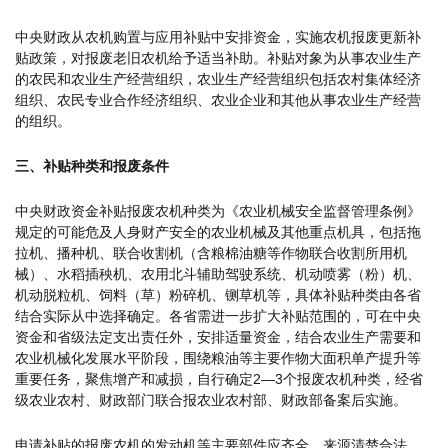
中央财政从农机购置与应用补贴中安排资金，实施农机报废更新补
贴政策，对报废老旧农机给予适当补助。补贴对象为从事农业生产
的农民和农业生产经营组织，农业生产经营组织包括农村集体经济
组织、农民专业合作经济组织、农业企业和其他从事农业生产经营
的组织。
三、补贴种类和报废条件
中央财政资金补贴报废农机种类为《农业机械安全监督管理条例》
规定的可能危及人身财产安全的农业机械及其他重点机具，包括拖
拉机、播种机、联合收割机（含粮棉油糖等作物联合收割所用机
械）、水稻插秧机、农用北斗辅助驾驶系统、机动喷雾（粉）机、
机动脱粒机、饲料（草）粉碎机、铡草机等，具体补贴种类由各省
结合实际从中选择确定。各省需进一步扩大补贴范围的，可在中央
资金和省级法定支出责任外，安排适量资金，结合农业生产需要和
农业机械化发展水平阶段，围绕粮油等主要作物大面积单产提升等
重要任务，聚焦增产和减损，自行确定2—3个报废农机种类，经省
级农业农村、财政部门联合报农业农村部、财政部备案后实施。
申请补贴的报废农机的发动机等主要部件应齐全，来源清楚合法，