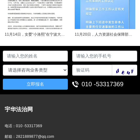
11月14日，女婴“小洛熙”在宁波大学附属妇女儿童医院接受心脏手术后不幸离世，连日来牵动着很多人的心，引发社会关注。记者了解到，从11月17日起，宁波市就成立了调查组并进行全面调查。12月14日，初步调查结果公布，相关人员受到处理。根据家属要求，宁波市委托湖北崇新司法鉴定中心进行尸检。12月19日，在第三方公证机构公证下，尸检报告移交“小洛熙”家属。针对家属就手术治疗过程提出的质疑，根据《医疗事故......
11月20日，人力资源社会保障部对外发布关于执行《工伤保险条例》若干问题的意见（三），进一步解决工伤保险实践问题，更好保障职工和用人单位合法权益。意见（三）明确职工工伤医疗救治中受到医疗侵权、居家工作、上下班途中发生非本人主要责任交通事故等5类情形工伤认定及认定依据。其中包括：职工因工作原因受到事故伤害或患职业病，在治疗过程中，医疗机构的医疗侵权并不影响原工伤事故或职业病的工伤认定；按照单位安排居......
010 -53317369
立即报名
宇华法治网
电话：
010 -53317369
邮箱：
2821889877@qq.com