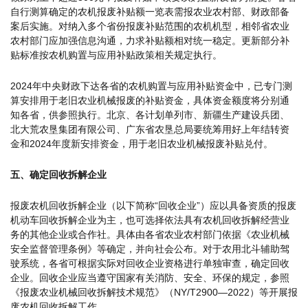
自行测算确定的农机报废补贴额一览表需报农业农村部、财政部备
案后实施。对纳入多个省份报废补贴范围的农机机型，相邻省农业
农村部门应加强信息沟通，力求补贴额相对统一稳定。更新部分补
贴标准按农机购置与应用补贴政策相关规定执行。
2024年中央财政下达各省的农机购置与应用补贴资金中，已专门测
算安排用于老旧农业机械报废的补贴资金，具体资金额度将分别通
知各省，供参照执行。北京、各计划单列市、新疆生产建设兵团、
北大荒农垦集团有限公司、广东省农垦总局要统筹用好上年结转资
金和2024年度新安排资金，用于老旧农业机械报废补贴兑付。
五、确定回收拆解企业
报废农机回收拆解企业（以下简称“回收企业”）应以具备资质的报废
机动车回收拆解企业为主，也可选择依法具有农机回收拆解经营业
务的其他企业或合作社。具体由各省农业农村部门依据《农业机械
安全监督管理条例》等确定，并向社会公布。对于农用北斗辅助驾
驶系统，各省可根据实际对回收企业资格进行单独审查，确定回收
企业。回收企业应当遵守国家有关消防、安全、环保的规定，参照
《报废农业机械回收拆解技术规范》（NY/T2900—2022）等开展报
废农机回收拆解工作。