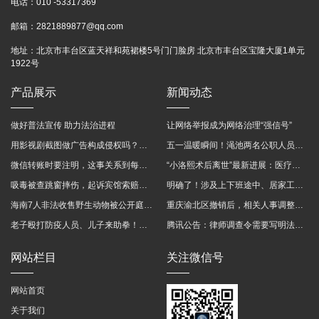
电话：
010 -53317369
邮箱：
2821889877@qq.com
地址：
北京市丰台区蓝天祥和苑裙楼5号门门脸房 北京市丰台区宝隆大厦1单元
1922号
产品展示
新闻动态
做好普法宣传 助力法治进程
让网络举报成为网络治理“强信号”
用影视剧截图做广告构成侵权吗？法院这样判
五一温暖瞬间！渑池两名公职人员，路遇车祸挺身而出
微信转账时要注明，这事关系到每个人……
“小洛熙术后离世”最新进展：医疗事故鉴定已启动
吸毒被查跳窗摔伤，起诉宾馆索赔，法院这样判！
明确了！涉及上下班途中、居家工作等，这些情形可认定工伤→
海南7人非法收售野生动物被公开庭审 涉案金额2100多万
重庆渝北区撤销后，相关人事调整再披露
老子殴打防疫人员、儿子来助拳！均被判刑
腾讯公告：律师调查令需要写明法官手机号，2025年12月31日后施行
网站栏目
关注微信号
网站首页
关于我们