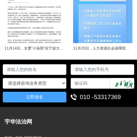
11月14日，女婴“小洛熙”在宁波大学附属妇女儿童医院接受心脏手术后不幸离世，连日来牵动着很多人的心，引发社会关注。记者了解到，从11月17日起，宁波市就成立了调查组并进行全面调查。12月14日，初步调查结果公布，相关人员受到处理。根据家属要求，宁波市委托湖北崇新司法鉴定中心进行尸检。12月19日，在第三方公证机构公证下，尸检报告移交“小洛熙”家属。针对家属就手术治疗过程提出的质疑，根据《医疗事故......
11月20日，人力资源社会保障部对外发布关于执行《工伤保险条例》若干问题的意见（三），进一步解决工伤保险实践问题，更好保障职工和用人单位合法权益。意见（三）明确职工工伤医疗救治中受到医疗侵权、居家工作、上下班途中发生非本人主要责任交通事故等5类情形工伤认定及认定依据。其中包括：职工因工作原因受到事故伤害或患职业病，在治疗过程中，医疗机构的医疗侵权并不影响原工伤事故或职业病的工伤认定；按照单位安排居......
010 -53317369
立即报名
宇华法治网