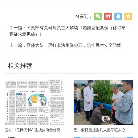
分享到：
下一篇：
民政部有关司局负责人解读《婚姻登记条例（修订草
案征求意见稿）》
上一篇：
经侦大队：严打非法集资犯罪，筑牢民生安全防线
相关推荐
面对11亿网民和AI生成的海量信息，如何更有效地打击色情、赌博、侵权、谣言等不良信息，确保网民的安全感和获得感持续“在线”？对这一网络治理之问，网信部门给出了清晰答案：用好网络举报这一关键抓手，推动“被动受理”转向“主动共治”，让群众监督的“微光”汇聚成净化网络生态的“洪流”。网络空间点多、线长、面广，平台规则再严密，监管部门再“给力”，也会有偶尔覆盖不到的角落。然而，在人民群众的敏锐感知面前，不......
五一假日显担当凡人善举暖人心——渑池两名公职人员路遇车祸紧急施救2026年5月2日，五一假期期间，渑池县林业局职工范文杰、城管局职工关磊途经洛宁县景阳镇孙洞村时，偶遇一起交通事故。现场汽车与电动车相撞，骑行车主倒地受伤、头部流血，情况十分危急。危急时刻，二人毫不犹豫靠边停车，迅速上前查看伤情、安抚伤者，现场设置警戒防范二次事故，同步拨打120、110并联系伤者家属，全程坚守陪护、有序处置。直至家属......