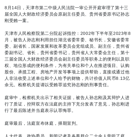
8月14日，天津市第二中级人民法院一审公开开庭审理了第十三
届全国人大财政经济委员会原副主任委员、贵州省委原书记孙志
刚受贿一案。
天津市人民检察院第二分院起诉指控：2002年下半年至2023年8
月，被告人孙志刚利用担任湖北省委常委、秘书长，安徽省委常
委、副省长，国家发展和改革委员会党组成员、副主任，贵州省
委副书记、省长，贵州省委书记，贵州省人大常委会主任，第十
三届全国人大财政经济委员会副主任委员等职务上的便利以及职
权、地位形成的便利条件，为有关单位和个人在推进项目、认购
股份、承揽工程、房地产开发等事项上提供帮助，直接或通过他
人非法收受上述单位和个人给予的财物，共计价值人民币8.13亿
余元。检察机关提请以受贿罪追究孙志刚的刑事责任。
庭审中，检察机关出示了相关证据，被告人孙志刚及其辩护人进
行了质证，控辩双方在法庭的主持下充分发表了意见，孙志刚进
行了最后陈述并当庭表示认罪悔罪。
庭审最后，法庭宣布休庭，择期宣判。
人大代表、政协委员、新闻记者及各界群众二十余人旁听了庭