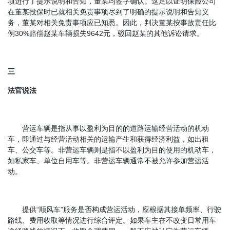
项进行了提示说明和告知，董某均签字确认。这足以证明保险公司
在董某投保时已就相关免责事项尽到了明确的提示说明和告知义
务，董某对相关免责事项应已知悉。因此，判决董某按事故责任比
例30%赔偿赵某车辆损失9642元，驳回赵某的其他诉讼请求。
三
法官说法
营运车辆是指从事以盈利为目的的道路运输经营活动的机动
车，即通过与经营活动相关的运输产生和获得经济利益，如出租
车、公交车等。非营运车辆则是指不以盈利为目的使用的机动车，
如私家车、单位自用车等。非营运车辆通常不被允许参加营运活
动。
提供“顺风车”服务是否构成营运活动，应根据其接单频率、行驶
路线、费用收取等情况进行综合评定。如果车主在不改变日常用车