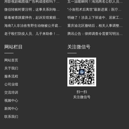
用影视剧截图做广告构成侵权吗？法院这样判
五一温暖瞬间！渑池两名公职人员，路遇车祸挺身而出
微信转账时要注明，这事关系到每个人……
“小洛熙术后离世”最新进展：医疗事故鉴定已启动
吸毒被查跳窗摔伤，起诉宾馆索赔，法院这样判！
明确了！涉及上下班途中、居家工作等，这些情形可认定工伤→
海南7人非法收售野生动物被公开庭审 涉案金额2100多万
重庆渝北区撤销后，相关人事调整再披露
老子殴打防疫人员、儿子来助拳！均被判刑
腾讯公告：律师调查令需要写明法官手机号，2025年12月31日后施行
网站栏目
关注微信号
网站首页
关于我们
服务流程
公司业绩
扫一扫
交流培训
关注微信号
视频中心
新闻中心
联系我们