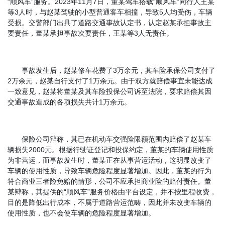
“顺风车”服务。2023年11月7日，董某驾车搭载“顺风车”同行人王某
等3人时，与赵某驾驶的小型普通客车相撞，导致5人均受伤，车辆
受损。交警部门出具了道路交通事故认定书，认定赵某承担事故主
要责任，董某承担事故次要责任，王某等3人无责任。
事故发生后，赵某修车花费了3万余元，其车险承保公司支付了
2万余元，赵某自行支付了1万余元。由于双方就赔偿事宜未能达成
一致意见，赵某将董某及其车险投保公司诉至法院，要求赔偿其因
交通事故造成的各项损失共计1万余元。
保险公司辩称，其已在机动车交强险限额范围内赔偿了赵某车
辆损失2000元。根据行驶证登记和投保约定，董某的车辆使用性质
为非营运，而事故发生时，董某正在从事营运活动，这明显改变了
车辆的使用性质，导致车辆危险程度显著增加。因此，董某的行为
符合商业三者险免赔的情形，公司不应承担商业险的赔付责任。董
某辩称，其提供的“顺风车”服务价格由平台设定，并不按里程收费，
目的是降低出行成本，不属于道路营运范畴，因此并未改变车辆的
使用性质，也不会使车辆的危险程度显著增加。