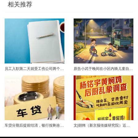
相关推荐
员工入职第二天就受工伤公司两个月后才办理参保这样的“补救”管用吗？案情简介2023年2月初，孔某入职A公司，次日便受工伤，在医院接受治疗至6月底。经鉴定，孔某为十级伤残。2023年6月初，人社部门对孔某作出《认定工伤决定书》。随后孔某提起劳动仲裁，请求用人单位支付一次性伤残补助金。仲裁认为，用人单位已为劳动者购买工伤保险，劳动者要求支付一次性伤残补助金的仲裁请求应当向社保基金管理局申请，故仲裁不予......
原告小武于晚间在小区内骑儿童自行车与被告常某驾驶的电动三轮车发生碰撞，致使小武受伤且自行车损坏。事发后，小武及其法定代理人与被告多次协商未果，遂诉至法院请求得到赔偿。菏泽经济开发区人民法院经审理后认为，被告常某驾驶电动三轮车，与骑儿童自行车的小武在小区内主干道发生碰撞一案事实清楚。小武作为一名年仅7岁的未成年人，骑儿童自行车由小道汇入主路时车速较快，致使在主路行驶的常某躲闪不及，并且事故发生时小武......
车贷分期后提前结清，银行按剩余未摊本金9%收取违约金，借款人以条款无效、标准过高诉至法院，能否得到支持？近日，株洲市天元区法院审理了这起案件。（图源网络 侵删）基本案情2025年2月4日，李四（化名）与某银行分行签订汽车分期借款合同，约定借款46万元、分期60期偿还，按等本等息方式还款；合同明确提前还款违约金按剩余未摊本金9%收取，提前还款申请无法撤销，正常还款满24期提前还款可免收违约金。相关条......
文|胡炜（新京报传媒研究院）近日，《经济参考报》的一篇关于婴幼儿纸尿裤的调查报道引爆舆论。涉事品牌、检测机构、行业协会先后发声，各方说法相互矛盾，公众焦虑情绪持续发酵。当事件陷入“罗生门”时，有一种声音悄然流传：媒体盯着问题不放，是在刻意挑刺，就是“找茬”。真是这样吗？中国行业报协会于6月23日公开发声，明确支持《经济参考报》的舆论监督行为，并呼吁社会各界支持媒体监督，推动行业规范与治理升级。 0......