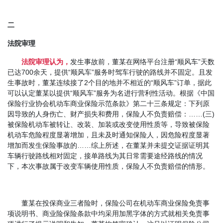
二
法院审理
法院审理认为，
发生事故前，董某在网络平台注册“顺风车”天数
已达700余天，提供“顺风车”服务时驾车行驶的路线并不固定。且发
生事故时，董某连续接了2个目的地并不相近的“顺风车”订单，据此
可以认定董某以提供“顺风车”服务为名进行营利性活动。根据《中国
保险行业协会机动车商业保险示范条款》第二十三条规定：下列原
因导致的人身伤亡、财产损失和费用，保险人不负责赔偿：……(三)
被保险机动车被转让、改装、加装或改变使用性质等，导致被保险
机动车危险程度显著增加，且未及时通知保险人，因危险程度显著
增加而发生保险事故的……综上所述，在董某并未提交证据证明其
车辆行驶路线相对固定，接单路线为其日常需要途经路线的情况
下，本次事故属于改变车辆使用性质，保险人不负责赔偿的情形。
董某在投保商业三者险时，保险公司在机动车商业保险免责事
项说明书、商业险保险条款中均采用加黑字体的方式就相关免责事