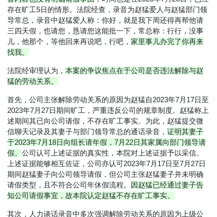
存在旷工5日的情形。法院经查，录音为赵猛爱人与赵猛部门领
导常总，录音中赵猛爱人称：你好，就是我下周还得再帮他请
三四天假，也请您，恳请您这能批一下，常总称：行行，没事
儿，他那个，等他回来再说吧，行吧，
家里事儿办完了你再来
找我。
法院经审理认为，
本案的争议焦点在于公司是否违法解除与赵
猛的劳动关系。
首先，公司主张解除劳动关系的原因为赵猛自2023年7月17日至
2023年7月27日期间旷工，严重违反公司的规章制度。赵猛称上
述期间其已向公司请假，不存在旷工事实。为此，赵猛提交微
信聊天记录及其妻子与部门领导常总的通话录音，
证明其妻子
于2023年7月18日向组长请年假，7月22日其家属向部门领导请
假。
公司认可上述证据的真实性，本院对上述证据予以采信。
上述证据能够相互佐证，公司亦认可2023年7月17日至7月27日
期间赵猛妻子向公司领导请假，但公司主张赵猛妻子并未明确
请假类型，且不符合公司年休假流程。
因赵猛已经通过妻子告
知公司请假事宜，故本院认定赵猛不存在旷工事实。
其次，人力谈话录音中多次强调解除劳动关系的原因为上级公