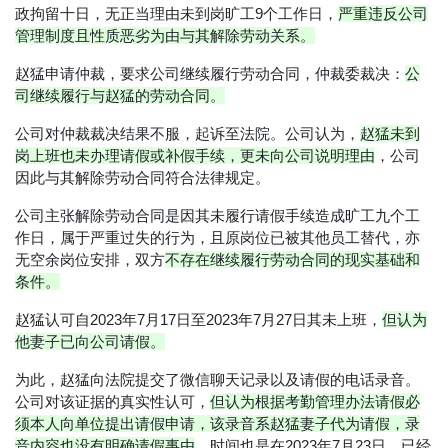
政拘留十日，无正当理由未到岗旷工9个工作日，
严重违反公司
管理制度且性质恶劣为由与其解除劳动关系。
赵猛申请仲裁，要求公司继续履行劳动合同，仲裁委裁决：
公
司继续履行与赵猛的劳动合同。
公司对仲裁裁决结果不服，起诉至法院。公司认为，
赵猛未到
岗上班也未办理请假或补假手续，更未向公司说明理由
，公司
因此与其解除劳动合同符合法律规定。
公司主张解除劳动合同是因其未履行请假手续造成旷工九个工
作日，属于严重过失的行为，且原岗位已被其他员工替代，亦
无空余岗位安排，双方
不存在继续履行劳动合同的现实基础和
条件。
赵猛认可自2023年7月17日至2023年7月27日其未上班，
但认为
他妻子已向公司请假。
为此，赵猛向法院提交了微信聊天记录以及请假的电话录音。
公司对该证据的真实性认可，
但认为根据考勤管理办法请假必
须本人向单位提出请假申请，该录音系赵猛妻子代为请假，录
音内容也没有明确请假事由
，时间也是在2023年7月23日，已经