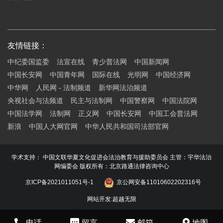
友情链接：
中纪委国监委
法宣在线
青少普法网
中国新闻网
中国长安网
中国青年网
国际在线
光明网
中国经济网
中华网
人民网 - 法制频道
新华网法治频道
央视社会与法频道
民主与法制网
中国警察网
中国法院网
中国法学网
法制网
正义网
中国长安网
中国工会普法网
新浪
中国人大网官网
中华人民共和国司法部官网
学术支持： 中国文联华夏文化促进会法治教育与援助委员会 主管：宇华法治
网编委会 版权所有：北京路通法律咨询中心
京ICP备2021011051号-1
京公网安备11010602202316号
网站开发
:
超越无限
电话
留言
邮箱
地图