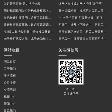
做好普法宣传 助力法治进程
让网络举报成为网络治理“强信号”
用影视剧截图做广告构成侵权吗？法院这样判
五一温暖瞬间！渑池两名公职人员，路遇车祸挺身而出
微信转账时要注明，这事关系到每个人……
“小洛熙术后离世”最新进展：医疗事故鉴定已启动
吸毒被查跳窗摔伤，起诉宾馆索赔，法院这样判！
明确了！涉及上下班途中、居家工作等，这些情形可认定工伤→
海南7人非法收售野生动物被公开庭审 涉案金额2100多万
重庆渝北区撤销后，相关人事调整再披露
老子殴打防疫人员、儿子来助拳！均被判刑
腾讯公告：律师调查令需要写明法官手机号，2025年12月31日后施行
网站栏目
关注微信号
网站首页
关于我们
服务流程
公司业绩
扫一扫
交流培训
关注微信号
视频中心
新闻中心
联系我们