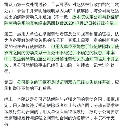
司认为第一次处罚过轻，且认可系针对赵猛被行政拘留的二次
处罚，录音中并未明确表明系因为旷工被解除，与公司向赵猛
发出的解除劳动关系通知书不一致，
故本院认定公司与赵猛解
除劳动关系的真实缘由系因赵猛2023年7月17日被行政拘留。
第三，虽用人单位在掌握劳动者违反公司规章制度的证据、认
为有必要解除劳动关系的情况下，客观上需要一定的时间和必
要的程序去行使解除权，
但用人单位不能怠于行使解除权，使
双方之间的劳动关系一直处于不稳定、不确定的状态。本案
中，发生解除事由至公司发出解除劳动关系通知间隔九个月之
久
，且公司就解除事由已经作出扣除一年绩效、记大过的处
罚。
第四，
公司提交的证据不足以证明双方已经丧失信任基础
，应
承担举证不能的不利后果。
综上，本院认定公司违法解除与赵猛之间的劳动合同，根据规
定，用人单位违反规定解除或者终止劳动合同，劳动者要求继
续履行劳动合同的，用人单位应当继续履行。故对于公司要求
无需继续履行与赵猛之间劳动合同的诉讼请求，本院不予支
持。