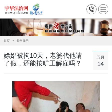
首页
案例展示
嫖娼被拘10天，老婆代他请
五月
了假，还能按旷工解雇吗？
14