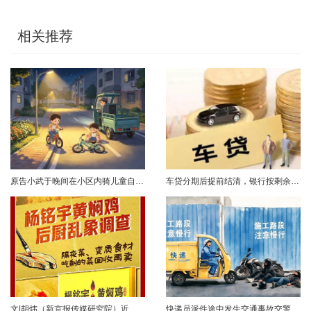
相关推荐
原告小武于晚间在小区内骑儿童自行车与被告常某驾驶的电动三轮车发生碰撞，致使小武受伤且自行车损坏。事发后，小武及其法定代理人与被告多次协商未果，遂诉至法院请求得到赔偿。菏泽经济开发区人民法院经审理后认为，被告常某驾驶电动三轮车，与骑儿童自行车的小武在小区内主干道发生碰撞一案事实清楚。小武作为一名年仅7岁的未成年人，骑儿童自行车由小道汇入主路时车速较快，致使在主路行驶的常某躲闪不及，并且事故发生时小武......
车贷分期后提前结清，银行按剩余未摊本金9%收取违约金，借款人以条款无效、标准过高诉至法院，能否得到支持？近日，株洲市天元区法院审理了这起案件。（图源网络 侵删）基本案情2025年2月4日，李四（化名）与某银行分行签订汽车分期借款合同，约定借款46万元、分期60期偿还，按等本等息方式还款；合同明确提前还款违约金按剩余未摊本金9%收取，提前还款申请无法撤销，正常还款满24期提前还款可免收违约金。相关条......
文|胡炜（新京报传媒研究院）近日，《经济参考报》的一篇关于婴幼儿纸尿裤的调查报道引爆舆论。涉事品牌、检测机构、行业协会先后发声，各方说法相互矛盾，公众焦虑情绪持续发酵。当事件陷入“罗生门”时，有一种声音悄然流传：媒体盯着问题不放，是在刻意挑刺，就是“找茬”。真是这样吗？中国行业报协会于6月23日公开发声，明确支持《经济参考报》的舆论监督行为，并呼吁社会各界支持媒体监督，推动行业规范与治理升级。 0......
快递员派件途中发生交通事故交警部门认定全责公司赔付93万余元后一纸诉状向快递员全额追偿交通事故全责是否等同于法律上的重大过失用人单位赔付后能否向员工追偿基本案情快递员张某与某服务外包有限公司存在劳动关系。某日，张某派送快递途经施工路段，现场围挡占据大半道路，张某驾驶快递三轮车紧贴施工围挡行驶，在行驶过程中与对向驾驶二轮摩托车的罗某发生碰撞引发事故，致罗某、卢某受伤及车辆受损，卢某伤情严重。交警部门......