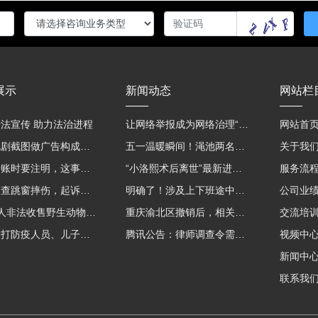
展示
新闻动态
网站栏
法宣传 助力法治进程
让网络举报成为网络治理“强信号”
网站首
用影视剧截图做广告构成侵权吗？法院这样判
五一温暖瞬间！渑池两名公职人员，路遇车祸挺身而出
关于我
微信转账时要注明，这事关系到每个人……
“小洛熙术后离世”最新进展：医疗事故鉴定已启动
服务流
吸毒被查跳窗摔伤，起诉宾馆索赔，法院这样判！
明确了！涉及上下班途中、居家工作等，这些情形可认定工伤→
公司业
海南7人非法收售野生动物被公开庭审 涉案金额2100多万
重庆渝北区撤销后，相关人事调整再披露
交流培
老子殴打防疫人员、儿子来助拳！均被判刑
腾讯公告：律师调查令需要写明法官手机号，2025年12月31日后施行
视频中
新闻中
联系我