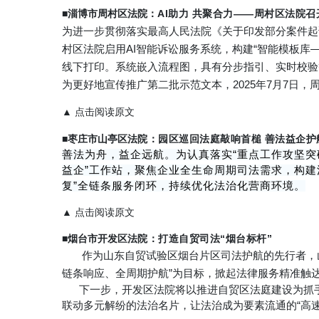
■淄博市周村区法院
：AI助力 共聚合力——周村区法院
为进一步贯彻落实最高人民法院《关于印发部分案件起
村区法院启用AI智能诉讼服务系统，构建“智能模板库
线下打印。系统嵌入流程图，具有分步指引、实时校验
为更好地宣传推广第二批示范文本，2025年7月7日
▲ 点击阅读原文
■枣庄市山亭区
法院：园区巡回法庭敲响首槌 善法益企护
善法为舟，益企远航。为认真
落实“重点工作攻坚突
益企”工作站，聚焦企业全生命周期司法需求，构建
复”全链条服务闭环，持续优化法治化营商环境。
▲ 点击阅读原文
■烟台市开发区
法院：打造自贸司法“烟台标杆”
作为山东自贸试验区烟台片区司法护航的先行者，
链条响应、全周期护航”为目标，掀起法律服务精准触
下一步，开发区法院将以推进自贸区法庭建设为抓手
联动多元解纷的法治名片，让法治成为要素流通的“高速