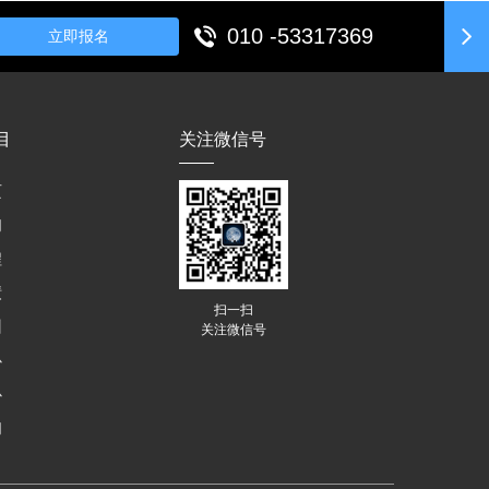
010 -53317369
立即报名
目
关注微信号
页
们
程
绩
扫一扫
训
关注微信号
心
心
们