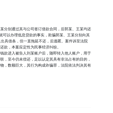
某、王某分别通过其与公司签订借款合同，后郭某、王某均还
金就可以办理低息贷款的事实，欺骗郭某、王某分别向其
人出具借条，但一直拖延不还，后逃匿。案件诉至法院
何还款，本案应定性为民事经济纠纷。
，钱款进入被告人刘某账户后，随即转入他人账户，用于
失联，至今仍未偿还，足以认定其具有非法占有的目的，
财物，数额巨大，其行为构成诈骗罪，法院依法判决其有