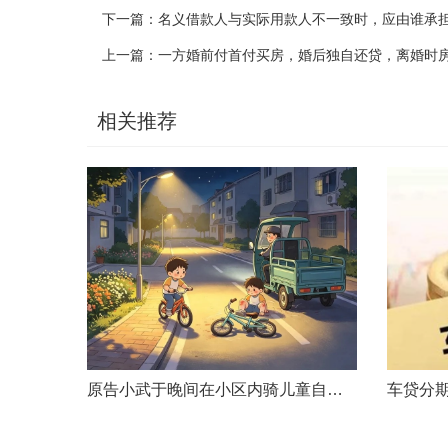
下一篇：
名义借款人与实际用款人不一致时，应由谁承
上一篇：
一方婚前付首付买房，婚后独自还贷，离婚时
相关推荐
原告小武于晚间在小区内骑儿童自行车与被告常某驾驶的电动三轮车发生碰撞，致使小武受伤且自行车损坏。事发后，小武及其法定代理人与被告多次协商未果，遂诉至法院请求得到赔偿。菏泽经济开发区人民法院经审理后认为，被告常某驾驶电动三轮车，与骑儿童自行车的小武在小区内主干道发生碰撞一案事实清楚。小武作为一名年仅7岁的未成年人，骑儿童自行车由小道汇入主路时车速较快，致使在主路行驶的常某躲闪不及，并且事故发生时小武......