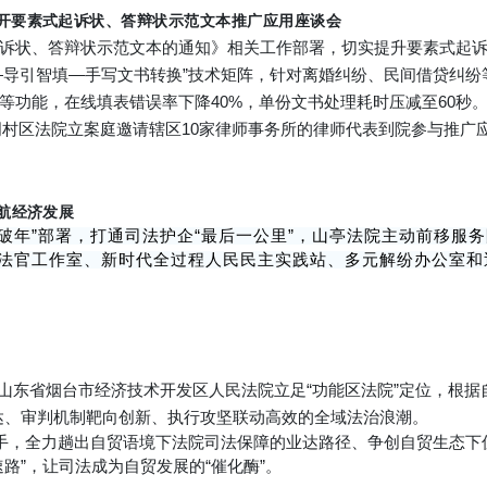
召开要素式起诉状、答辩状示范文本推广应用座谈会
诉状、答辩状示范文本的通知》相关工作部署，切实提升要素式起
—导引智填—手写文书转换”技术矩阵，针对离婚纠纷、民间借贷纠纷
等功能，在线填表错误率下降40%，单份文书处理耗时压减至60秒
，周村区法院立案庭邀请辖区10家律师事务所的律师代表到院参与推广
航经济发展
破年”部署，
打通司法护企“最后一公里”，山亭法院主动前移服
法官工作室、新时代全过程人民民主实践站、多元解纷办公室和巡
山东省烟台市经济技术开发区人民法院立足“功能区法院”定位，根据
达、审判机制靶向创新、执行攻坚联动高效的全域法治浪潮。
，全力趟出自贸语境下法院司法保障的业达路径、争创自贸生态下
路”，让司法成为自贸发展的“催化酶”。