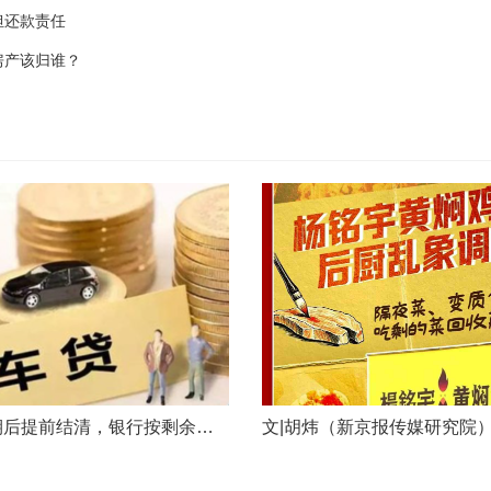
担还款责任
房产该归谁？
车贷分期后提前结清，银行按剩余未摊本金9%收取违约金，借款人以条款无效、标准过高诉至法院，能否得到支持？近日，株洲市天元区法院审理了这起案件。（图源网络 侵删）基本案情2025年2月4日，李四（化名）与某银行分行签订汽车分期借款合同，约定借款46万元、分期60期偿还，按等本等息方式还款；合同明确提前还款违约金按剩余未摊本金9%收取，提前还款申请无法撤销，正常还款满24期提前还款可免收违约金。相关条......