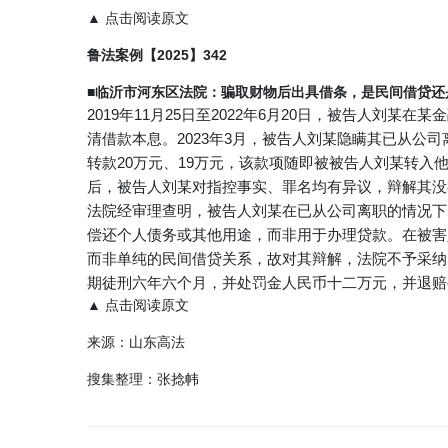
▲ 点击阅读原文
鲁法案例【2025】342
■临沂市河东区法院
：骗取财物后出具借条，是民间借贷还
2019年11月25日至2022年6月20日，被告人
清借款本息。2023年3月，被告人刘某隐瞒其已从
转款20万元、19万元，该款项随即被被告人刘某转
后，被告人刘某对指控事实、罪名均有异议，辩解其没
法院经审理查明，被告人刘某在已从公司离职的情况下
偿还个人债务或其他用途，而非用于办理贷款。在被害
而非单纯的民间借贷关系，故对其辩解，法院不予采纳
期徒刑六年六个月，并处罚金人民币十二万元，并退赔
▲ 点击阅读原文
来源：山东高法
搜集整理：张捻帏