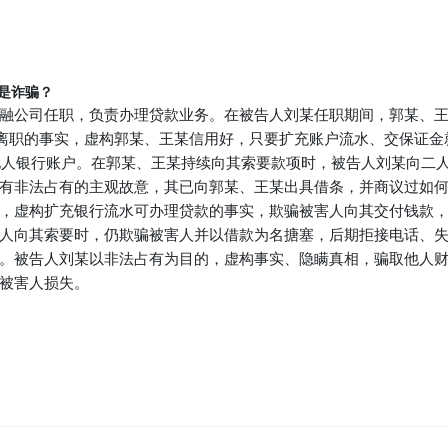
是诈骗？
刘某在某金融公司任职，负责办理贷款业务。在被告人刘某任职期间，郭
公司离职的事实，虚构郭某、王某信用好，只要扩充账户流水、交保证
入他人银行账户。在郭某、王某持续向其索要款项时，被告人刘某向二
有非法占有的主观故意，其已向郭某、王某出具借条，并商议过如
，虚构扩充银行流水可办理贷款的事实，欺骗被害人向其交付钱款
人向其索要时，仍欺骗被害人并以借款为名搪塞，后期拒接电话、
。被告人刘某以非法占有为目的，虚构事实、隐瞒真相，骗取他人
被害人损失。