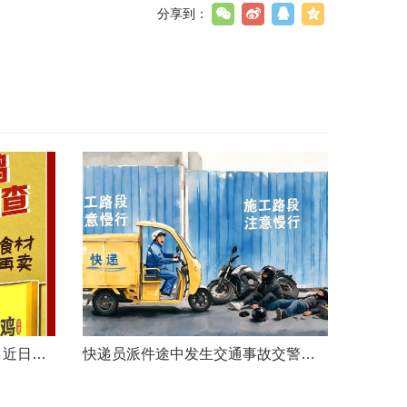
分享到：
文|胡炜（新京报传媒研究院）近日，《经济参考报》的一篇关于婴幼儿纸尿裤的调查报道引爆舆论。涉事品牌、检测机构、行业协会先后发声，各方说法相互矛盾，公众焦虑情绪持续发酵。当事件陷入“罗生门”时，有一种声音悄然流传：媒体盯着问题不放，是在刻意挑刺，就是“找茬”。真是这样吗？中国行业报协会于6月23日公开发声，明确支持《经济参考报》的舆论监督行为，并呼吁社会各界支持媒体监督，推动行业规范与治理升级。 0......
快递员派件途中发生交通事故交警部门认定全责公司赔付93万余元后一纸诉状向快递员全额追偿交通事故全责是否等同于法律上的重大过失用人单位赔付后能否向员工追偿基本案情快递员张某与某服务外包有限公司存在劳动关系。某日，张某派送快递途经施工路段，现场围挡占据大半道路，张某驾驶快递三轮车紧贴施工围挡行驶，在行驶过程中与对向驾驶二轮摩托车的罗某发生碰撞引发事故，致罗某、卢某受伤及车辆受损，卢某伤情严重。交警部门......