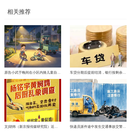
相关推荐
原告小武于晚间在小区内骑儿童自行车与被告常某驾驶的电动三轮车发生碰撞，致使小武受伤且自行车损坏。事发后，小武及其法定代理人与被告多次协商未果，遂诉至法院请求得到赔偿。菏泽经济开发区人民法院经审理后认为，被告常某驾驶电动三轮车，与骑儿童自行车的小武在小区内主干道发生碰撞一案事实清楚。小武作为一名年仅7岁的未成年人，骑儿童自行车由小道汇入主路时车速较快，致使在主路行驶的常某躲闪不及，并且事故发生时小武......
车贷分期后提前结清，银行按剩余未摊本金9%收取违约金，借款人以条款无效、标准过高诉至法院，能否得到支持？近日，株洲市天元区法院审理了这起案件。（图源网络 侵删）基本案情2025年2月4日，李四（化名）与某银行分行签订汽车分期借款合同，约定借款46万元、分期60期偿还，按等本等息方式还款；合同明确提前还款违约金按剩余未摊本金9%收取，提前还款申请无法撤销，正常还款满24期提前还款可免收违约金。相关条......
文|胡炜（新京报传媒研究院）近日，《经济参考报》的一篇关于婴幼儿纸尿裤的调查报道引爆舆论。涉事品牌、检测机构、行业协会先后发声，各方说法相互矛盾，公众焦虑情绪持续发酵。当事件陷入“罗生门”时，有一种声音悄然流传：媒体盯着问题不放，是在刻意挑刺，就是“找茬”。真是这样吗？中国行业报协会于6月23日公开发声，明确支持《经济参考报》的舆论监督行为，并呼吁社会各界支持媒体监督，推动行业规范与治理升级。 0......
快递员派件途中发生交通事故交警部门认定全责公司赔付93万余元后一纸诉状向快递员全额追偿交通事故全责是否等同于法律上的重大过失用人单位赔付后能否向员工追偿基本案情快递员张某与某服务外包有限公司存在劳动关系。某日，张某派送快递途经施工路段，现场围挡占据大半道路，张某驾驶快递三轮车紧贴施工围挡行驶，在行驶过程中与对向驾驶二轮摩托车的罗某发生碰撞引发事故，致罗某、卢某受伤及车辆受损，卢某伤情严重。交警部门......