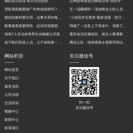
做好普法宣传 助力法治进程
让网络举报成为网络治理“强信号”
用影视剧截图做广告构成侵权吗？法院这样判
五一温暖瞬间！渑池两名公职人员，路遇车祸挺身而出
微信转账时要注明，这事关系到每个人……
“小洛熙术后离世”最新进展：医疗事故鉴定已启动
吸毒被查跳窗摔伤，起诉宾馆索赔，法院这样判！
明确了！涉及上下班途中、居家工作等，这些情形可认定工伤→
海南7人非法收售野生动物被公开庭审 涉案金额2100多万
重庆渝北区撤销后，相关人事调整再披露
老子殴打防疫人员、儿子来助拳！均被判刑
腾讯公告：律师调查令需要写明法官手机号，2025年12月31日后施行
网站栏目
关注微信号
网站首页
关于我们
服务流程
公司业绩
扫一扫
交流培训
关注微信号
视频中心
新闻中心
联系我们