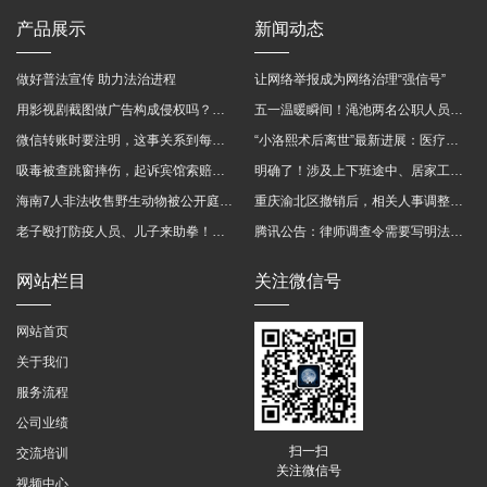
产品展示
新闻动态
做好普法宣传 助力法治进程
让网络举报成为网络治理“强信号”
用影视剧截图做广告构成侵权吗？法院这样判
五一温暖瞬间！渑池两名公职人员，路遇车祸挺身而出
微信转账时要注明，这事关系到每个人……
“小洛熙术后离世”最新进展：医疗事故鉴定已启动
吸毒被查跳窗摔伤，起诉宾馆索赔，法院这样判！
明确了！涉及上下班途中、居家工作等，这些情形可认定工伤→
海南7人非法收售野生动物被公开庭审 涉案金额2100多万
重庆渝北区撤销后，相关人事调整再披露
老子殴打防疫人员、儿子来助拳！均被判刑
腾讯公告：律师调查令需要写明法官手机号，2025年12月31日后施行
网站栏目
关注微信号
网站首页
关于我们
服务流程
公司业绩
扫一扫
交流培训
关注微信号
视频中心