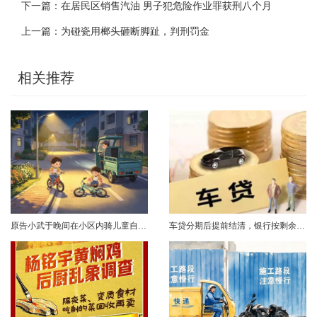
下一篇：
在居民区销售汽油 男子犯危险作业罪获刑八个月
上一篇：
为碰瓷用榔头砸断脚趾，判刑罚金
相关推荐
原告小武于晚间在小区内骑儿童自行车与被告常某驾驶的电动三轮车发生碰撞，致使小武受伤且自行车损坏。事发后，小武及其法定代理人与被告多次协商未果，遂诉至法院请求得到赔偿。菏泽经济开发区人民法院经审理后认为，被告常某驾驶电动三轮车，与骑儿童自行车的小武在小区内主干道发生碰撞一案事实清楚。小武作为一名年仅7岁的未成年人，骑儿童自行车由小道汇入主路时车速较快，致使在主路行驶的常某躲闪不及，并且事故发生时小武......
车贷分期后提前结清，银行按剩余未摊本金9%收取违约金，借款人以条款无效、标准过高诉至法院，能否得到支持？近日，株洲市天元区法院审理了这起案件。（图源网络 侵删）基本案情2025年2月4日，李四（化名）与某银行分行签订汽车分期借款合同，约定借款46万元、分期60期偿还，按等本等息方式还款；合同明确提前还款违约金按剩余未摊本金9%收取，提前还款申请无法撤销，正常还款满24期提前还款可免收违约金。相关条......