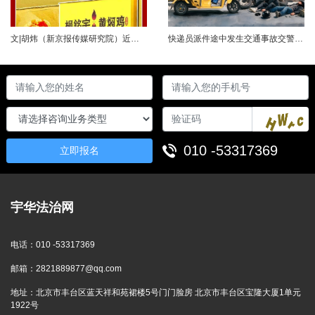
文|胡炜（新京报传媒研究院）近日，《经济参考报》的一篇关于婴幼儿纸尿裤的调查报道引爆舆论。涉事品牌、检测机构、行业协会先后发声，各方说法相互矛盾，公众焦虑情绪持续发酵。当事件陷入“罗生门”时，有一种声音悄然流传：媒体盯着问题不放，是在刻意挑刺，就是“找茬”。真是这样吗？中国行业报协会于6月23日公开发声，明确支持《经济参考报》的舆论监督行为，并呼吁社会各界支持媒体监督，推动行业规范与治理升级。 0......
快递员派件途中发生交通事故交警部门认定全责公司赔付93万余元后一纸诉状向快递员全额追偿交通事故全责是否等同于法律上的重大过失用人单位赔付后能否向员工追偿基本案情快递员张某与某服务外包有限公司存在劳动关系。某日，张某派送快递途经施工路段，现场围挡占据大半道路，张某驾驶快递三轮车紧贴施工围挡行驶，在行驶过程中与对向驾驶二轮摩托车的罗某发生碰撞引发事故，致罗某、卢某受伤及车辆受损，卢某伤情严重。交警部门......
010 -53317369
立即报名
宇华法治网
电话：
010 -53317369
邮箱：
2821889877@qq.com
地址：
北京市丰台区蓝天祥和苑裙楼5号门门脸房 北京市丰台区宝隆大厦1单元
1922号