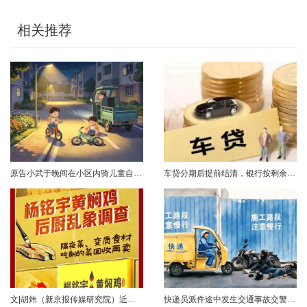
相关推荐
原告小武于晚间在小区内骑儿童自行车与被告常某驾驶的电动三轮车发生碰撞，致使小武受伤且自行车损坏。事发后，小武及其法定代理人与被告多次协商未果，遂诉至法院请求得到赔偿。菏泽经济开发区人民法院经审理后认为，被告常某驾驶电动三轮车，与骑儿童自行车的小武在小区内主干道发生碰撞一案事实清楚。小武作为一名年仅7岁的未成年人，骑儿童自行车由小道汇入主路时车速较快，致使在主路行驶的常某躲闪不及，并且事故发生时小武......
车贷分期后提前结清，银行按剩余未摊本金9%收取违约金，借款人以条款无效、标准过高诉至法院，能否得到支持？近日，株洲市天元区法院审理了这起案件。（图源网络 侵删）基本案情2025年2月4日，李四（化名）与某银行分行签订汽车分期借款合同，约定借款46万元、分期60期偿还，按等本等息方式还款；合同明确提前还款违约金按剩余未摊本金9%收取，提前还款申请无法撤销，正常还款满24期提前还款可免收违约金。相关条......
文|胡炜（新京报传媒研究院）近日，《经济参考报》的一篇关于婴幼儿纸尿裤的调查报道引爆舆论。涉事品牌、检测机构、行业协会先后发声，各方说法相互矛盾，公众焦虑情绪持续发酵。当事件陷入“罗生门”时，有一种声音悄然流传：媒体盯着问题不放，是在刻意挑刺，就是“找茬”。真是这样吗？中国行业报协会于6月23日公开发声，明确支持《经济参考报》的舆论监督行为，并呼吁社会各界支持媒体监督，推动行业规范与治理升级。 0......
快递员派件途中发生交通事故交警部门认定全责公司赔付93万余元后一纸诉状向快递员全额追偿交通事故全责是否等同于法律上的重大过失用人单位赔付后能否向员工追偿基本案情快递员张某与某服务外包有限公司存在劳动关系。某日，张某派送快递途经施工路段，现场围挡占据大半道路，张某驾驶快递三轮车紧贴施工围挡行驶，在行驶过程中与对向驾驶二轮摩托车的罗某发生碰撞引发事故，致罗某、卢某受伤及车辆受损，卢某伤情严重。交警部门......