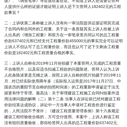
据》、《调查笔录》等证据在案佐证。不知道上诉人还需要让答辩
人提供什么样的证据才能证明上诉人还下欠答辩人182402元的工程
款事实？
二：上诉状第二条称被上诉人没有向一审法院提供证据证明其完成
了合同内和合同外的工程量。关于这一条质疑其实上诉人给被上诉
人出具的《增加工程量》和双方在一审笔录里共同认可的总工程量
价款637402元和已经支付工程量价款455000元的事实完全可以证明
上诉人不但认可了总工程量价款，而且也认可了还下欠剩余工程量
价款是182402元和工程质量合格的事实。
三：上诉人自称在2019年11月份拍摄了本案答辩人完成的工程质量
不合格照片，以及应适当扣减工程款的问题陈述。答辩人认为上诉
人此条陈述更是无稽之谈，按照上诉人自称的照片拍摄于2019年11
月...对已经实际使用两年多（实际投入运营是2017年11月27日、中
国农历的重阳节至自称的拍照时间差）的工程重新申请鉴定于法无
据更有悖于常理。最高法：关于审理建设工程施工合同纠纷案件适
用法律问题的解释（二）第十二条 当事人在诉讼前已经对建设工程
价款结算达成协议，诉讼中一方当事人申请对工程造价进行鉴定
的，人民法院不予准许；《建设工程质量管理条例》第十六条规定
建设工程经验收合格的，方可交付使用。本案中，上诉人称该工程
没有组织质量验收，那你给答辩人出具的总工程量价款637402元、