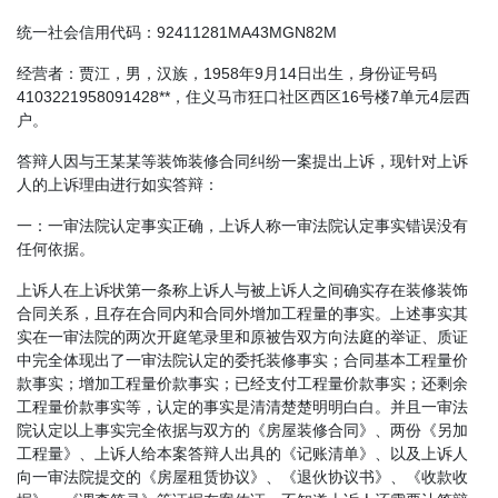
统一社会信用代码：92411281MA43MGN82M
经营者：贾江，男，汉族，1958年9月14日出生，身份证号码
4103221958091428**，住义马市狂口社区西区16号楼7单元4层西
户。
答辩人因与王某某等装饰装修合同纠纷一案提出上诉，现针对上诉
人的上诉理由进行如实答辩：
一：一审法院认定事实正确，上诉人称一审法院认定事实错误没有
任何依据。
上诉人在上诉状第一条称上诉人与被上诉人之间确实存在装修装饰
合同关系，且存在合同内和合同外增加工程量的事实。上述事实其
实在一审法院的两次开庭笔录里和原被告双方向法庭的举证、质证
中完全体现出了一审法院认定的委托装修事实；合同基本工程量价
款事实；增加工程量价款事实；已经支付工程量价款事实；还剩余
工程量价款事实等，认定的事实是清清楚楚明明白白。并且一审法
院认定以上事实完全依据与双方的《房屋装修合同》、两份《另加
工程量》、上诉人给本案答辩人出具的《记账清单》、以及上诉人
向一审法院提交的《房屋租赁协议》、《退伙协议书》、《收款收