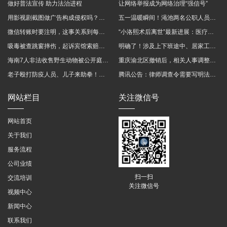
做好普法宣传 助力法治进程
让网络举报成为网络治理“强信号”
用影视剧截图做广告构成侵权吗？法院这样判
五一温暖瞬间！渑池两名公职人员，路遇车祸挺身而出
微信转账时要注明，这事关系到每个人……
“小洛熙术后离世”最新进展：医疗事故鉴定已启动
吸毒被查跳窗摔伤，起诉宾馆索赔，法院这样判！
明确了！涉及上下班途中、居家工作等，这些情形可认定工伤→
海南7人非法收售野生动物被公开庭审 涉案金额2100多万
重庆渝北区撤销后，相关人事调整再披露
老子殴打防疫人员、儿子来助拳！均被判刑
腾讯公告：律师调查令需要写明法官手机号，2025年12月31日后施行
网站栏目
关注微信号
网站首页
关于我们
服务流程
公司业绩
扫一扫
交流培训
关注微信号
视频中心
新闻中心
联系我们