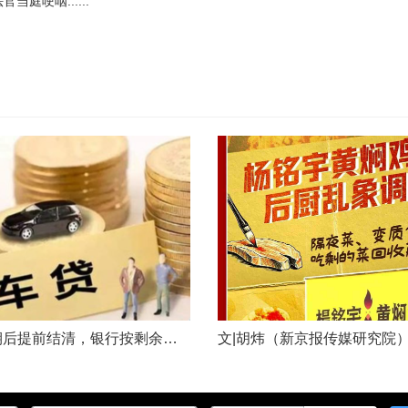
庭哽咽......
车贷分期后提前结清，银行按剩余未摊本金9%收取违约金，借款人以条款无效、标准过高诉至法院，能否得到支持？近日，株洲市天元区法院审理了这起案件。（图源网络 侵删）基本案情2025年2月4日，李四（化名）与某银行分行签订汽车分期借款合同，约定借款46万元、分期60期偿还，按等本等息方式还款；合同明确提前还款违约金按剩余未摊本金9%收取，提前还款申请无法撤销，正常还款满24期提前还款可免收违约金。相关条......