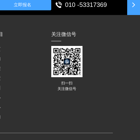
010 -53317369
立即报名
目
关注微信号
页
们
程
绩
扫一扫
训
关注微信号
心
心
们