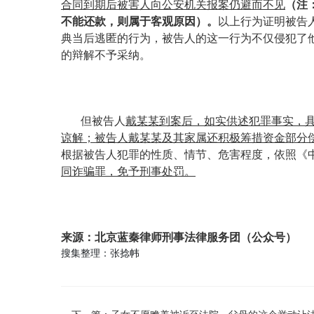
合同到期后被害人向公安机关报案仍避而不见
（
注
不能还款，则属于客观原因
）。
以上行为证明被告
典当后逃匿的行为，被告人的这一行为不仅侵犯了
的辩解不予采纳。
但被告人
戴某
某到案后，如实供述犯罪事实，
谅解；被告人戴某某及其家属还积极筹措资金部分
根据被告人犯罪的性质、情节、危害程度，依照《
同诈骗罪，免予刑事处罚。
来源：北京蓝秦律师刑事法律服务团（公众号）
搜集整理：张捻帏