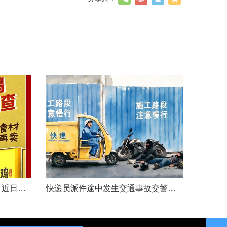
文|胡炜（新京报传媒研究院）近日，《经济参考报》的一篇关于婴幼儿纸尿裤的调查报道引爆舆论。涉事品牌、检测机构、行业协会先后发声，各方说法相互矛盾，公众焦虑情绪持续发酵。当事件陷入“罗生门”时，有一种声音悄然流传：媒体盯着问题不放，是在刻意挑刺，就是“找茬”。真是这样吗？中国行业报协会于6月23日公开发声，明确支持《经济参考报》的舆论监督行为，并呼吁社会各界支持媒体监督，推动行业规范与治理升级。 0......
快递员派件途中发生交通事故交警部门认定全责公司赔付93万余元后一纸诉状向快递员全额追偿交通事故全责是否等同于法律上的重大过失用人单位赔付后能否向员工追偿基本案情快递员张某与某服务外包有限公司存在劳动关系。某日，张某派送快递途经施工路段，现场围挡占据大半道路，张某驾驶快递三轮车紧贴施工围挡行驶，在行驶过程中与对向驾驶二轮摩托车的罗某发生碰撞引发事故，致罗某、卢某受伤及车辆受损，卢某伤情严重。交警部门......