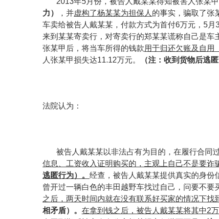
2013
年
5
月份，被告人戴某某得知被害人张某甲
力
）
，并
虚构了杨某某为担保人
的事实，骗取了张
车卖给被告人戴某某，付款方式为首付
6
万元，
5
月
来到某某寄卖行，对寄卖行的郑某某谎称自己是车
张某甲后，将当车所得的钱款
用于归还欠账及自用
人张某甲损失达
11.12
万元。
（
注：收到货物后逃匿
法院认为：
被告人戴某某以非法占有为目的，在履行合同
信息、工资收入证明购买的，主观上自己不是要诈
逃匿行为
）。
经查，被告人戴某某提供真实的身份
曾开过一辆白色的丰田越野车找过自己，问要不要买
之后，
两天时间内就在没有联系好买家的情况下找
相矛盾
）。
在拿到钱之后，被告人戴某某将其中
2
万