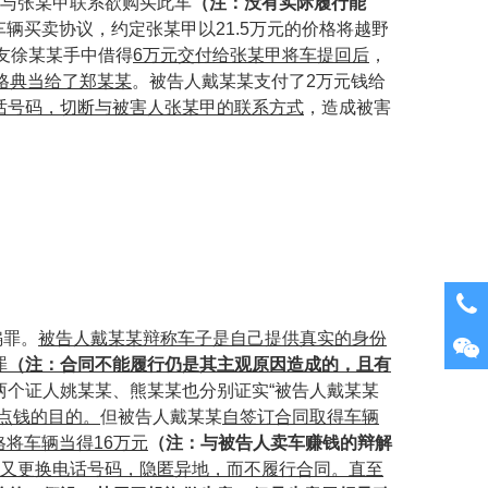
与张某甲联系欲购买此车
（
注：没有实际履行能
车辆买卖协议，约定张某甲以
21.5
万元的价格将越野
友徐某某手中借得
6
万元交付给张某甲将车提回后
，
格典当给了郑某某
。被告人戴某某支付了
2
万元钱给
话号码，切断与被害人张某甲的联系方式
，造成被害
骗罪。
被告人戴某某辩称车子是自己提供真实的身份
罪
（
注：合同不能履行仍是其主观原因造成的，且有
两个证人姚某某、熊某某也分别证实
“被告人戴某某
点钱的目的。
但被告人戴某某
自签订合同取得车辆
格将车辆当得
16
万元
（
注：与被告人卖车赚钱的辩解
又更换电话号码，隐匿异地，而不履行合同。直至