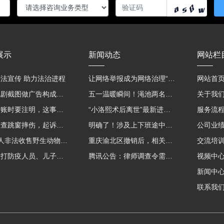
展示
新闻动态
网站栏
法宣传 助力法治进程
让网络举报成为网络治理“强信号”
网站首
用影视剧截图做广告构成侵权吗？法院这样判
五一温暖瞬间！渑池两名公职人员，路遇车祸挺身而出
关于我
微信转账时要注明，这事关系到每个人……
“小洛熙术后离世”最新进展：医疗事故鉴定已启动
服务流
吸毒被查跳窗摔伤，起诉宾馆索赔，法院这样判！
明确了！涉及上下班途中、居家工作等，这些情形可认定工伤→
公司业
海南7人非法收售野生动物被公开庭审 涉案金额2100多万
重庆渝北区撤销后，相关人事调整再披露
交流培
老子殴打防疫人员、儿子来助拳！均被判刑
腾讯公告：律师调查令需要写明法官手机号，2025年12月31日后施行
视频中
新闻中
联系我