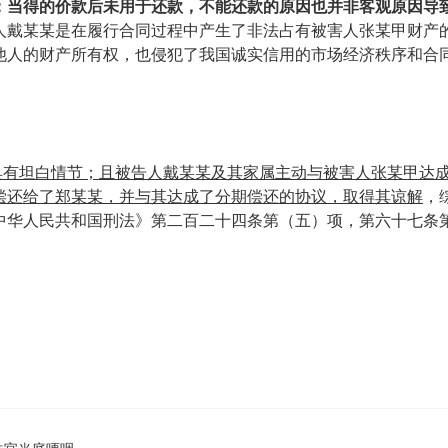
：当得的价款后未用于还款，不能还款的原因也并非客观原因导
人戴某某是在履行合同过程中产生了非法占有被害人张某甲财产
他人的财产所有权，也侵犯了我国诚实信用的市场经济秩序和合
具有坦白情节；且被告人戴某某及其家属主动与被害人张某甲达
偿还给了郑某某，并与其达成了分期偿还的协议，取得其谅解
，
中华人民共和国刑法》第二百二十四条第（五）项，第六十七条