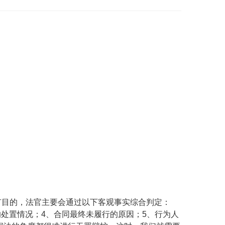
有目的，
法官主要
会
通过以下客观事实综合判定：
的处置情况
；
4
、
合同最终未履行的原因
；
5
、
行为人