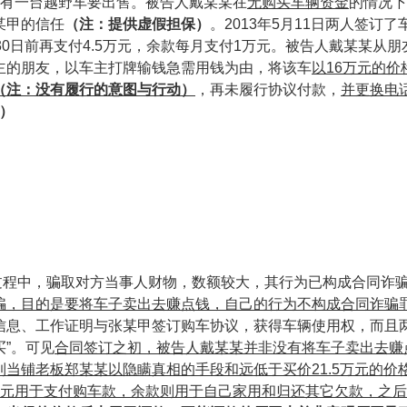
有一台越野车要出售。被告人戴某某在
无购买车辆资金
的情况下
某甲的信任
（
注：提供虚假担保
）
。
2013
年
5
月
11
日两人签订了
30
日前再支付
4.5
万元，余款每月支付
1
万元。被告人戴某某从朋
主的朋友，以车主打牌输钱急需用钱为由，将该车
以
16
万元的价
（
注：没有履行的意图与行动
）
，再未履行协议付款，
并更换电
）
过程中，骗取对方当事人财物，数额较大，其行为已构成
合同诈
骗，目的是要将车子卖出去赚点钱，自己的行为不构成合同诈骗
信息、工作证明与张某甲签订购车协议，获得车辆使用权，而且
”。可见
合同签订之初，被告人戴某某并非没有将车子卖出去赚
到当铺老板郑某某以隐瞒真相的手段和远低于买价
21.5
万元的价
元用于支付购车款，余款则用于自己家用和归还其它欠款，之后