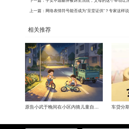
下一篇：
子女不愿赡养被诉至法院，父母的这个举动让法官当
上一篇：
网络表情符号能否成为“呈堂证供”？专家这样说
相关推荐
原告小武于晚间在小区内骑儿童自行车与被告常某驾驶的电动三轮车发生碰撞，致使小武受伤且自行车损坏。事发后，小武及其法定代理人与被告多次协商未果，遂诉至法院请求得到赔偿。菏泽经济开发区人民法院经审理后认为，被告常某驾驶电动三轮车，与骑儿童自行车的小武在小区内主干道发生碰撞一案事实清楚。小武作为一名年仅7岁的未成年人，骑儿童自行车由小道汇入主路时车速较快，致使在主路行驶的常某躲闪不及，并且事故发生时小武......