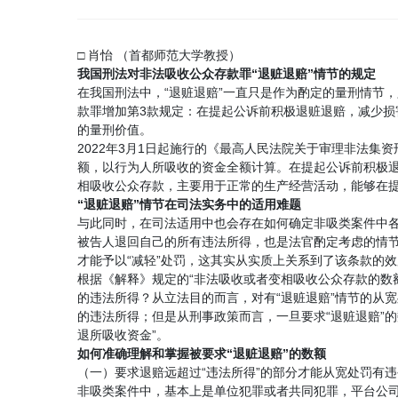
□ 肖怡 （首都师范大学教授）
我国刑法对非法吸收公众存款罪“退赃退赔”情节的规定
在我国刑法中，“退赃退赔”一直只是作为酌定的量刑情节
款罪增加第3款规定：在提起公诉前积极退赃退赔，减少损
的量刑价值。
2022年3月1日起施行的《最高人民法院关于审理非法
额，以行为人所吸收的资金全额计算。在提起公诉前积极
相吸收公众存款，主要用于正常的生产经营活动，能够在提
“退赃退赔”情节在司法实务中的适用难题
与此同时，在司法适用中也会存在如何确定非吸类案件中各
被告人退回自己的所有违法所得，也是法官酌定考虑的情节
才能予以“减轻”处罚，这其实从实质上关系到了该条款的
根据《解释》规定的“非法吸收或者变相吸收公众存款的数
的违法所得？从立法目的而言，对有“退赃退赔”情节的从
的违法所得；但是从刑事政策而言，一旦要求“退赃退赔”
退所吸收资金”。
如何准确理解和掌握被要求“退赃退赔”的数额
（一）要求退赔远超过“违法所得”的部分才能从宽处罚有
非吸类案件中，基本上是单位犯罪或者共同犯罪，平台公