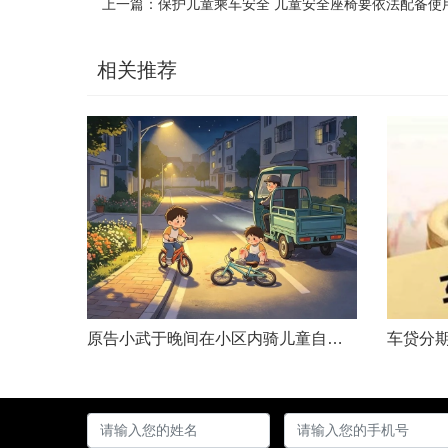
上一篇：
保护儿童乘车安全 儿童安全座椅要依法配备使
相关推荐
原告小武于晚间在小区内骑儿童自行车与被告常某驾驶的电动三轮车发生碰撞，致使小武受伤且自行车损坏。事发后，小武及其法定代理人与被告多次协商未果，遂诉至法院请求得到赔偿。菏泽经济开发区人民法院经审理后认为，被告常某驾驶电动三轮车，与骑儿童自行车的小武在小区内主干道发生碰撞一案事实清楚。小武作为一名年仅7岁的未成年人，骑儿童自行车由小道汇入主路时车速较快，致使在主路行驶的常某躲闪不及，并且事故发生时小武......