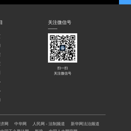
目
关注微信号
页
们
程
绩
扫一扫
训
关注微信号
心
心
们
经济网
中华网
人民网 - 法制频道
新华网法治频道