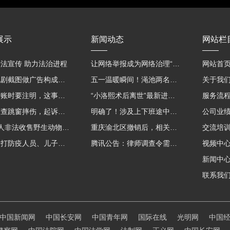
展示
新闻动态
网站栏
法宣传 助力法治进程
让网络举报成为网络治理“强信号”
网站首
用影视剧截图做广告构成侵权吗？法院这样判
五一温暖瞬间！渑池两名公职人员，路遇车祸挺身而出
关于我
微信转账时要注明，这事关系到每个人……
“小洛熙术后离世”最新进展：医疗事故鉴定已启动
服务流
吸毒被查跳窗摔伤，起诉宾馆索赔，法院这样判！
明确了！涉及上下班途中、居家工作等，这些情形可认定工伤→
公司业
海南7人非法收售野生动物被公开庭审 涉案金额2100多万
重庆渝北区撤销后，相关人事调整再披露
交流培
老子殴打防疫人员、儿子来助拳！均被判刑
腾讯公告：律师调查令需要写明法官手机号，2025年12月31日后施行
视频中
新闻中
联系我
中国新闻网
中国长安网
中国青年网
国际在线
光明网
中国