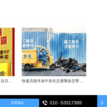
文|胡炜（新京报传媒研究院）近日，《经济参考报》的一篇关于婴幼儿纸尿裤的调查报道引爆舆论。涉事品牌、检测机构、行业协会先后发声，各方说法相互矛盾，公众焦虑情绪持续发酵。当事件陷入“罗生门”时，有一种声音悄然流传：媒体盯着问题不放，是在刻意挑刺，就是“找茬”。真是这样吗？中国行业报协会于6月23日公开发声，明确支持《经济参考报》的舆论监督行为，并呼吁社会各界支持媒体监督，推动行业规范与治理升级。 0......
快递员派件途中发生交通事故交警部门认定全责公司赔付93万余元后一纸诉状向快递员全额追偿交通事故全责是否等同于法律上的重大过失用人单位赔付后能否向员工追偿基本案情快递员张某与某服务外包有限公司存在劳动关系。某日，张某派送快递途经施工路段，现场围挡占据大半道路，张某驾驶快递三轮车紧贴施工围挡行驶，在行驶过程中与对向驾驶二轮摩托车的罗某发生碰撞引发事故，致罗某、卢某受伤及车辆受损，卢某伤情严重。交警部门......
010 -53317369
立即报名