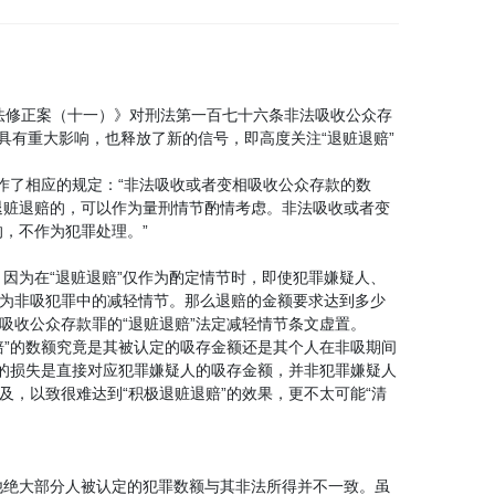
刑法修正案（十一）》对刑法第一百七十六条非法吸收公众存
具有重大影响，也释放了新的信号，即高度关注“退赃退赔”
作了相应的规定：“非法吸收或者变相吸收公众存款的数
退赃退赔的，可以作为量刑情节酌情考虑。非法吸收或者变
，不作为犯罪处理。”
因为在“退赃退赔”仅作为酌定情节时，即使犯罪嫌疑人、
作为非吸犯罪中的减轻情节。那么退赔的金额要求达到多少
吸收公众存款罪的“退赃退赔”法定减轻情节条文虚置。
赔”的数额究竟是其被认定的吸存金额还是其个人在非吸期间
人的损失是直接对应犯罪嫌疑人的吸存金额，并非犯罪嫌疑人
，以致很难达到“积极退赃退赔”的效果，更不太可能“清
他绝大部分人被认定的犯罪数额与其非法所得并不一致。虽