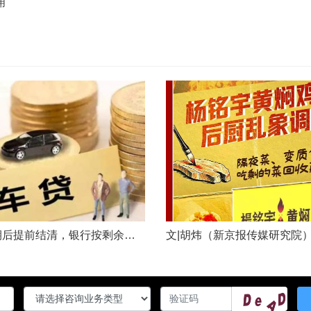
用
车贷分期后提前结清，银行按剩余未摊本金9%收取违约金，借款人以条款无效、标准过高诉至法院，能否得到支持？近日，株洲市天元区法院审理了这起案件。（图源网络 侵删）基本案情2025年2月4日，李四（化名）与某银行分行签订汽车分期借款合同，约定借款46万元、分期60期偿还，按等本等息方式还款；合同明确提前还款违约金按剩余未摊本金9%收取，提前还款申请无法撤销，正常还款满24期提前还款可免收违约金。相关条......