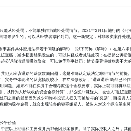
，只能从轻处罚，不能单独作为减轻处罚情节。2021年3月1日施行的《
害结果发生的，可以从轻或者减轻处罚。这一新规定，对非吸类案件处理
集资刑事案件具体应用法律若干问题的解释》（以下简称《解释》）在第六条
退赃退赔，减少损害结果发生的，可以从轻或者减轻处罚；在提起公诉后
起公诉前清退所吸收资金，可以免予刑事处罚；情节显著轻微危害不大的
共犯人应该退赔的赃款数额问题，这是准确认定该法定减轻情节的前提。
，实务中体现出的从宽幅度较小。在立法修改后，“退赃退赔”既然已经
效用问题。如果不能在实务中合理考察这个金额要求，实际上就可能将非法
额，以行为人所吸收的资金全额计算”，那么犯罪嫌疑人、被告人“退赃退
宽处罚之目的就是因为减少和弥补投资人损失而被给与的“奖励”，而投资
的数额为吸存金额，就会出现较多的犯罪嫌疑人、被告人对这个标准望尘莫及
违公平价值
司中层以上经理和主要业务员都会因涉案被抓。除了实际控制人之外，其