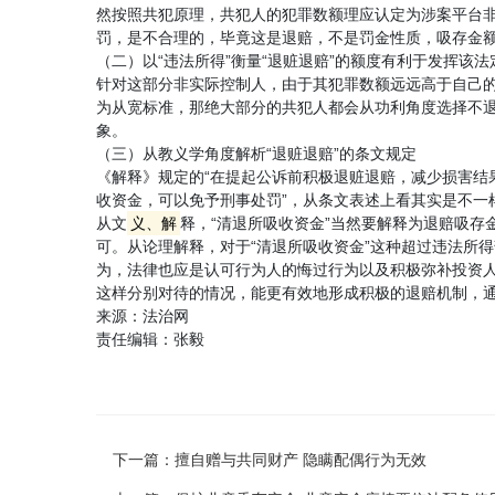
然按照共犯原理，共犯人的犯罪数额理应认定为涉案平台非
罚，是不合理的，毕竟这是退赔，不是罚金性质，吸存金
（二）以“违法所得”衡量“退赃退赔”的额度有利于发挥该
针对这部分非实际控制人，由于其犯罪数额远远高于自己
为从宽标准，那绝大部分的共犯人都会从功利角度选择不
象。
（三）从教义学角度解析“退赃退赔”的条文规定
《解释》规定的“在提起公诉前积极退赃退赔，减少损害结
收资金，可以免予刑事处罚”，从条文表述上看其实是不一
从文
义、解
释，“清退所吸收资金”当然要解释为退赔吸存
可。从论理解释，对于“清退所吸收资金”这种超过违法所
为，法律也应是认可行为人的悔过行为以及积极弥补投资人
这样分别对待的情况，能更有效地形成积极的退赔机制，
来源：法治网
责任编辑：张毅
下一篇：
擅自赠与共同财产 隐瞒配偶行为无效