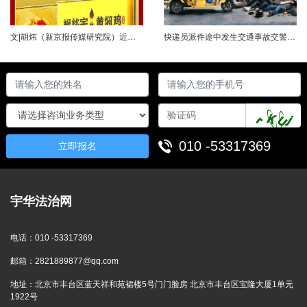
文|胡炜（新京报传媒研究院）近日，《经济参考报》的一篇关于婴幼儿纸尿裤的调查报道引爆舆论。涉事品牌、检测机构、行业协会先后发声，各方说法相互矛盾，公众焦虑情绪持续发酵。当事件陷入“罗生门”时，有一种声音悄然流传：媒体盯着问题不放，是在刻意挑刺，就是“找茬”。真是这样吗？中国行业报协会于6月23日公开发声，明确支持《经济参考报》的舆论监督行为，并呼吁社会各界支持媒体监督，推动行业规范与治理升级。 0......
快递员派件途中发生交通事故交警部门认定全责公司赔付93万余元后一纸诉状向快递员全额追偿交通事故全责是否等同于法律上的重大过失用人单位赔付后能否向员工追偿基本案情快递员张某与某服务外包有限公司存在劳动关系。某日，张某派送快递途经施工路段，现场围挡占据大半道路，张某驾驶快递三轮车紧贴施工围挡行驶，在行驶过程中与对向驾驶二轮摩托车的罗某发生碰撞引发事故，致罗某、卢某受伤及车辆受损，卢某伤情严重。交警部门......
010 -53317369
立即报名
宇华法治网
电话：
010 -53317369
邮箱：
2821889877@qq.com
地址：
北京市丰台区蓝天祥和苑裙楼5号门门脸房 北京市丰台区宝隆大厦1单元
1922号