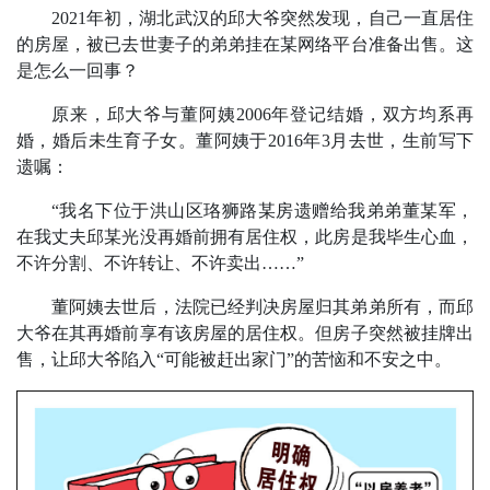
2021年初，湖北武汉的邱大爷突然发现，自己一直居住
的房屋，被已去世妻子的弟弟挂在某网络平台准备出售。这
是怎么一回事？
原来，邱大爷与董阿姨2006年登记结婚，双方均系再
婚，婚后未生育子女。董阿姨于2016年3月去世，生前写下
遗嘱：
“我名下位于洪山区珞狮路某房遗赠给我弟弟董某军，
在我丈夫邱某光没再婚前拥有居住权，此房是我毕生心血，
不许分割、不许转让、不许卖出……”
董阿姨去世后，法院已经判决房屋归其弟弟所有，而邱
大爷在其再婚前享有该房屋的居住权。但房子突然被挂牌出
售，让邱大爷陷入“可能被赶出家门”的苦恼和不安之中。