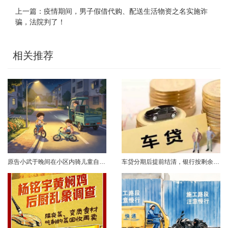
上一篇：
疫情期间，男子假借代购、配送生活物资之名实施诈
骗，法院判了！
相关推荐
原告小武于晚间在小区内骑儿童自行车与被告常某驾驶的电动三轮车发生碰撞，致使小武受伤且自行车损坏。事发后，小武及其法定代理人与被告多次协商未果，遂诉至法院请求得到赔偿。菏泽经济开发区人民法院经审理后认为，被告常某驾驶电动三轮车，与骑儿童自行车的小武在小区内主干道发生碰撞一案事实清楚。小武作为一名年仅7岁的未成年人，骑儿童自行车由小道汇入主路时车速较快，致使在主路行驶的常某躲闪不及，并且事故发生时小武......
车贷分期后提前结清，银行按剩余未摊本金9%收取违约金，借款人以条款无效、标准过高诉至法院，能否得到支持？近日，株洲市天元区法院审理了这起案件。（图源网络 侵删）基本案情2025年2月4日，李四（化名）与某银行分行签订汽车分期借款合同，约定借款46万元、分期60期偿还，按等本等息方式还款；合同明确提前还款违约金按剩余未摊本金9%收取，提前还款申请无法撤销，正常还款满24期提前还款可免收违约金。相关条......