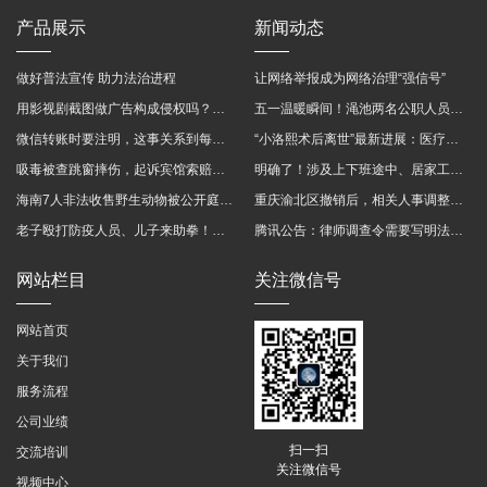
产品展示
新闻动态
做好普法宣传 助力法治进程
让网络举报成为网络治理“强信号”
用影视剧截图做广告构成侵权吗？法院这样判
五一温暖瞬间！渑池两名公职人员，路遇车祸挺身而出
微信转账时要注明，这事关系到每个人……
“小洛熙术后离世”最新进展：医疗事故鉴定已启动
吸毒被查跳窗摔伤，起诉宾馆索赔，法院这样判！
明确了！涉及上下班途中、居家工作等，这些情形可认定工伤→
海南7人非法收售野生动物被公开庭审 涉案金额2100多万
重庆渝北区撤销后，相关人事调整再披露
老子殴打防疫人员、儿子来助拳！均被判刑
腾讯公告：律师调查令需要写明法官手机号，2025年12月31日后施行
网站栏目
关注微信号
网站首页
关于我们
服务流程
公司业绩
扫一扫
交流培训
关注微信号
视频中心