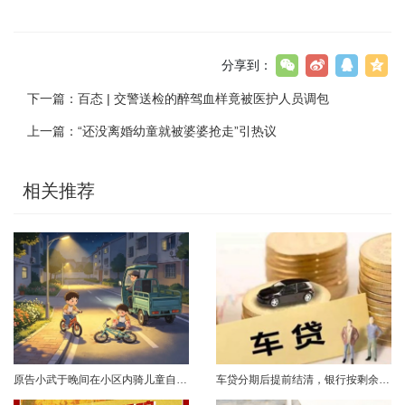
分享到：
下一篇：
百态 | 交警送检的醉驾血样竟被医护人员调包
上一篇：
“还没离婚幼童就被婆婆抢走”引热议
相关推荐
原告小武于晚间在小区内骑儿童自行车与被告常某驾驶的电动三轮车发生碰撞，致使小武受伤且自行车损坏。事发后，小武及其法定代理人与被告多次协商未果，遂诉至法院请求得到赔偿。菏泽经济开发区人民法院经审理后认为，被告常某驾驶电动三轮车，与骑儿童自行车的小武在小区内主干道发生碰撞一案事实清楚。小武作为一名年仅7岁的未成年人，骑儿童自行车由小道汇入主路时车速较快，致使在主路行驶的常某躲闪不及，并且事故发生时小武......
车贷分期后提前结清，银行按剩余未摊本金9%收取违约金，借款人以条款无效、标准过高诉至法院，能否得到支持？近日，株洲市天元区法院审理了这起案件。（图源网络 侵删）基本案情2025年2月4日，李四（化名）与某银行分行签订汽车分期借款合同，约定借款46万元、分期60期偿还，按等本等息方式还款；合同明确提前还款违约金按剩余未摊本金9%收取，提前还款申请无法撤销，正常还款满24期提前还款可免收违约金。相关条......