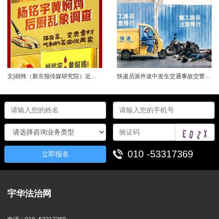
文|胡炜（新京报传媒研究院）近日，《经济参考报》的一篇关于婴幼儿纸尿裤的调查报道引爆舆论。涉事品牌、检测机构、行业协会先后发声，各方说法相互矛盾，公众焦虑情绪持续发酵。当事件陷入“罗生门”时，有一种声音悄然流传：媒体盯着问题不放，是在刻意挑刺，就是“找茬”。真是这样吗？中国行业报协会于6月23日公开发声，明确支持《经济参考报》的舆论监督行为，并呼吁社会各界支持媒体监督，推动行业规范与治理升级。 0......
快递员派件途中发生交通事故交警部门认定全责公司赔付93万余元后一纸诉状向快递员全额追偿交通事故全责是否等同于法律上的重大过失用人单位赔付后能否向员工追偿基本案情快递员张某与某服务外包有限公司存在劳动关系。某日，张某派送快递途经施工路段，现场围挡占据大半道路，张某驾驶快递三轮车紧贴施工围挡行驶，在行驶过程中与对向驾驶二轮摩托车的罗某发生碰撞引发事故，致罗某、卢某受伤及车辆受损，卢某伤情严重。交警部门......
010 -53317369
立即报名
宇华法治网