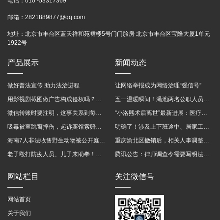
电话：
010 -53317369
邮箱：
2821889877@qq.com
地址：
北京市丰台区蓝天祥和苑裙楼5号门门脸房 北京市丰台区宝隆大厦1单元
1922号
产品展示
新闻动态
做好普法宣传 助力法治进程
让网络举报成为网络治理“强信号”
用影视剧截图做广告构成侵权吗？法院这样判
五一温暖瞬间！渑池两名公职人员，路遇车祸挺身而出
微信转账时要注明，这事关系到每个人……
“小洛熙术后离世”最新进展：医疗事故鉴定已启动
吸毒被查跳窗摔伤，起诉宾馆索赔，法院这样判！
明确了！涉及上下班途中、居家工作等，这些情形可认定工伤→
海南7人非法收售野生动物被公开庭审 涉案金额2100多万
重庆渝北区撤销后，相关人事调整再披露
老子殴打防疫人员、儿子来助拳！均被判刑
腾讯公告：律师调查令需要写明法官手机号，2025年12月31日后施行
网站栏目
关注微信号
网站首页
关于我们