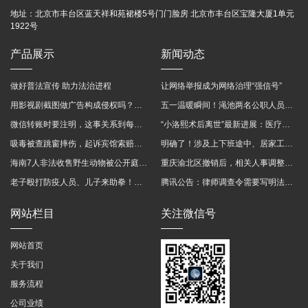
地址：
北京市丰台区蓝天祥和苑裙楼5号门门脸房 北京市丰台区宝隆大厦1单元
1922号
产品展示
新闻动态
做好普法宣传 助力法治进程
让网络举报成为网络治理“强信号”
用影视剧截图做广告构成侵权吗？法院这样判
五一温暖瞬间！渑池两名公职人员，路遇车祸挺身而出
微信转账时要注明，这事关系到每个人……
“小洛熙术后离世”最新进展：医疗事故鉴定已启动
吸毒被查跳窗摔伤，起诉宾馆索赔，法院这样判！
明确了！涉及上下班途中、居家工作等，这些情形可认定工伤→
海南7人非法收售野生动物被公开庭审 涉案金额2100多万
重庆渝北区撤销后，相关人事调整再披露
老子殴打防疫人员、儿子来助拳！均被判刑
腾讯公告：律师调查令需要写明法官手机号，2025年12月31日后施行
网站栏目
关注微信号
网站首页
关于我们
服务流程
公司业绩