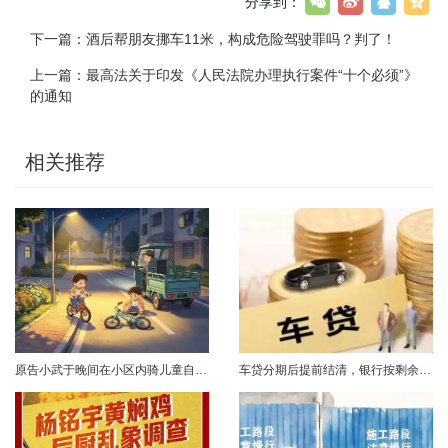
分享到：
下一篇：
酒后帮朋友挪车11米，构成危险驾驶罪吗？判了！
上一篇：
最高法关于印发《人民法院办理执行案件“十个必须”》
的通知
相关推荐
原告小武于晚间在小区内骑儿童自行车与被告常某驾驶的电动三轮车发生碰撞，致使小武受伤且自行车损坏。事发后，小武及其法定代理人与被告多次协商未果，遂诉至法院请求得到赔偿。菏泽经济开发区人民法院经审理后认为，被告常某驾驶电动三轮车，与骑儿童自行车的小武在小区内主干道发生碰撞一案事实清楚。小武作为一名年仅7岁的未成年人，骑儿童自行车由小道汇入主路时车速较快，致使在主路行驶的常某躲闪不及，并且事故发生时小武......
车贷分期后提前结清，银行按剩余未摊本金9%收取违约金，借款人以条款无效、标准过高诉至法院，能否得到支持？近日，株洲市天元区法院审理了这起案件。（图源网络 侵删）基本案情2025年2月4日，李四（化名）与某银行分行签订汽车分期借款合同，约定借款46万元、分期60期偿还，按等本等息方式还款；合同明确提前还款违约金按剩余未摊本金9%收取，提前还款申请无法撤销，正常还款满24期提前还款可免收违约金。相关条......