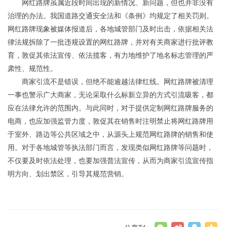
网红路牌虽属近段时间出现的新情况、新问题，但也并非没有
治理的办法。我国道路交通安全法和《条例》均规定了相关罚则。
网红路牌现象被媒体报道后，各地城管部门及时出击，依据相关法
律法规拆除了一批违规设置的网红路牌，并对有关商家进行批评教
育，敦促其依法宣传、依法揽客，有力地维护了地名标志管理的严
肃性、规范性。
商家引流不是错误，但绝不能逾越法律红线。网红路牌被清理
一事也警示广大商家，无论采取什么标新立异的方式引流吸客，都
应在法律允许的范围内。与此同时，对于提供定制网红路牌服务的
电商，也应加强监管力度，敦促其在销售时注明禁止将网红路牌用
于室外、路边等公共区域之中，从源头上规范网红路牌的销售和使
用。对于各地城管等执法部门而言，发现类似网红路牌等问题时，
不仅要及时依法处理，也要加强普法宣传，从而为商家引流宣传指
明方向、划出禁区，引导其规范营销。