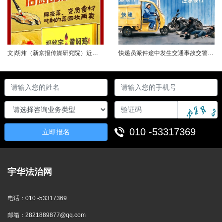
文|胡炜（新京报传媒研究院）近日，《经济参考报》的一篇关于婴幼儿纸尿裤的调查报道引爆舆论。涉事品牌、检测机构、行业协会先后发声，各方说法相互矛盾，公众焦虑情绪持续发酵。当事件陷入“罗生门”时，有一种声音悄然流传：媒体盯着问题不放，是在刻意挑刺，就是“找茬”。真是这样吗？中国行业报协会于6月23日公开发声，明确支持《经济参考报》的舆论监督行为，并呼吁社会各界支持媒体监督，推动行业规范与治理升级。 0......
快递员派件途中发生交通事故交警部门认定全责公司赔付93万余元后一纸诉状向快递员全额追偿交通事故全责是否等同于法律上的重大过失用人单位赔付后能否向员工追偿基本案情快递员张某与某服务外包有限公司存在劳动关系。某日，张某派送快递途经施工路段，现场围挡占据大半道路，张某驾驶快递三轮车紧贴施工围挡行驶，在行驶过程中与对向驾驶二轮摩托车的罗某发生碰撞引发事故，致罗某、卢某受伤及车辆受损，卢某伤情严重。交警部门......
010 -53317369
立即报名
宇华法治网
电话：
010 -53317369
邮箱：
2821889877@qq.com