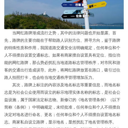
当网红路牌渐成流行之势，其中的法律问题也开始显露。首
先，路牌的主要功能在于帮助路人识别方位、辨寻方向，鉴于路牌
的特殊性质和作用，我国道路交通安全法明确规定，任何单位和个
人不得擅自设置交通标志。如果有商家擅自设置具有定位、指位功
能的网红路牌，那么势必扰乱当地道路标志管理秩序，对市民和游
客的交通出行造成误导。此外，将网红路牌放置在路口，吸引过往
路人拍照打卡，也会给当地交通秩序管理增加压力。
其次，路牌上标注的内容涉及地名标志等重要信息，而地名标
志是为社会公众使用而设立的标示地理实体名称的标志，是社会公
益设施，属于国家法定标志物。新修订的《地名管理条例》（以下
简称《条例》）中明确规定，未经批准，任何单位和个人不得擅自
决定对地名进行命名、更名；任何单位和个人不得擅自设置地名标
志。商家私自设立路牌，显示地名，显然扰乱了地名管理秩序。