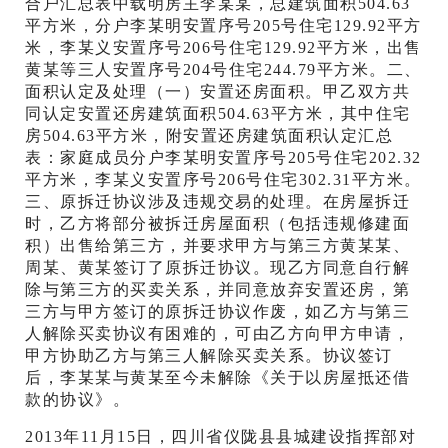
合户汇总表中载明房主李某某，总建筑面积504.63
平方米，分户李某明安置序号205号住宅129.92平方
米，李某义安置序号206号住宅129.92平方米，出售
黄某等三人安置序号204号住宅244.79平方米。二、
面积认定及处理（一）安置还房面积。甲乙双方共
同认定安置还房建筑面积504.63平方米，其中住宅
房504.63平方米，附安置还房建筑面积认定汇总
表：家庭成员分户李某明安置序号205号住宅202.32
平方米，李某义安置序号206号住宅302.31平方米。
三、原拆迁协议涉及违规交易的处理。在房屋拆迁
时，乙方将部分被拆迁房屋面积（包括违规修建面
积）出售给第三方，并要求甲方与第三方黄某某、
周某、黄某签订了原拆迁协议。现乙方同意自行解
除与第三方的买卖关系，并同意放弃安置还房，第
三方与甲方签订的原拆迁协议作废，如乙方与第三
人解除买卖协议有困难的，可由乙方向甲方申请，
甲方协助乙方与第三人解除买卖关系。协议签订
后，李某某与黄某至今未解除《关于以房屋抵还借
款的协议》。
2013年11月15日，四川省仪陇县县城建设指挥部对