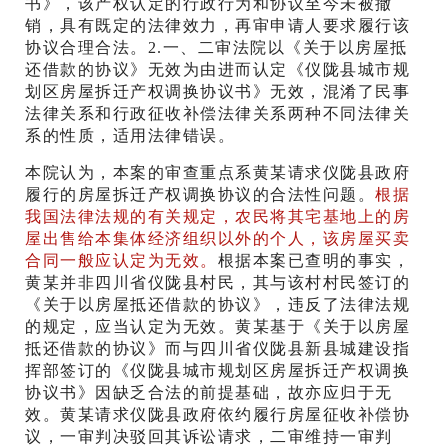
书》，该产权认定的行政行为和协议至今未被撤
销，具有既定的法律效力，再审申请人要求履行该
协议合理合法。2.一、二审法院以《关于以房屋抵
还借款的协议》无效为由进而认定《仪陇县城市规
划区房屋拆迁产权调换协议书》无效，混淆了民事
法律关系和行政征收补偿法律关系两种不同法律关
系的性质，适用法律错误。
本院认为，本案的审查重点系黄某请求仪陇县政府
履行的房屋拆迁产权调换协议的合法性问题。
根据
我国法律法规的有关规定，农民将其宅基地上的房
屋出售给本集体经济组织以外的个人，该房屋买卖
合同一般应认定为无效。
根据本案已查明的事实，
黄某并非四川省仪陇县村民，其与该村村民签订的
《关于以房屋抵还借款的协议》，违反了法律法规
的规定，应当认定为无效。黄某基于《关于以房屋
抵还借款的协议》而与四川省仪陇县新县城建设指
挥部签订的《仪陇县城市规划区房屋拆迁产权调换
协议书》因缺乏合法的前提基础，故亦应归于无
效。黄某请求仪陇县政府依约履行房屋征收补偿协
议，一审判决驳回其诉讼请求，二审维持一审判