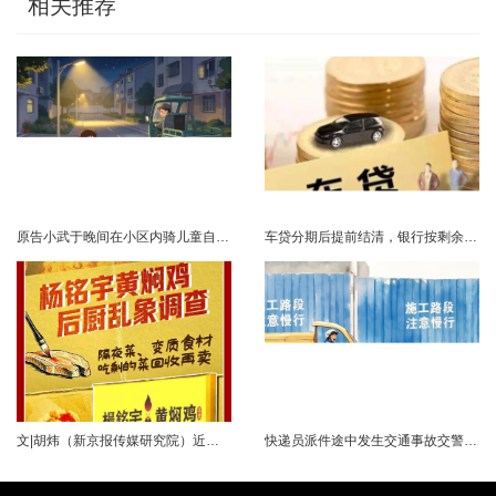
相关推荐
原告小武于晚间在小区内骑儿童自行车与被告常某驾驶的电动三轮车发生碰撞，致使小武受伤且自行车损坏。事发后，小武及其法定代理人与被告多次协商未果，遂诉至法院请求得到赔偿。菏泽经济开发区人民法院经审理后认为，被告常某驾驶电动三轮车，与骑儿童自行车的小武在小区内主干道发生碰撞一案事实清楚。小武作为一名年仅7岁的未成年人，骑儿童自行车由小道汇入主路时车速较快，致使在主路行驶的常某躲闪不及，并且事故发生时小武......
车贷分期后提前结清，银行按剩余未摊本金9%收取违约金，借款人以条款无效、标准过高诉至法院，能否得到支持？近日，株洲市天元区法院审理了这起案件。（图源网络 侵删）基本案情2025年2月4日，李四（化名）与某银行分行签订汽车分期借款合同，约定借款46万元、分期60期偿还，按等本等息方式还款；合同明确提前还款违约金按剩余未摊本金9%收取，提前还款申请无法撤销，正常还款满24期提前还款可免收违约金。相关条......
文|胡炜（新京报传媒研究院）近日，《经济参考报》的一篇关于婴幼儿纸尿裤的调查报道引爆舆论。涉事品牌、检测机构、行业协会先后发声，各方说法相互矛盾，公众焦虑情绪持续发酵。当事件陷入“罗生门”时，有一种声音悄然流传：媒体盯着问题不放，是在刻意挑刺，就是“找茬”。真是这样吗？中国行业报协会于6月23日公开发声，明确支持《经济参考报》的舆论监督行为，并呼吁社会各界支持媒体监督，推动行业规范与治理升级。 0......
快递员派件途中发生交通事故交警部门认定全责公司赔付93万余元后一纸诉状向快递员全额追偿交通事故全责是否等同于法律上的重大过失用人单位赔付后能否向员工追偿基本案情快递员张某与某服务外包有限公司存在劳动关系。某日，张某派送快递途经施工路段，现场围挡占据大半道路，张某驾驶快递三轮车紧贴施工围挡行驶，在行驶过程中与对向驾驶二轮摩托车的罗某发生碰撞引发事故，致罗某、卢某受伤及车辆受损，卢某伤情严重。交警部门......