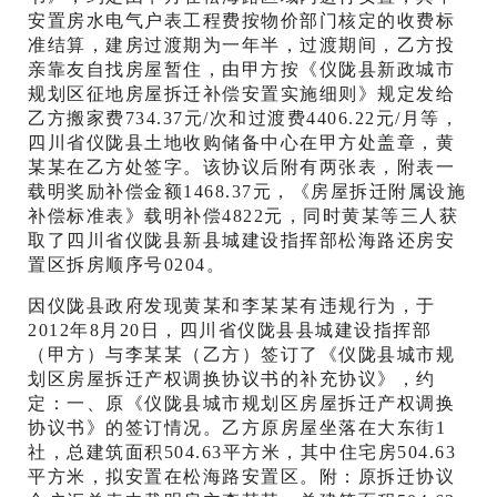
安置房水电气户表工程费按物价部门核定的收费标
准结算，建房过渡期为一年半，过渡期间，乙方投
亲靠友自找房屋暂住，由甲方按《仪陇县新政城市
规划区征地房屋拆迁补偿安置实施细则》规定发给
乙方搬家费734.37元/次和过渡费4406.22元/月等，
四川省仪陇县土地收购储备中心在甲方处盖章，黄
某某在乙方处签字。该协议后附有两张表，附表一
载明奖励补偿金额1468.37元，《房屋拆迁附属设施
补偿标准表》载明补偿4822元，同时黄某等三人获
取了四川省仪陇县新县城建设指挥部松海路还房安
置区拆房顺序号0204。
因仪陇县政府发现黄某和李某某有违规行为，于
2012年8月20日，四川省仪陇县县城建设指挥部
（甲方）与李某某（乙方）签订了《仪陇县城市规
划区房屋拆迁产权调换协议书的补充协议》，约
定：一、原《仪陇县城市规划区房屋拆迁产权调换
协议书》的签订情况。乙方原房屋坐落在大东街1
社，总建筑面积504.63平方米，其中住宅房504.63
平方米，拟安置在松海路安置区。附：原拆迁协议