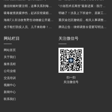
微信转账时要注明，这事关系到每个人……
“小洛熙术后离世”最新进展：医疗事故鉴定已启动
吸毒被查跳窗摔伤，起诉宾馆索赔，法院这样判！
明确了！涉及上下班途中、居家工作等，这些情形可认定工伤→
海南7人非法收售野生动物被公开庭审 涉案金额2100多万
重庆渝北区撤销后，相关人事调整再披露
老子殴打防疫人员、儿子来助拳！均被判刑
腾讯公告：律师调查令需要写明法官手机号，2025年12月31日后施行
网站栏目
关注微信号
网站首页
关于我们
服务流程
公司业绩
扫一扫
交流培训
关注微信号
视频中心
新闻中心
联系我们