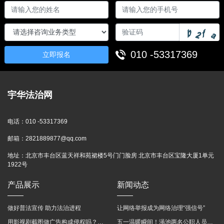
010 -53317369
立即报名
宇华法治网
电话：
010 -53317369
邮箱：
2821889877@qq.com
地址：
北京市丰台区蓝天祥和苑裙楼5号门门脸房 北京市丰台区宝隆大厦1单元
1922号
产品展示
新闻动态
做好普法宣传 助力法治进程
让网络举报成为网络治理“强信号”
用影视剧截图做广告构成侵权吗？法院这样判
五一温暖瞬间！渑池两名公职人员，路遇车祸挺身而出