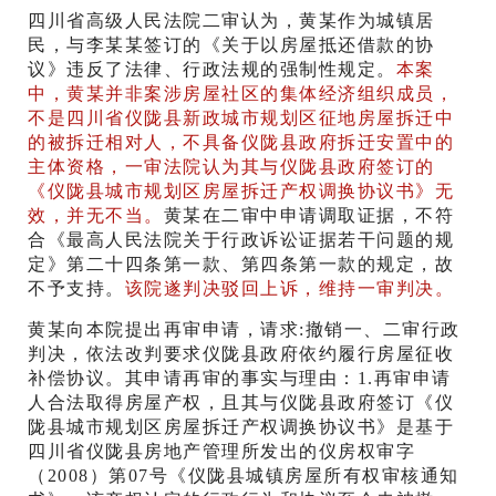
四川省高级人民法院二审认为，黄某作为城镇居
民，与李某某签订的《关于以房屋抵还借款的协
议》违反了法律、行政法规的强制性规定。
本案
中，黄某并非案涉房屋社区的集体经济组织成员，
不是四川省仪陇县新政城市规划区征地房屋拆迁中
的被拆迁相对人，不具备仪陇县政府拆迁安置中的
主体资格，一审法院认为其与仪陇县政府签订的
《仪陇县城市规划区房屋拆迁产权调换协议书》无
效，并无不当。
黄某在二审中申请调取证据，不符
合《最高人民法院关于行政诉讼证据若干问题的规
定》第二十四条第一款、第四条第一款的规定，故
不予支持。
该院遂判决驳回上诉，维持一审判决。
黄某向本院提出再审申请，请求:撤销一、二审行政
判决，依法改判要求仪陇县政府依约履行房屋征收
补偿协议。其申请再审的事实与理由：1.再审申请
人合法取得房屋产权，且其与仪陇县政府签订《仪
陇县城市规划区房屋拆迁产权调换协议书》是基于
四川省仪陇县房地产管理所发出的仪房权审字
（2008）第07号《仪陇县城镇房屋所有权审核通知