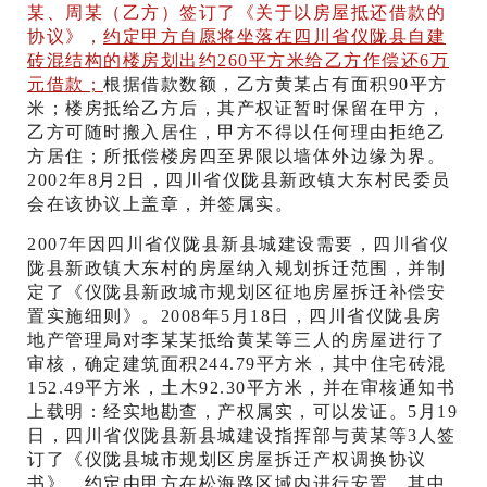
某、周某（乙方）签订了《关于以房屋抵还借款的
协议》，
约定甲方自愿将坐落在四川省仪陇县自建
砖混结构的楼房划出约260平方米给乙方作偿还6万
元借款；
根据借款数额，乙方黄某占有面积90平方
米；楼房抵给乙方后，其产权证暂时保留在甲方，
乙方可随时搬入居住，甲方不得以任何理由拒绝乙
方居住；所抵偿楼房四至界限以墙体外边缘为界。
2002年8月2日，四川省仪陇县新政镇大东村民委员
会在该协议上盖章，并签属实。
2007年因四川省仪陇县新县城建设需要，四川省仪
陇县新政镇大东村的房屋纳入规划拆迁范围，并制
定了《仪陇县新政城市规划区征地房屋拆迁补偿安
置实施细则》。2008年5月18日，四川省仪陇县房
地产管理局对李某某抵给黄某等三人的房屋进行了
审核，确定建筑面积244.79平方米，其中住宅砖混
152.49平方米，土木92.30平方米，并在审核通知书
上载明：经实地勘查，产权属实，可以发证。5月19
日，四川省仪陇县新县城建设指挥部与黄某等3人签
订了《仪陇县城市规划区房屋拆迁产权调换协议
书》，约定由甲方在松海路区域内进行安置，其中