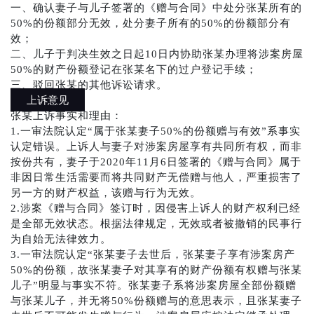
一、确认妻子与儿子签署的《赠与合同》中处分张某所有的
50%的份额部分无效，处分妻子所有的50%的份额部分有
效；
二、儿子于判决生效之日起10日内协助张某办理将涉案房屋
50%的财产份额登记在张某名下的过户登记手续；
三、驳回张某的其他诉讼请求。
上诉意见
张某上诉事实和理由：
1.一审法院认定“属于张某妻子50%的份额赠与有效”系事实
认定错误。上诉人与妻子对涉案房屋享有共同所有权，而非
按份共有，妻子于2020年11月6日签署的《赠与合同》属于
非因日常生活需要而将共同财产无偿赠与他人，严重损害了
另一方的财产权益，该赠与行为无效。
2.涉案《赠与合同》签订时，因侵害上诉人的财产权利已经
是全部无效状态。根据法律规定，无效或者被撤销的民事行
为自始无法律效力。
3.一审法院认定“张某妻子去世后，张某妻子享有涉案房产
50%的份额，故张某妻子对其享有的财产份额有权赠与张某
儿子”明显与事实不符。张某妻子系将涉案房屋全部份额赠
与张某儿子，并无将50%份额赠与的意思表示，且张某妻子