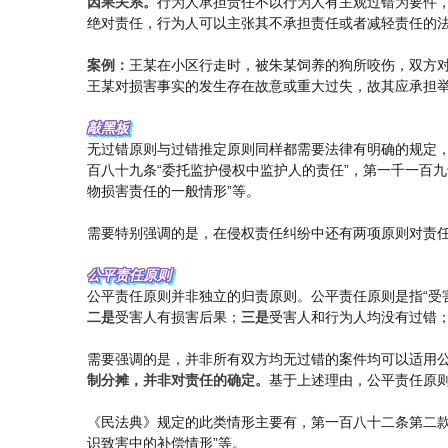
因果关系。
行为人承担责任不以行为人有主观过错为要件
绝对责任，行为人可以主张其不承担责任或者减轻责任的
案例：
王某在小区行走时，被朱某饲养的狗所咬伤，双方
王某对损害事实的发生存在故意或重大过失，故其应承担
敲黑板
无过错原则与过错推定原则同样都需要法律有明确的规定
百八十九条“委托监护侵权中监护人的责任”，第一千一百九
物损害责任的一般情形”等。
需要特别强调的是，在侵权责任纠纷中还有两项原则对责
公平责任原则
公平责任原则并非独立的归责原则。公平责任原则是指“受
二是
受害人有损害后果；
三是
受害人和行为人均没有过错
需要强调的是，并非所有双方均无过错的案件均可以适用公
制分摊，并非对责任的确定。
基于上述理由，公平责任原
《民法典》规定的此类情形主要有，第一百八十二条第二款
识致害中的补偿情形”等。