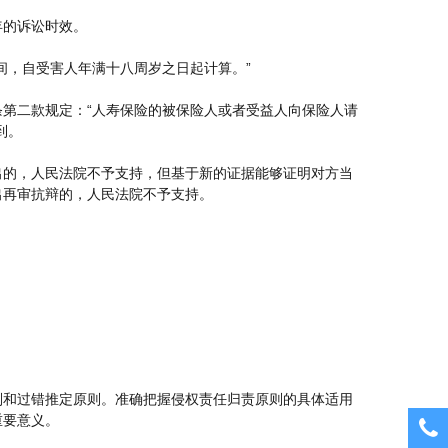
年的诉讼时效。
间，自受害人年满十八周岁之日起计算。”
第二款规定：“人寿保险的被保险人或者受益人向保险人请
到。
出的，人民法院不予支持，但基于新的证据能够证明对方当
出再审抗辩的，人民法院不予支持。
则和过错推定原则。准确把握侵权责任归责原则的具体适用
重要意义。