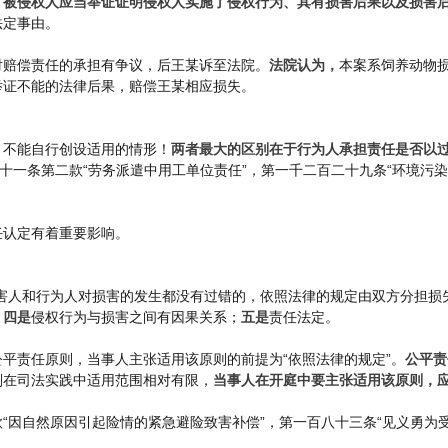
，
被侵权人应当举证证明侵权人实施了侵权行为、其有损害后果以及损害
法定事由。
对赔偿责任的承担有争议，后王某诉至法院。
法院认为，
本案系饲养动物
举证不能的法律后果，赔偿王某相应损失。
，不能自行创设适用的情形！
两者最大的区别在于行为人承担责任是否以
十一条第二款“劳务派遣中用工单位责任”，第一千二百二十九条“环境污
任认定有着重要影响。
害人和行为人对损害的发生都没有过错的，依照法律的规定由双方分担损失
；
四是
侵权行为与损害之间有因果关系；
五是
责任法定。
平责任原则，当事人主张适用该原则的前提为“依照法律的规定”。
公平责
则在司法实践中适用范围相对有限，
当事人在开庭中要主张适用该原则，
“因自然原因引起险情的紧急避险致害补偿”，第一百八十三条“见义勇为受