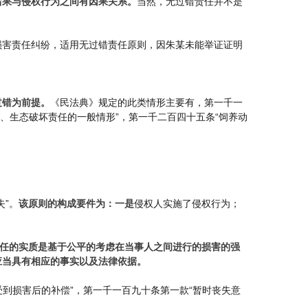
后果与侵权行为之间有因果关系。
当然，无过错责任并不是
损害责任纠纷，适用无过错责任原则，因朱某未能举证证明
过错为前提。
《民法典》规定的此类情形主要有，第一千一
染、生态破坏责任的一般情形”，第一千二百四十五条“饲养动
”。
该原则的构成要件为：一是
侵权人实施了侵权行为；
任的实质是基于公平的考虑在当事人之间进行的损害的强
应当具有相应的事实以及法律依据。
到损害后的补偿”，第一千一百九十条第一款“暂时丧失意