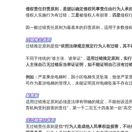
侵权责任归责原则，是据以确定侵权民事责任由行为人承
侵权人实施行为有过错；
三是
被侵权人有损害；
四是
侵权
因一般过错责任原则为最基本的归责原则，适用于多数侵
过错推定原则
过错推定原则是指
“依照法律规定推定行为人有过错，其不
不同于传统的“谁主张、谁举证”，
适用过错推定原则，实行
人主张自己无过错应当举证证明，如不能证明自己没有过
例如：
严某乘坐电梯时，因小区电梯失灵坠落，致使严某
司作为案涉电梯的管理人，未能证明其对电梯坠落不存在
敲黑板
适用过错推定原则必须是法律有明确的规定，不能创设适用
育机构受到损害的责任”，第一千二百五十四条第一款“高空
无过错责任原则
无过错责任原则是指
“行为人造成他人民事权益损害，不论