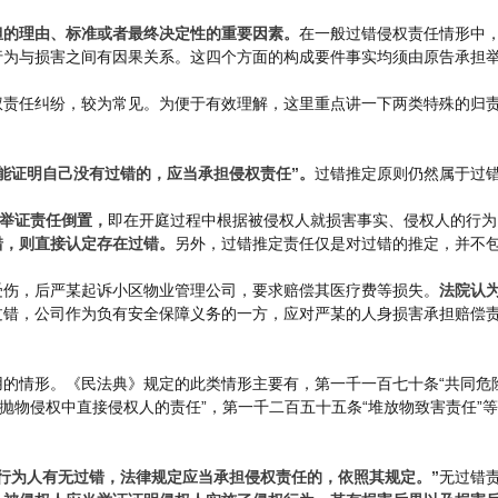
担的理由、标准或者最终决定性的重要因素。
在一般过错侵权责任情形中
行为与损害之间有因果关系。这四个方面的构成要件事实均须由原告承担
权责任纠纷，较为常见。为便于有效理解，这里重点讲一下两类特殊的归
能证明自己没有过错的，应当承担侵权责任”。
过错推定原则仍然属于过
举证责任倒置，
即在开庭过程中根据被侵权人就损害事实、侵权人的行为
错，则直接认定存在过错。
另外，过错推定责任仅是对过错的推定，并不
受伤，后严某起诉小区物业管理公司，要求赔偿其医疗费等损失。
法院认
过错，公司作为负有安全保障义务的一方，应对严某的人身损害承担赔偿
的情形。《民法典》规定的此类情形主要有，第一千一百七十条“共同危险
抛物侵权中直接侵权人的责任”，第一千二百五十五条“堆放物致害责任”
行为人有无过错，法律规定应当承担侵权责任的，依照其规定。”
无过错