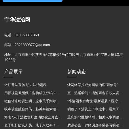
宇华法治网
电话：
010 -53317369
邮箱：
2821889877@qq.com
地址：
北京市丰台区蓝天祥和苑裙楼5号门门脸房 北京市丰台区宝隆大厦1单元
1922号
产品展示
新闻动态
做好普法宣传 助力法治进程
让网络举报成为网络治理“强信号”
用影视剧截图做广告构成侵权吗？法院这样判
五一温暖瞬间！渑池两名公职人员，路遇车祸挺身而出
微信转账时要注明，这事关系到每个人……
“小洛熙术后离世”最新进展：医疗事故鉴定已启动
吸毒被查跳窗摔伤，起诉宾馆索赔，法院这样判！
明确了！涉及上下班途中、居家工作等，这些情形可认定工伤→
海南7人非法收售野生动物被公开庭审 涉案金额2100多万
重庆渝北区撤销后，相关人事调整再披露
老子殴打防疫人员、儿子来助拳！均被判刑
腾讯公告：律师调查令需要写明法官手机号，2025年12月31日后施行