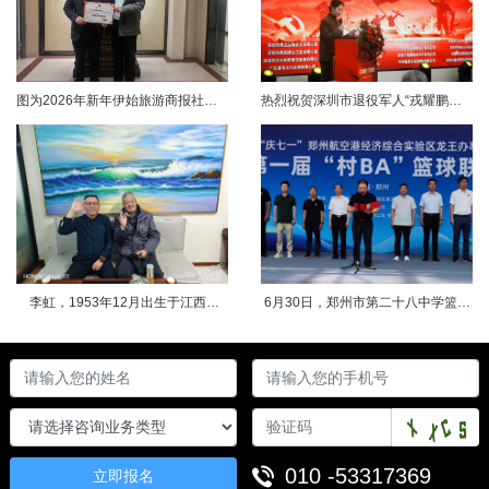
图为2026年新年伊始旅游商报社融媒体中心、社长杜哲正在给我司达成战略合作单位的授牌仪式图为著名媒体人程卫华与陕西和谐法律服务有限公司总经理王孝毓在一起 2026年2月10日，北京路通法律咨询服务有限公司总经理张捻帏一行受邀来到十三朝古都的西安，与旅游商报社融媒体中心、社长杜哲促膝长谈当前如何做好“九五”普法宣传工作，更好的实现法律+媒体的综合性全民普法服务措施，普遍认为：一、专业+传播，普法效率......
热烈祝贺深圳市退役军人“戎耀鹏城·军创未来”创新创业论坛成功举办 2026年1月25日深圳（瀚宇传媒凌利平）今日下午，由深圳市退役军人事务局指导、深圳市退役军人就业创业服务促进会主办的“戎耀鹏城·军创未来”创新创业论坛在深圳盛大举行。来自军创领域的专家学者、优秀退役军人企业家、创业代表及相关部门负责人齐聚一堂，共话退役军人创新创业新路径，共贺新春。高屋建瓴，共启新篇 活动在庄严的国歌声中拉......
李虹，1953年12月出生于江西省遂川县；1969年初中毕业于北京师院附中后分配到黑龙江生产建设兵团；1970年底入伍并服役于中国人民解放军昆明军区某部；1976年初复员到江西省南昌市下属工厂当工人；1978年初考上江西大学中文系；1982年初学士学位毕业后分配到公安部第二研究所文件室工作至今；1987年晋升专业技术中级职务；1989年公派赴美国佐治亚洲调查局法庭科学实验室进修；1991年......
6月30日，郑州市第二十八中学篮球馆内锣鼓喧天，人潮涌动，郑州航空港区龙王办事处第一届“村BA”篮球联赛在此隆重开幕。来自全办事处的15支代表队共同参赛，将在为期一周的赛程中围绕冠亚军奖项展开角逐。龙王办事处党工委书记李少鹏、联赛主办单位负责人、裁判负责人等共同出席了联赛开幕式。 龙王办事处党工委书记李少鹏致开幕词上午十时许，在龙安社区敲鼓乐队及梨园春戏曲名家的暖场助阵下，一支支参赛队伍有序进场......
010 -53317369
立即报名