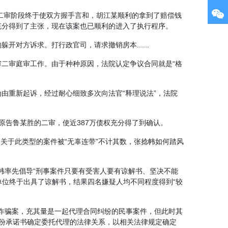
在二审阶段终于使双方握手言和，胡江某顺利的拿到了赔偿钱
充分得到了主张，现在该案也已顺利的进入了执行程序。
对方诉求。打行政官司，请求撤销房本......
二审庭审工作。由于种种原因，法院认定争议合同就是“格
由重新起诉，经过耐心细致多次向法官“释理说法”，法院
原告鲁某胜的二审，使近387万债权充分得了到确认。
国关于此类型的案件被“无辜连带”不计其数，张捻帏如何踏风
帏率先倡导“刑事案件只要有受害人要有谅解书、坚决不能
单位终于出具了谅解书，结果四名嫌疑人均不同程度得到“较
的诈骗案，充其量是一起代理合同纠纷的民事案件，但此时其
几份承诺书确定委托代理的法律关系，以相关法律规定确定