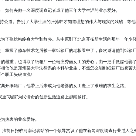
余，如何去做一名深度调查记者成了他三年大学生涯的业余爱好。
主持公道。告别了大学生涯的张捻帏才知道理想的伟大与现实的残酷，等他
成为了张捻帏终身大学和故乡。从中原到了北京开拓新生活的那年，年少
徒，掌握了修车技术之后被一家纸箱厂的老板看中了，多次邀请他到纸箱
手的器重，也博取了纸箱厂一位端庄秀丽女工的芳心，由一把手做媒他娶
相信他是郑州某大学法律系的本科毕业生，不然怎么能到纸箱厂出卖苦力
个职工头破血流!
空离开纸箱厂，他带上后来成为他老婆的女工走上了艰难的求生之路。
双重“功能”为民请命的创新生活道路上越闯越好。
较为热衷的业余爱好。
正，法制日报驻河南记者站的一个领导赏识了他在新闻深度调查行业过人之