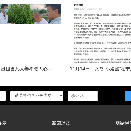
五一假日显担当凡人善举暖人心——渑池两名公职人员路遇车祸紧急施救2026年5月2日，五一假期期间，渑池县林业局职工范文杰、城管局职工关磊途经洛宁县景阳镇孙洞村时，偶遇一起交通事故。现场汽车与电动车相撞，骑行车主倒地受伤、头部流血，情况十分危急。危急时刻，二人毫不犹豫靠边停车，迅速上前查看伤情、安抚伤者，现场设置警戒防范二次事故，同步拨打120、110并联系伤者家属，全程坚守陪护、有序处置。直至家属......
展示
新闻动态
网站栏