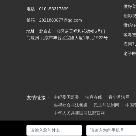
做好普
电话：
010 -53317369
邮箱：
2821889877@qq.com
地址：
北京市丰台区蓝天祥和苑裙楼5号门
门脸房 北京市丰台区宝隆大厦1单元1922号
中纪委国监委
法宣在线
青少普法网
友情链接：
央视社会与法频道
民主与法制网
中国
中华人民共和国司法部官网
学术支持： 中国文联华夏文化促进会法治教育与援助委员会 主