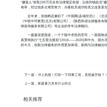
“嫌疑人”收取230万完全有法律规定依据，以收到钱款
候审，经过他多次艰苦努力，办案机关成功给其父连某某办
近年来，张捻帏还兼职了《中国网(县域经济)》;《北
《中联中环教育(北京)有限公司》;《陕西和谐法律服务有
律咨询服务有限公司》等企业的常年法律顾问。
一篇篇深度报道，一个个险中求胜的官司，一面面饱
真贯彻执行“七五普法规划”(2016——2020)和中
的今天，创新法律服务的作用更加体现，新闻与法律融洽结合
下一篇：
冲上热搜！打听一下同事工资，竟然被开除？
上一篇：
​家庭暴力具有什么特点
相关推荐