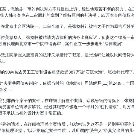
胡江某，渑池县一审的判决对方不服提出上诉，经过他艰苦不懈的努力，
北街人韩金某也在二审顺利的拿到了维持原判的判决书，53万本金的债权
北京丰台区法院一、二审全输了。是张捻帏让被告之子作为原告巧妙的躲开
两位美籍华人，张捻帏被聘请为该律所的法务出庭应诉，负责这个律所一审
自代理向北京市一中院申请再审，案件正在一步步走出“法律漩涡”...
致法院按照入股投资的法律关系进行了裁定。是张捻帏让她以民间借贷为
判决。
90余名农民工工资和设备租赁款近387万被“石沉大海”。张捻帏代理了
发“夫妻共同债务纠纷”，依据当时的《婚姻法》司法解释(二)第24条，全
.....
嫌盗窃犯罪两个案子的案件，在详细了解整个案情、众说纷纭的情况下，张捻
向受害单位请求谅解书。经过其艰苦不懈近一个半月的“驻扎请求”，对方
得不承认当初的设计方案非常正确。
某丽的咨询请求，在详细梳理整个案情后，张捻帏认为这不是一起刑事犯罪
详细梳理证据，“以证据确定案件性质”，以所谓的“受害人”给其父出具的