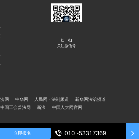
页
们
程
绩
扫一扫
训
关注微信号
心
心
们
经济网
中华网
人民网 - 法制频道
新华网法治频道
中国工会普法网
新浪
中国人大网官网
010 -53317369
立即报名
1
京公网安备11010602202316号
网站开发
:
超越无限