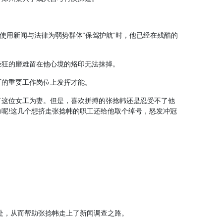
使用新闻与法律为弱势群体“保驾护航”时，他已经在残酷的
轻狂的磨难留在他心境的烙印无法抹掉。
厂的重要工作岗位上发挥才能。
了这位女工为妻。但是，喜欢拼搏的张捻帏还是忍受不了他
呢!这几个想挤走张捻帏的职工还给他取个绰号，怒发冲冠
处，从而帮助张捻帏走上了新闻调查之路。