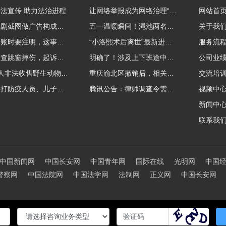
法宣传 助力法治进程
让网络举报成为网络治理“强信号”
网站首
用影视剧截图做广告构成侵权吗？法院这样判
五一温暖瞬间！渑池两名公职人员，路遇车祸挺身而出
关于我
微信转账时要注明，这事关系到每个人……
“小洛熙术后离世”最新进展：医疗事故鉴定已启动
服务流
吸毒被查跳窗摔伤，起诉宾馆索赔，法院这样判！
明确了！涉及上下班途中、居家工作等，这些情形可认定工伤→
公司业
海南7人非法收售野生动物被公开庭审 涉案金额2100多万
重庆渝北区撤销后，相关人事调整再披露
交流培
老子殴打防疫人员、儿子来助拳！均被判刑
腾讯公告：律师调查令需要写明法官手机号，2025年12月31日后施行
视频中
新闻中
联系我
中国新闻网
中国长安网
中国青年网
国际在线
光明网
中国
警察网
中国法院网
中国法学网
法制网
正义网
中国长安网
管：宇华法治网编委会 版权所有：北京路通法律咨询中心
京ICP备2021011051号-