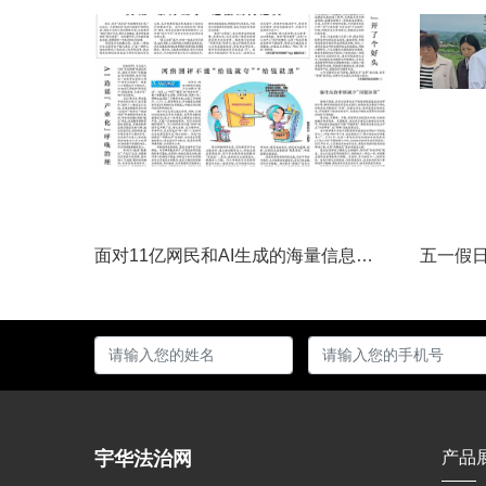
面对11亿网民和AI生成的海量信息，如何更有效地打击色情、赌博、侵权、谣言等不良信息，确保网民的安全感和获得感持续“在线”？对这一网络治理之问，网信部门给出了清晰答案：用好网络举报这一关键抓手，推动“被动受理”转向“主动共治”，让群众监督的“微光”汇聚成净化网络生态的“洪流”。网络空间点多、线长、面广，平台规则再严密，监管部门再“给力”，也会有偶尔覆盖不到的角落。然而，在人民群众的敏锐感知面前，不......
宇华法治网
产品