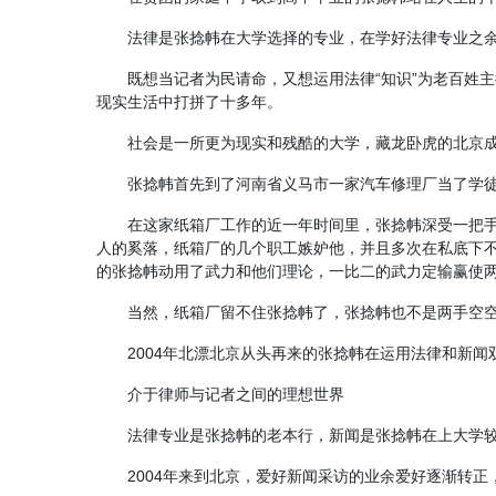
法律是张捻帏在大学选择的专业，在学好法律专业之
既想当记者为民请命，又想运用法律“知识”为老百姓
现实生活中打拼了十多年。
社会是一所更为现实和残酷的大学，藏龙卧虎的北京
张捻帏首先到了河南省义马市一家汽车修理厂当了学
在这家纸箱厂工作的近一年时间里，张捻帏深受一把
人的奚落，纸箱厂的几个职工嫉妒他，并且多次在私底下不
的张捻帏动用了武力和他们理论，一比二的武力定输赢使两
当然，纸箱厂留不住张捻帏了，张捻帏也不是两手空
2004年北漂北京从头再来的张捻帏在运用法律和新闻
介于律师与记者之间的理想世界
法律专业是张捻帏的老本行，新闻是张捻帏在上大学
2004年来到北京，爱好新闻采访的业余爱好逐渐转