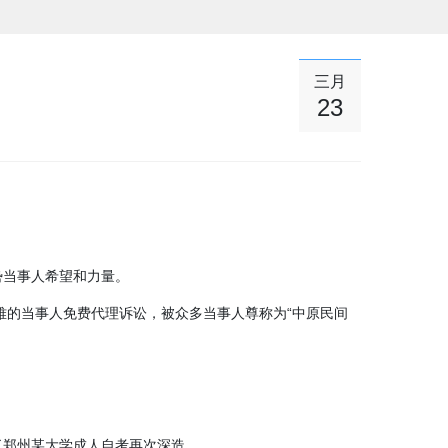
三月
23
势当事人希望和力量。
难的当事人免费代理诉讼，被众多当事人尊称为“中原民间
了郑州某大学成人自考再次深造。