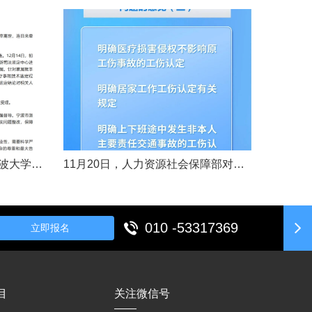
11月14日，女婴“小洛熙”在宁波大学附属妇女儿童医院接受心脏手术后不幸离世，连日来牵动着很多人的心，引发社会关注。记者了解到，从11月17日起，宁波市就成立了调查组并进行全面调查。12月14日，初步调查结果公布，相关人员受到处理。根据家属要求，宁波市委托湖北崇新司法鉴定中心进行尸检。12月19日，在第三方公证机构公证下，尸检报告移交“小洛熙”家属。针对家属就手术治疗过程提出的质疑，根据《医疗事故......
11月20日，人力资源社会保障部对外发布关于执行《工伤保险条例》若干问题的意见（三），进一步解决工伤保险实践问题，更好保障职工和用人单位合法权益。意见（三）明确职工工伤医疗救治中受到医疗侵权、居家工作、上下班途中发生非本人主要责任交通事故等5类情形工伤认定及认定依据。其中包括：职工因工作原因受到事故伤害或患职业病，在治疗过程中，医疗机构的医疗侵权并不影响原工伤事故或职业病的工伤认定；按照单位安排居......
010 -53317369
立即报名
目
关注微信号