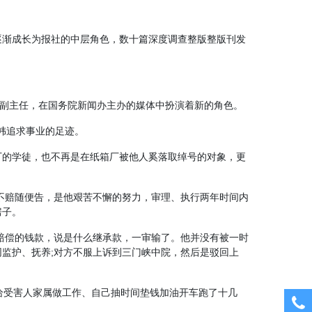
逐渐成长为报社的中层角色，数十篇深度调查整版整版刊发
的副主任，在国务院新闻办主办的媒体中扮演着新的角色。
帏追求事业的足迹。
厂的学徒，也不再是在纸箱厂被他人奚落取绰号的对象，更
毛不赔随便告，是他艰苦不懈的努力，审理、执行两年时间内
房子。
故赔偿的钱款，说是什么继承款，一审输了。他并没有被一时
监护、抚养;对方不服上诉到三门峡中院，然后是驳回上
给受害人家属做工作、自己抽时间垫钱加油开车跑了十几