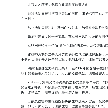
北京人才济济，包括在新闻深度调查方面。
经过法制日报驻河南记者站的历练，张捻帏有了在北
在报刊上。
从《法制日报》到《购物导报》上，法律专业出身的
铁肩担道义，妙手著文章。在互联网风起云涌的新时代
互联网检验着一个“记者”和“律师”的水平。从传统
张捻帏为弱势当事人免费提供诉讼代理的法律服务，
不是昔日那个任人诬告的目标，他的工作介于律师与记者
河南渑池县城关镇的史某志，在2007年因交通事故
顺利的使受害人拿到了几十万元的赔偿钱款。现在受害人
2012年，河南义马市秦某良之孙女监护权争夺案，
的困难所吓倒，巧妙躲开对方诉由，在对方户口所在地的渑
诉、维持原判，现在该案已顺利进入执行程序。
以故意伤害罪被检察院起诉的犯罪嫌疑人贺某，仅民事
趟，但天不遂人愿，没调解成功，结果民事部分以7万余元