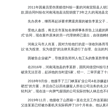
2011年因雇员受伤害赔偿纠纷一案的河南宜阳县人
款;因合同纠纷在河南渑池县法院胡搅了3年之久的渑池县
先办房本，继而再起诉要求腾退房屋的被告李某父子，在
受他人蛊惑，将北京市某知名律师事务所告上法庭的
式”合同，现在案件原来的另一代理律师已退出，由张捻帏独
河南义马市人肖某，因对方给他打的是一张收到条而导
以“名为投资、实为借贷”的法律关系进行了合理、合法的
因被告企业破产，导致原告郑州人包工头的鲁某胜带领的
在2016年，河南渑池县的李某群，因民间借贷纠纷引
破浪无法言语，起诉他的当时是5家，经一、二审开庭了十余次.
2018年9月份，他接手了三门峡某矿业公司4名涉
硬怼”的方案，并且自己以四名嫌疑人所在公司法务的名义
轻判决”，现在连一向脾气倔强的公司实际控制人林总也不
2019年11月，他接收了山西籍一直在北京工作连
父连某某已经被办案机关实际羁押了10个月有余。他认真