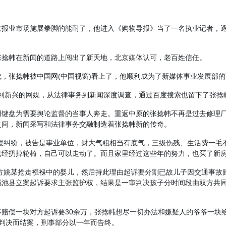
京报业市场施展拳脚的能耐了，他进入《购物导报》当了一名执业记者，
张捻帏在新闻的道路上闯出了新天地，北京媒体认可，老百姓信任。
，张捻帏被中国网(中国视窗)看上了，他顺利成为了新媒体事业发展部
纸媒到新兴的网媒，从法律事务到新闻深度调查，通过百度搜索也留下了张捻
用键盘为需要舆论监督的当事人奔走。重返中原的张捻帏不再是过去修理
之间，新闻采写和法律事务交融制造着张捻帏新的传奇。
赔偿纠纷，被告是事业单位，财大气粗相当有底气，三级伤残、生活费一
已经扔掉轮椅，自己可以走动了。而且家里经过这些年的努力，也买了新
对方姚某抢走襁褓中的婴儿，然后持此理由起诉要分割已故儿子因交通事
池县立案起诉要求主张监护权，结果是一审判决孩子分时间段由双方共同
赔偿一块对方起诉要30余万，张捻帏想尽一切办法和嫌疑人的爷爷一块
判决而结案，刑事部分以一年而告终。