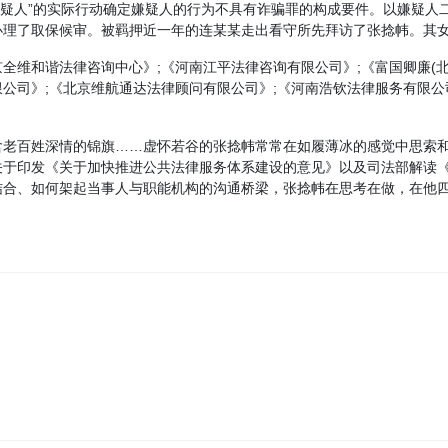
后“嫌疑人”的实际行动确定嫌疑人的行为不具有诈骗罪的构成要件。以嫌疑
理了取保候审。被羁押近一年的连某某走出看守所先拜访了张捻帏。其女
京全维和谐法律咨询中心》;《河南江平法律咨询有限公司》;《富国卿廉(北
限公司》;《北京维航通达法律顾问有限公司》;《河南浩钦法律服务有限公
含老百姓深情的锦旗……虚怀若谷的张捻帏常常在如履薄冰的感觉中思索
办、国办关于印发《关于加快推进公共法律服务体系建设的意见》以及司法部
、如何架起当事人与职能机构的沟通桥梁，张捻帏在思考在做，在他四十九
！