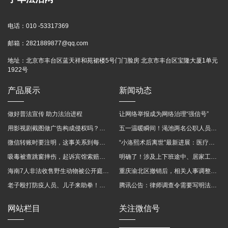
电话：
010 -53317369
邮箱：
2821889877@qq.com
地址：
北京市丰台区蓝天祥和苑裙楼5号门门脸房 北京市丰台区宝隆大厦1单元
1922号
产品展示
新闻动态
做好普法宣传 助力法治进程
让网络举报成为网络治理“强信号”
用影视剧截图做广告构成侵权吗？法院这样判
五一温暖瞬间！渑池两名公职人员，路遇车祸挺身而出
微信转账时要注明，这事关系到每个人……
“小洛熙术后离世”最新进展：医疗事故鉴定已启动
吸毒被查跳窗摔伤，起诉宾馆索赔，法院这样判！
明确了！涉及上下班途中、居家工作等，这些情形可认定工伤→
海南7人非法收售野生动物被公开庭审 涉案金额2100多万
重庆渝北区撤销后，相关人事调整再披露
老子殴打防疫人员、儿子来助拳！均被判刑
腾讯公告：律师调查令需要写明法官手机号，2025年12月31日后施行
网站栏目
关注微信号