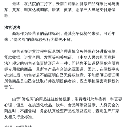
最终，在法院的主持下，云南白药集团健康产品有限公司与唐
某、黄某、谢某达成调解。唐某、黄某、谢某三人当场支付赔偿
款。
法官说法
商标作为经营者的品牌标识，是其竞争优势的来源。可近年
来，“傍名牌”的商标侵权行为屡见不鲜。
销售者在进货过程中应尽到合理谨慎义务并保存好进货清单、
货款收据、进货合同、发票等相关凭证。《中华人民共和国商标
法》规定的销售者免责情形只有一种，即销售不知道是侵犯注册商
标专用权的商品，且所售产品有合法来源渠道。因此，在侵权事实
确定以后，销售者若不能证明自己无侵权故意、不能提供证据证明
所售商品是自己合法取得并说明提供者的，应当承担侵害商标权的
责任。
由于“傍名牌”的商品往往价格低廉，消费者对此常抱有一种宽容
心理，但是，在挑选化妆品、饮料、食品等涉及健康、人身安全的
商品时，不能含糊，务必认真检查产品包装及说明，查明生产厂家
及相关行业标准。