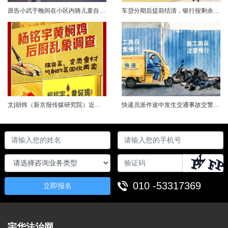
原告小武于晚间在小区内骑儿童自行车与被告常某驾驶的电动三轮车发生碰撞，致使小武受伤且自行车损坏。事发后，小武及其法定代理人与被告多次协商未果，遂诉至法院请求得到赔偿。菏泽经济开发区人民法院经审理后认为，被告常某驾驶电动三轮车，与骑儿童自行车的小武在小区内主干道发生碰撞一案事实清楚。小武作为一名年仅7岁的未成年人，骑儿童自行车由小道汇入主路时车速较快，致使在主路行驶的常某躲闪不及，并且事故发生时小武......
车贷分期后提前结清，银行按剩余未摊本金9%收取违约金，借款人以条款无效、标准过高诉至法院，能否得到支持？近日，株洲市天元区法院审理了这起案件。（图源网络 侵删）基本案情2025年2月4日，李四（化名）与某银行分行签订汽车分期借款合同，约定借款46万元、分期60期偿还，按等本等息方式还款；合同明确提前还款违约金按剩余未摊本金9%收取，提前还款申请无法撤销，正常还款满24期提前还款可免收违约金。相关条......
文|胡炜（新京报传媒研究院）近日，《经济参考报》的一篇关于婴幼儿纸尿裤的调查报道引爆舆论。涉事品牌、检测机构、行业协会先后发声，各方说法相互矛盾，公众焦虑情绪持续发酵。当事件陷入“罗生门”时，有一种声音悄然流传：媒体盯着问题不放，是在刻意挑刺，就是“找茬”。真是这样吗？中国行业报协会于6月23日公开发声，明确支持《经济参考报》的舆论监督行为，并呼吁社会各界支持媒体监督，推动行业规范与治理升级。 0......
快递员派件途中发生交通事故交警部门认定全责公司赔付93万余元后一纸诉状向快递员全额追偿交通事故全责是否等同于法律上的重大过失用人单位赔付后能否向员工追偿基本案情快递员张某与某服务外包有限公司存在劳动关系。某日，张某派送快递途经施工路段，现场围挡占据大半道路，张某驾驶快递三轮车紧贴施工围挡行驶，在行驶过程中与对向驾驶二轮摩托车的罗某发生碰撞引发事故，致罗某、卢某受伤及车辆受损，卢某伤情严重。交警部门......
010 -53317369
立即报名
宇华法治网