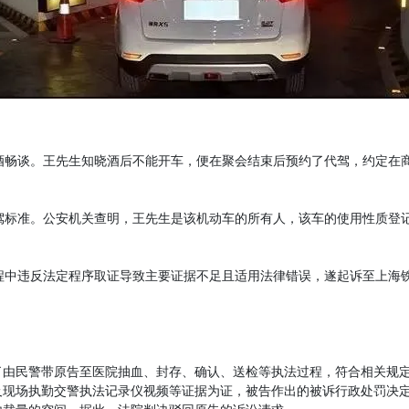
酒畅谈。王先生知晓酒后不能开车，便在聚会结束后预约了代驾，约定在
驾标准。公安机关查明，王先生是该机动车的所有人，该车的使用性质登
程中违反法定程序取证导致主要证据不足且适用法律错误，遂起诉至上海
了由民警带原告至医院抽血、封存、确认、送检等执法过程，符合相关规
及现场执勤交警执法记录仪视频等证据为证，被告作出的被诉行政处罚决